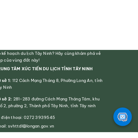
 kế hoạch du lịch Tây Ninh? Hãy cùng khám phá vẻ
p của vùng đất này!
UNG TÂM XÚC TIẾN DU LỊCH TỈNH TÂY NINH
 sở 1:
112 Cách Mạng Tháng 8, Phường Long An, tỉnh
y Ninh
 sở 2:
281-283 đường Cách Mạng Tháng Tám, khu
ố 2, phường 2, Thành phố Tây Ninh, tỉnh Tây ninh
 điện thoại: 0272 3939545
ail: svhttdl@longan.gov.vn