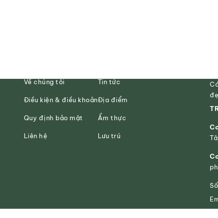
Về chúng tôi
Tin tức
Có
đẹ
Điều kiện & điều khoản
Địa điểm
TR
Quy định bảo mật
Ẩm thực
Cơ
Liên hệ
Lưu trú
Tâ
Cơ
ph
Số
Em