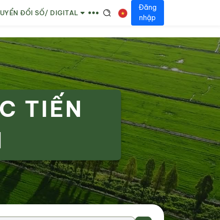
Đăng
UYỂN ĐỔI SỐ/ DIGITAL
nhập
C TIẾN
H