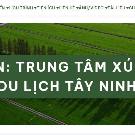
ẾN
LỊCH TRÌNH
TIỆN ÍCH
LIÊN HỆ
ẢNH/VIDEO
TÀI LIỆU
CH
: TRUNG TÂM XÚ
DU LỊCH TÂY NIN