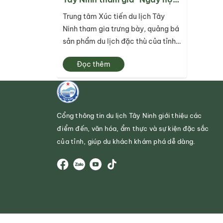
bánh dân gian Nam bộ - An
Trung tâm Xúc tiến du lịch Tây
Giang kết hợp hội chợ xúc
Ninh tham gia trưng bày, quảng bá
tiến du lịch thương mại – sản
sản phẩm du lịch đặc thù của tỉnh
phẩm OCOP lần thứ II năm
trong khuôn khổ Ngày hội Bánh dân
2025”
Đọc thêm
gian Nam Bộ - An Giang, kết hợp
Hội chợ xúc tiến du lịch, thương
mại – sản phẩm OCOP lần thứ II
năm 2025. Sự kiện...
Cổng thông tin du lịch Tây Ninh giới thiệu các
điểm đến, văn hóa, ẩm thực và sự kiện đặc sắc
của tỉnh, giúp du khách khám phá dễ dàng.