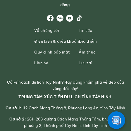
dàng.
Về chúng tôi
Tin tức
Điều kiện & điều khoản
Địa điểm
Quy định bảo mật
Ẩm thực
Liên hệ
Lưu trú
Có kế hoạch du lịch Tây Ninh? Hãy cùng khám phá vẻ đẹp của
vùng đất này!
TRUNG TÂM XÚC TIẾN DU LỊCH TỈNH TÂY NINH
Cơ sở 1:
112 Cách Mạng Tháng 8, Phường Long An, tỉnh Tây Ninh
Cơ sở 2:
281-283 đường Cách Mạng Tháng Tám, khu phố 2,
phường 2, Thành phố Tây Ninh, tỉnh Tây ninh