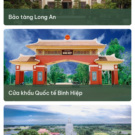
Bảo tàng Long An
Nằm tại thành phố Tân An, bảo tàng trưng bày nhiều hiện vật về
lịch sử, văn hóa và thiên nhiên của tỉnh. Đây là nơi lý tưởng để tìm
hiểu sâu hơn về vùng đất này.
Tìm hiểu thêm
Cửa khẩu Quốc tế Bình Hiệp
Điểm giao thương quan trọng giữa Việt Nam và Campuchia, thu
hút người dân địa phương và khách qua lại.
Tìm hiểu thêm