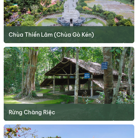
Chùa Thiền Lâm (Chùa Gò Kén)
Chùa Thiền Lâm (chùa Gò Kén) là ngôi chùa có hơn 100 năm tuổi.
Ngôi chùa này được xây dựng sớm nhất tại Tây Ninh. Đây là một
công trình kiến trúc độc đáo với nhiều nét du lịch tâm linh thu hút
du khách tham quan khi đến với tỉnh thành này.
Tìm hiểu thêm
Rừng Chàng Riệc
Nếu bạn là người yêu thích trải nghiệm, tham quan các điểm đến di
tích lịch sử thì địa điểm du lịch Tây Ninh rừng Chàng Riệc sẽ là một
lựa chọn thú vị. Đến với địa điểm này, bạn sẽ được trải nghiệm thư