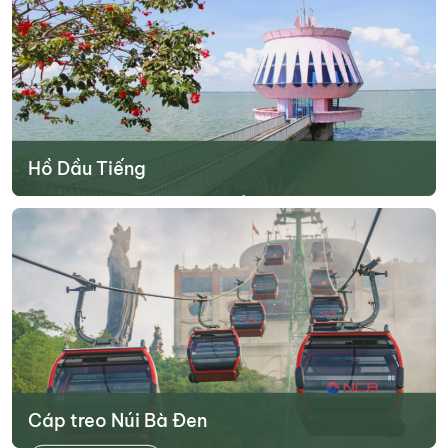
giãn với không khí thiên nhiên mát lành, khám...
Tìm hiểu thêm
Hồ Dầu Tiếng
Hồ Dầu Tiếng là một trong những điểm tham quan ở Tây Ninh khá
nổi tiếng. Đây là hồ nước nhân tạo lớn nhất tại nước ta cho tới thời
điểm hiện tại. Công trình được xây dựng từ năm 1981 và hoàn
thành vào năm 1985. Ngoài nhiệm vụ cung cấp nước, đây cũng...
Tìm hiểu thêm
Cáp treo Núi Bà Đen