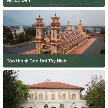
Núi Bà Đen
Núi Bà Đen là điểm du lịch gần với trung tâm thành phố Tây Ninh,
chỉ cách khoảng hơn 10km. Với những du khách yêu trải nghiệm và
du lịch núi thì đây chắc chắn sẽ là địa điểm du lịch ở Tây Ninh
không thể bỏ lỡ.
Tìm hiểu thêm
Tòa thánh Cao Đài Tây Ninh
Tòa thánh Tây Ninh là công trình cả đạo Cao Đài được xây dựng
từ năm 1933. Tuy nhiên trong thời gian xây dựng bị gián đoạn, mãi
đến năm 1955 công trình mới được hoàn thiện.
Tìm hiểu thêm