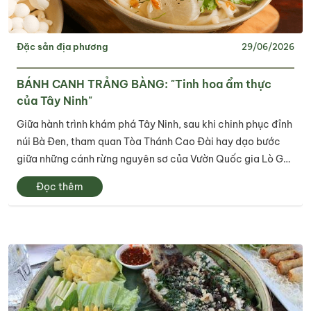
Đặc sản địa phương
29/06/2026
BÁNH CANH TRẢNG BÀNG: "Tinh hoa ẩm thực
của Tây Ninh"
Giữa hành trình khám phá Tây Ninh, sau khi chinh phục đỉnh
núi Bà Đen, tham quan Tòa Thánh Cao Đài hay dạo bước
giữa những cánh rừng nguyên sơ của Vườn Quốc gia Lò Gò
– Xa Mát, nhiều du khách đều lựa chọn dừng chân tại Trảng
Đọc thêm
Bàng để thưởng thức một...