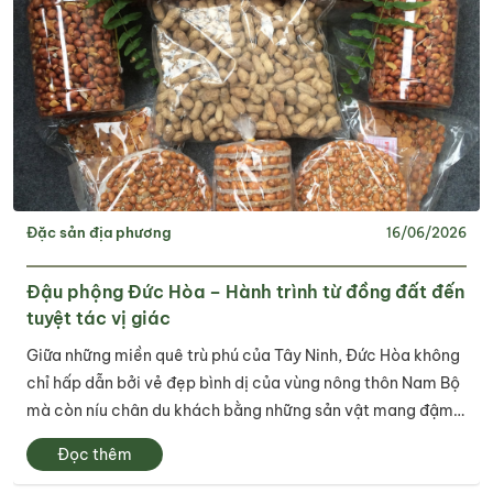
Đặc sản địa phương
16/06/2026
Đậu phộng Đức Hòa – Hành trình từ đồng đất đến
tuyệt tác vị giác
Giữa những miền quê trù phú của Tây Ninh, Đức Hòa không
chỉ hấp dẫn bởi vẻ đẹp bình dị của vùng nông thôn Nam Bộ
mà còn níu chân du khách bằng những sản vật mang đậm
hương vị bản địa. Trong số đó, đậu phộng Đức Hòa được
Đọc thêm
xem như một món quà của đất,...