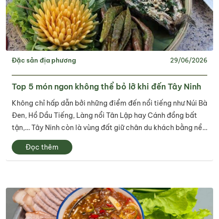
Đặc sản địa phương
29/06/2026
Top 5 món ngon không thể bỏ lỡ khi đến Tây Ninh
Không chỉ hấp dẫn bởi những điểm đến nổi tiếng như Núi Bà
Đen, Hồ Dầu Tiếng, Làng nổi Tân Lập hay Cánh đồng bất
tận,… Tây Ninh còn là vùng đất giữ chân du khách bằng nền
ẩm thực đa dạng và đậm đà bản sắc. Từ những món ăn dân
Đọc thêm
dã gắn với đời sống...