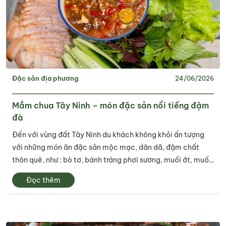
Đặc sản địa phương
24/06/2026
Mắm chua Tây Ninh – món đặc sản nổi tiếng đậm
đà
Đến với vùng đất Tây Ninh du khách không khỏi ấn tượng
với những món ăn đặc sản mộc mạc, dân dã, đậm chất
thôn quê, như : bò tơ, bánh tráng phơi sương, muối ớt, muối
tôm… Ngoài ra mắm chua Tây Ninh cũng là một trong
Đọc thêm
những đặc sản mang hương vị ấn...