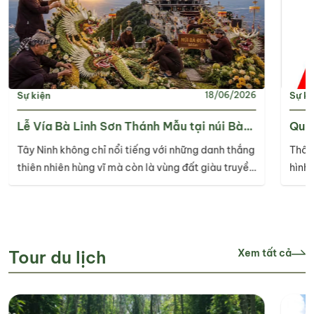
Sự kiện
Sự ki
18/06/2026
Lễ Vía Bà Linh Sơn Thánh Mẫu tại núi Bà
Quản
Đen – Nét đẹp văn hoá tâm linh của Nam
thôn
Tây Ninh không chỉ nổi tiếng với những danh thắng
Thôn
Bộ
TPO
thiên nhiên hùng vĩ mà còn là vùng đất giàu truyền
hình 
thống văn hóa, tín ngưỡng. Trong đó, Lễ Vía Bà
nghị 
Linh Sơn Thánh Mẫu tại Núi Bà Đen là một trong
thiệu
những lễ hội tâm linh tiêu biểu, thu hút hàng triệu
giá t
lượt khách hành hương và du khách đến tham dự
ngườ
Tour du lịch
Xem tất cả
mỗi năm.