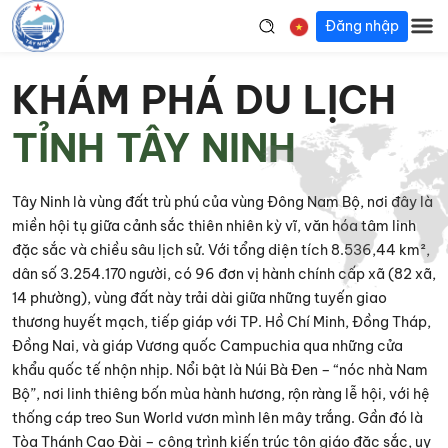
Đăng nhập
KHÁM PHÁ DU LỊCH
TỈNH TÂY NINH
Tây Ninh là vùng đất trù phú của vùng Đông Nam Bộ, nơi đây là
miền hội tụ giữa cảnh sắc thiên nhiên kỳ vĩ, văn hóa tâm linh
đặc sắc và chiều sâu lịch sử. Với tổng diện tích 8.536,44 km²,
dân số 3.254.170 người, có 96 đơn vị hành chính cấp xã (82 xã,
14 phường), vùng đất này trải dài giữa những tuyến giao
thương huyết mạch, tiếp giáp với TP. Hồ Chí Minh, Đồng Tháp,
Đồng Nai, và giáp Vương quốc Campuchia qua những cửa
khẩu quốc tế nhộn nhịp. Nổi bật là Núi Bà Đen – “nóc nhà Nam
Bộ”, nơi linh thiêng bốn mùa hành hương, rộn ràng lễ hội, với hệ
thống cáp treo Sun World vươn mình lên mây trắng. Gần đó là
Tòa Thánh Cao Đài – công trình kiến trúc tôn giáo đặc sắc, uy