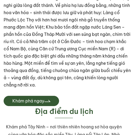
nghi giữa lòng đất thánh. Về phía hạ lưu đồng bằng, những tinh
hoa văn hóa – sinh thái được lưu giữ và phát huy: Làng cổ
Phước Lộc Thọ với hơn hai mươi ngôi nhà gỗ truyền thống
mang đậm hồn Việt; Khu bảo tồn đất ngập nước Láng Sen –
phần hồn của Đồng Tháp Mười với sen súng bạt ngàn, chim trời
ríu rít. Có cả Nhà trăm cột ở Cần Đước – tinh hoa chạm khắc
cổ Nam Bộ, cùng Căn cứ Trung ương Cục miền Nam (R) – di
tích quốc gia đặc biệt ghi dấu những tháng năm kháng chiến
hào hùng. Một miền để tìm về sự an yên, lắng nghe tiếng gió
thoảng qua đồng, tiếng chuông chùa ngân giữa buổi chiều yên
ả – vùng đất ấy, dù không gọi tên, cũng khiến lòng người
chẳng nỡ rời xa.
Khám phá ngay
Địa điểm du lịch
Khám phá Tây Ninh – nơi thiên nhiên hoang sơ hòa quyện
cùng văn hóa đặc sắc miền Tây. Làng nổi Tân Lập, Nhà