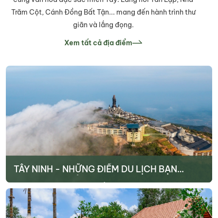
Trăm Cột, Cánh Đồng Bất Tận... mang đến hành trình thư
giãn và lắng đọng.
Xem tất cả địa điểm
TÂY NINH - NHỮNG ĐIỂM DU LỊCH BẠN
KHÔNG NÊN BỎ LỠ
Tây Ninh là một trong những điểm đến hấp dẫn gần TP.HCM trong
dịp lễ 30/4 – 1/5. Với khoảng cách chỉ khoảng 100 km, nơi đây phù
hợp cho những chuyến du lịch ngắn ngày kết hợp tham quan, hành