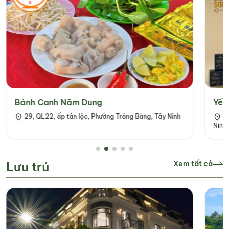
Bánh Canh Năm Dung
Yến
29, QL22, ấp tân lộc, Phường Trảng Bàng, Tây Ninh
MG2-18 Vincome Tây Ninh, Phường Tân Ninh, Tây
Ninh
Lưu trú
Xem tất cả