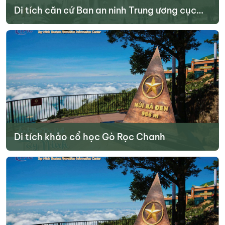
Di tích căn cứ Ban an ninh Trung ương cục
Miền Nam
Điểm du lịch căn cứ Trung ương Cục Miền Nam cách Tây Ninh
khoảng 60km, chính vì vậy đây cũng có thể xem là điểm du lịch
Tây Ninh lý tưởng mà bạn có thể lựa chọn cho chuyến đi của mình.
Đây là cơ quan đầu não của cách mạng miền Nam trong hai cuộc
kháng chiến chống Pháp và chống Mỹ.
Tìm hiểu thêm
Di tích khảo cổ học Gò Rọc Chanh
(xã Tân Hưng)
Tìm hiểu thêm