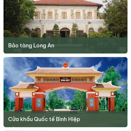
Tìm hiểu thêm
Bảo tàng Long An
Nằm tại thành phố Tân An, bảo tàng trưng bày nhiều hiện vật về
lịch sử, văn hóa và thiên nhiên của tỉnh. Đây là nơi lý tưởng để tìm
hiểu sâu hơn về vùng đất này.
Tìm hiểu thêm
Cửa khẩu Quốc tế Bình Hiệp
Điểm giao thương quan trọng giữa Việt Nam và Campuchia, thu