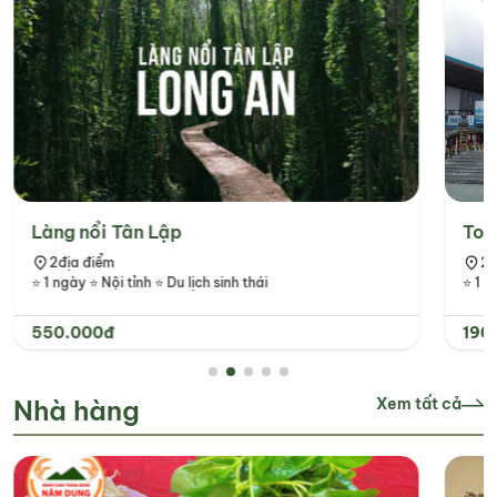
Làng nổi Tân Lập
Tou
2
địa điểm
2
đ
⭐ 1 ngày ⭐ Nội tỉnh ⭐ Du lịch sinh thái
550.000đ
190
Nhà hàng
Xem tất cả