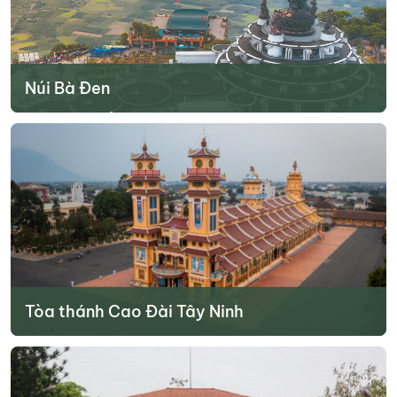
Núi Bà Đen
Núi Bà Đen là điểm du lịch gần với trung tâm thành phố Tây Ninh,
chỉ cách khoảng hơn 10km. Với những du khách yêu trải nghiệm và
du lịch núi thì đây chắc chắn sẽ là địa điểm du lịch ở Tây Ninh
không thể bỏ lỡ.
Tìm hiểu thêm
Tòa thánh Cao Đài Tây Ninh
Tòa thánh Tây Ninh là công trình cả đạo Cao Đài được xây dựng
từ năm 1933. Tuy nhiên trong thời gian xây dựng bị gián đoạn, mãi
đến năm 1955 công trình mới được hoàn thiện.