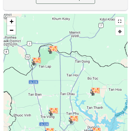
ĐH20, Xã Rạch Kiến, Tây Ninh
+
Khu Di tích Căn cứ Trung ương Cục miền
Nam
−
P3MG+GMW, Xã Tân Lập, Tây Ninh
Di Tích Lịch Sử Nhà Tổng Thận
19 Ngô Quyền, Phường Long An, Tây Ninh
Di tích căn cứ Xứ ủy Nam bộ - Đồng
Rùm
ấp Đồng Rùm, Xã Tân Thành, Tây Ninh
Di tích Lịch sử căn cứ Dương Minh Châu
Đ. tỉnh 781, Xã Cầu Khởi, Tây Ninh