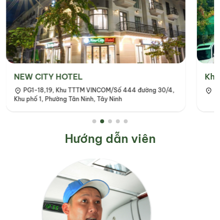
NEW CITY HOTEL
Khá
PG1-18,19, Khu TTTM VINCOM/Số 444 đường 30/4,
K
Khu phố 1, Phường Tân Ninh, Tây Ninh
Hướng dẫn viên