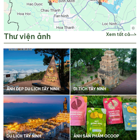
©
Thư viện ảnh
Xem tất cả
ẢNH ĐẸP DU LỊCH TÂY NINH
DI TÍCH TÂY NINH
DU LỊCH TÂY NINH
ẢNH SẢN PHẨM OCOOP