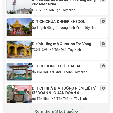
cục Miền Nam
ĐT792, Xã Tân Lập, Tây Ninh
DI TÍCH CHÙA KHMER KHEDOL
ấp Thạnh Đông, Phường Bình Minh, Tây Ninh
Di tích Lăng mộ Quan lớn Trà Vong
F32H+3V6, Xã Tân Phú, Tây Ninh
DI TÍCH ĐỒNG KHỞI TUA HAI
ấp Tua Hai, Xã Châu Thành, Tây Ninh
DI TÍCH NHÀ BIA TƯỞNG NIỆM LIỆT SĨ
SƯ ĐOÀN 9, QUÂN ĐOÀN 4
ấp Tân Hiệp, Xã Tân Thành, Tây Ninh
Di Tích Ngã Tư Rạch Kiến
Xem thêm 3 kết quả