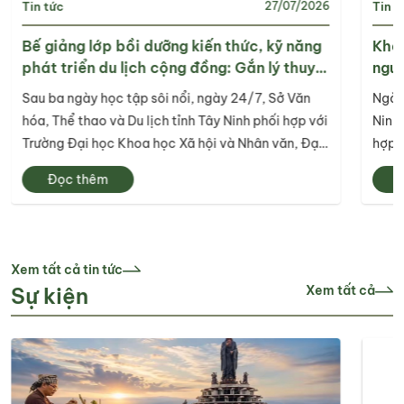
Tin tức
Tin t
27/07/2026
Bế giảng lớp bồi dưỡng kiến thức, kỹ năng
Khảo
phát triển du lịch cộng đồng: Gắn lý thuyết
ngườ
với thực tiễn, lan tỏa tư duy, phát triển du
202
Sau ba ngày học tập sôi nổi, ngày 24/7, Sở Văn
Ngày 
lịch bền vững
hóa, Thể thao và Du lịch tỉnh Tây Ninh phối hợp với
Ninh 
Trường Đại học Khoa học Xã hội và Nhân văn, Đại
hợp c
học Quốc gia Thành phố Hồ Chí Minh tổ chức bế
tỉnh,
Đọc thêm
giảng Lớp bồi dưỡng kiến thức, kỹ năng phát triển
chươn
du lịch cộng đồng năm 2026.
ngườ
Tân 
Xem tất cả tin tức
Sự kiện
Xem tất cả