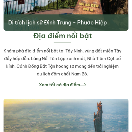
Di tích lịch sử Đình Trung - Phước Hiệp
(phường Gò Dầu)
Địa điểm nổi bật
Tìm hiểu thêm
Khám phá địa điểm nổi bật tại Tây Ninh, vùng đất miền Tây
đầy hấp dẫn. Làng Nổi Tân Lập xanh mát, Nhà Trăm Cột cổ
kính, Cánh Đồng Bất Tận hoang sơ mang đến trải nghiệm
du lịch đậm chất Nam Bộ.
Xem tất cả địa điểm