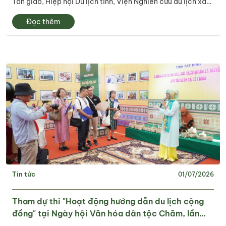
Tôn giáo, Hiệp hội Du lịch tỉnh, Viện Nghiên cứu du lịch xã
hội tổ chức chương trình khảo sát thực tế phát triển du lịch
Đọc thêm
cộng đồng người...
Tin tức
01/07/2026
Tham dự thi "Hoạt động hướng dẫn du lịch cộng
đồng" tại Ngày hội Văn hóa dân tộc Chăm, lần
thứ VI năm 2026 do Bộ Văn hóa, Thể thao và Du