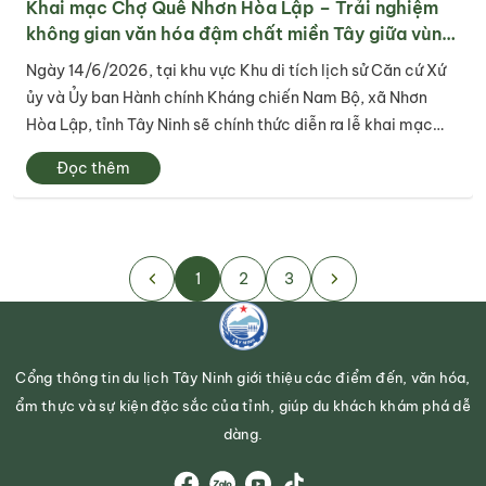
Khai mạc Chợ Quê Nhơn Hòa Lập – Trải nghiệm
không gian văn hóa đậm chất miền Tây giữa vùng
đất cách mạng
Ngày 14/6/2026, tại khu vực Khu di tích lịch sử Căn cứ Xứ
ủy và Ủy ban Hành chính Kháng chiến Nam Bộ, xã Nhơn
Hòa Lập, tỉnh Tây Ninh sẽ chính thức diễn ra lễ khai mạc
Chợ Quê Nhơn Hòa Lập – một hoạt động văn hóa, du lịch
Đọc thêm
cộng đồng đặc sắc nhằm bảo...
1
2
3
Cổng thông tin du lịch Tây Ninh giới thiệu các điểm đến, văn hóa,
ẩm thực và sự kiện đặc sắc của tỉnh, giúp du khách khám phá dễ
dàng.