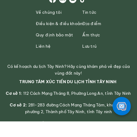
Về chúng tôi
Tin tức
Điều kiện & điều khoản
Địa điểm
Quy định bảo mật
Ẩm thực
Liên hệ
Lưu trú
Có kế hoạch du lịch Tây Ninh? Hãy cùng khám phá vẻ đẹp của
vùng đất này!
TRUNG TÂM XÚC TIẾN DU LỊCH TỈNH TÂY NINH
Cơ sở 1:
112 Cách Mạng Tháng 8, Phường Long An, tỉnh Tây Ninh
Cơ sở 2:
281-283 đường Cách Mạng Tháng Tám, khu phố 2,
phường 2, Thành phố Tây Ninh, tỉnh Tây ninh
Số điện thoại: 0272 3939545
Email: svhttdl@longan.gov.vn