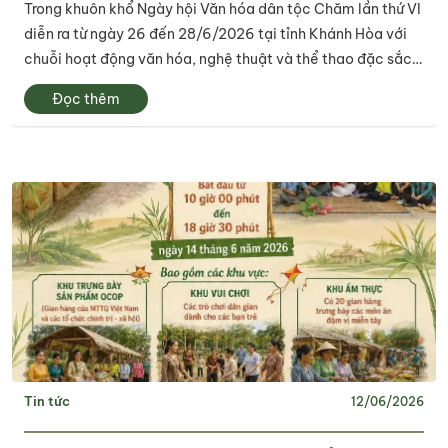
Trong khuôn khổ Ngày hội Văn hóa dân tộc Chăm lần thứ VI
lịch tổ chức
diễn ra từ ngày 26 đến 28/6/2026 tại tỉnh Khánh Hòa với
chuỗi hoạt động văn hóa, nghệ thuật và thể thao đặc sắc.
Trung tâm Xúc tiến du lịch tỉnh Tây Ninh đã tham gia phần
Đọc thêm
thi "Hoạt động hướng...
Tin tức
12/06/2026