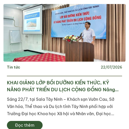
Tin tức
22/07/2026
KHAI GIẢNG LỚP BỒI DƯỠNG KIẾN THỨC, KỸ
NĂNG PHÁT TRIỂN DU LỊCH CỘNG ĐỒNG Nâng
cao năng lực nguồn nhân lực, phát huy tiềm năng
Sáng 22/7, tại Sala Tây Ninh – Khách sạn Vườn Cau, Sở
du lịch địa phương
Văn hóa, Thể thao và Du lịch tỉnh Tây Ninh phối hợp với
Trường Đại học Khoa học Xã hội và Nhân văn, Đại học
Quốc gia Thành phố Hồ Chí Minh tổ chức khai giảng Lớp
Đọc thêm
bồi dưỡng kiến thức, kỹ năng phát...