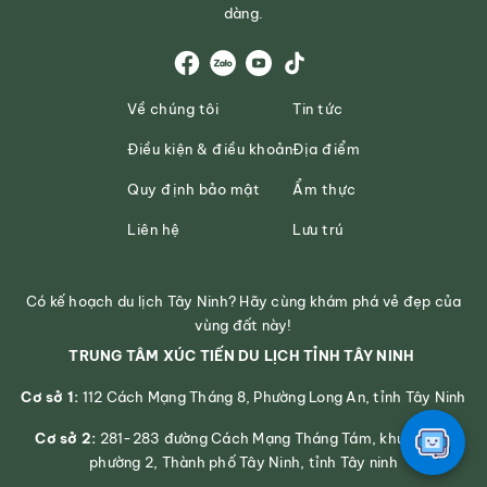
dàng.
Về chúng tôi
Tin tức
Điều kiện & điều khoản
Địa điểm
Quy định bảo mật
Ẩm thực
Liên hệ
Lưu trú
Có kế hoạch du lịch Tây Ninh? Hãy cùng khám phá vẻ đẹp của
vùng đất này!
TRUNG TÂM XÚC TIẾN DU LỊCH TỈNH TÂY NINH
Cơ sở 1:
112 Cách Mạng Tháng 8, Phường Long An, tỉnh Tây Ninh
Cơ sở 2:
281-283 đường Cách Mạng Tháng Tám, khu phố 2,
phường 2, Thành phố Tây Ninh, tỉnh Tây ninh