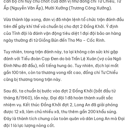
cán bộ chỉ huy chủ chốt của đơn vị như đồng chí Tư Chiểu, Tư
Ấp (Nguyễn Văn Ấp), Mười Xưởng (Trương Công Xưởng).
Vừa thành lập xong, đơn vị đã nhận lệnh tổ chức trận đánh đầu
tiên để gây khí thế và chuẩn bị cho đợt 2 Đồng Khởi. Ý định
của Tỉnh đội là đánh vận động tiêu diệt 1 đại đội bảo an hàng
ngày thường đi từ Giồng Bún đến Tho Mo – Cốc Rinh.
Tuy nhiên, trong trận đánh này, ta lại không cân sức khi gặp
đánh với Tiểu đoàn Cọp Đen do bà Trần Lệ Xuân (vợ của Ngô
Đình Nhu đỡ đầu), nổi tiếng hung ác. Tuy nhiên, địch lại mất
gần 100 tên, còn ta thương vong rất cao, đồng chí Tư Chiểu
cũng bị thương trong trận này.
Sau đó, ta chuẩn bị bước vào đợt 2 Đồng Khởi (bắt đầu từ
tháng 8/1960), lần này, Đại đội 1 đã hoàn thành xuất sắc
nhiệm vụ. Kết thúc Đồng Khởi đợt 2, Long An đã giải phóng
được 12 xã, làm chủ nhiều xã, thu thêm gần 200 khẩu súng.
Đây là thành tích chung của toàn quân và dân Long An mà Đại
đội 1 là lực lượng nòng cốt.