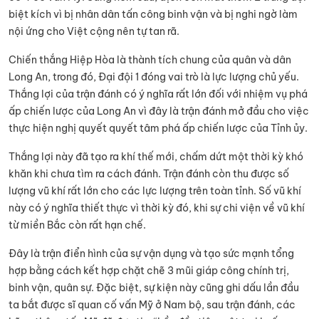
biệt kích vì bị nhân dân tấn công binh vận và bị nghi ngờ làm
nội ứng cho Việt cộng nên tự tan rã.
Chiến thắng Hiệp Hòa là thành tích chung của quân và dân
Long An, trong đó, Đại đội 1 đóng vai trò là lực lượng chủ yếu.
Thắng lợi của trận đánh có ý nghĩa rất lớn đối với nhiệm vụ phá
ấp chiến lược của Long An vì đây là trận đánh mở đầu cho việc
thực hiện nghị quyết quyết tâm phá ấp chiến lược của Tỉnh ủy.
Thắng lợi này đã tạo ra khí thế mới, chấm dứt một thời kỳ khó
khăn khi chưa tìm ra cách đánh. Trận đánh còn thu được số
lượng vũ khí rất lớn cho các lực lượng trên toàn tỉnh. Số vũ khí
này có ý nghĩa thiết thực vì thời kỳ đó, khi sự chi viện về vũ khí
từ miền Bắc còn rất hạn chế.
Đây là trận điển hình của sự vận dụng và tạo sức mạnh tổng
hợp bằng cách kết hợp chặt chẽ 3 mũi giáp công chính trị,
binh vận, quân sự. Đặc biệt, sự kiện này cũng ghi dấu lần đầu
ta bắt được sĩ quan cố vấn Mỹ ở Nam bộ, sau trận đánh, các