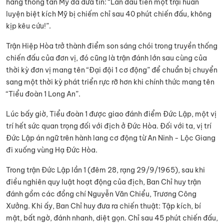
hãng thông tấn Mỹ đã đưa tin: “Lần đầu tiên một trại huấn
luyện biệt kích Mỹ bị chiếm chỉ sau 40 phút chiến đấu, không
kịp kêu cứu!”.
Trận Hiệp Hòa trở thành điểm son sáng chói trong truyền thống
chiến đấu của đơn vị, đó cũng là trận đánh lớn sau cùng của
thời kỳ đơn vị mang tên “Đại đội 1 cơ động” để chuẩn bị chuyển
sang một thời kỳ phát triển rực rỡ hơn khi chính thức mang tên
“Tiểu đoàn 1 Long An”.
Lúc bấy giờ, Tiểu đoàn 1 được giao đánh điểm Đức Lập, một vị
trí hết sức quan trọng đối với địch ở Đức Hòa. Đối với ta, vị trí
Đức Lập án ngữ trên hành lang cơ động từ An Ninh - Lộc Giang
đi xuống vùng Hạ Đức Hòa.
Trong trận Đức Lập lần 1 (đêm 28, rạng 29/9/1965), sau khi
điều nghiên quy luật hoạt động của địch, Ban Chỉ huy trận
đánh gồm các đồng chí Nguyễn Văn Chiểu, Trương Công
Xưởng. Khi ấy, Ban Chỉ huy đưa ra chiến thuật: Tập kích, bí
mật, bất ngờ, đánh nhanh, diệt gọn. Chỉ sau 45 phút chiến đấu,