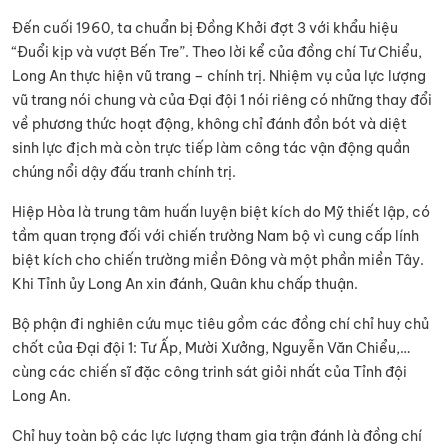
Đến cuối 1960, ta chuẩn bị Đồng Khởi đợt 3 với khẩu hiệu
“Đuổi kịp và vượt Bến Tre”. Theo lời kể của đồng chí Tư Chiểu,
Long An thực hiện vũ trang – chính trị. Nhiệm vụ của lực lượng
vũ trang nói chung và của Đại đội 1 nói riêng có những thay đổi
về phương thức hoạt động, không chỉ đánh đồn bót và diệt
sinh lực địch mà còn trực tiếp làm công tác vận động quần
chúng nổi dậy đấu tranh chính trị.
Hiệp Hòa là trung tâm huấn luyện biệt kích do Mỹ thiết lập, có
tầm quan trọng đối với chiến trường Nam bộ vì cung cấp lính
biệt kích cho chiến trường miền Đông và một phần miền Tây.
Khi Tỉnh ủy Long An xin đánh, Quân khu chấp thuận.
Bộ phận đi nghiên cứu mục tiêu gồm các đồng chí chỉ huy chủ
chốt của Đại đội 1: Tư Ấp, Mười Xưởng, Nguyễn Văn Chiểu,…
cùng các chiến sĩ đặc công trinh sát giỏi nhất của Tỉnh đội
Long An.
Chỉ huy toàn bộ các lực lượng tham gia trận đánh là đồng chí