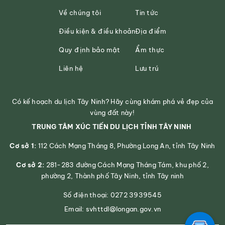
Về chúng tôi
Tin tức
Điều kiện & điều khoản
Địa điểm
Quy định bảo mật
Ẩm thực
Liên hệ
Lưu trú
Có kế hoạch du lịch Tây Ninh? Hãy cùng khám phá vẻ đẹp của
vùng đất này!
TRUNG TÂM XÚC TIẾN DU LỊCH TỈNH TÂY NINH
Cơ sở 1:
112 Cách Mạng Tháng 8, Phường Long An, tỉnh Tây Ninh
Cơ sở 2:
281-283 đường Cách Mạng Tháng Tám, khu phố 2,
phường 2, Thành phố Tây Ninh, tỉnh Tây ninh
Số điện thoại: 0272 3939545
Email: svhttdl@longan.gov.vn