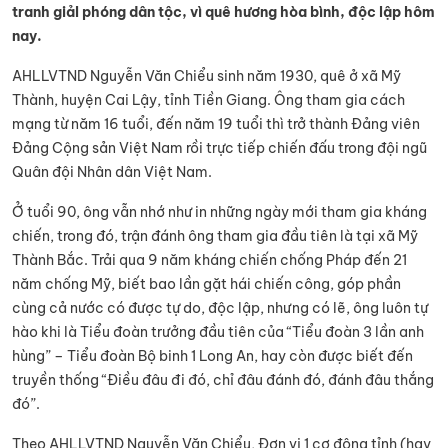
tranh giảI phóng dân tộc, vì quê hương hòa bình, độc lập hôm
nay.
AHLLVTND Nguyễn Văn Chiểu sinh năm 1930, quê ở xã Mỹ
Thành, huyện Cai Lậy, tỉnh Tiền Giang. Ông tham gia cách
mạng từ năm 16 tuổi, đến năm 19 tuổi thì trở thành Đảng viên
Đảng Cộng sản Việt Nam rồi trực tiếp chiến đấu trong đội ngũ
Quân đội Nhân dân Việt Nam.
Ở tuổi 90, ông vẫn nhớ như in những ngày mới tham gia kháng
chiến, trong đó, trận đánh ông tham gia đầu tiên là tại xã Mỹ
Thành Bắc. Trải qua 9 năm kháng chiến chống Pháp đến 21
năm chống Mỹ, biết bao lần gặt hái chiến công, góp phần
cùng cả nước có được tự do, độc lập, nhưng có lẽ, ông luôn tự
hào khi là Tiểu đoàn trưởng đầu tiên của “Tiểu đoàn 3 lần anh
hùng” – Tiểu đoàn Bộ binh 1 Long An, hay còn được biết đến
truyền thống “Điều đâu đi đó, chỉ đâu đánh đó, đánh đâu thắng
đó”.
Theo AHLLVTND Nguyễn Văn Chiểu, Đơn vị 1 cơ động tỉnh (hay