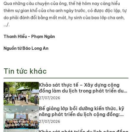
Qua những câu chuyện của ông, thế hệ hôm nay càng hiểu
thêm sự gian khổ của cha anh ngày trước, có được độc lập, tự
do phải đánh đổi bằng mất mát, hy sinh của bao lớp cha anh,
…/.
Thanh Hiểu - Phạm Ngân
Nguồn từ Báo Long An
Tin tức khác
Khảo sát thực tế – Xây dựng cộng
đồng làm du lịch trong phát triển du
lịch cộng đồng tại tỉnh Tây Ninh
27/07/2026
Bế giảng lớp bồi dưỡng kiến thức, kỹ
năng phát triển du lịch cộng đồng:
Gắn lý thuyết với thực tiễn, lan tỏa tư
27/07/2026
duy, phát triển du lịch bền vững