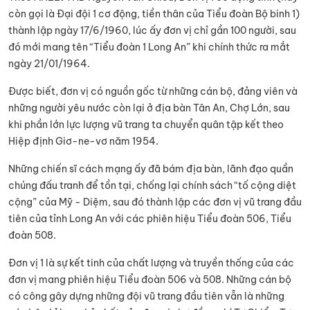
còn gọi là Đại đội 1 cơ động, tiền thân của Tiểu đoàn Bộ binh 1)
thành lập ngày 17/6/1960, lúc ấy đơn vị chỉ gần 100 người, sau
đó mới mang tên “Tiểu đoàn 1 Long An” khi chính thức ra mắt
ngày 21/01/1964.
Được biết, đơn vị có nguồn gốc từ những cán bộ, đảng viên và
những người yêu nước còn lại ở địa bàn Tân An, Chợ Lớn, sau
khi phần lớn lực lượng vũ trang ta chuyển quân tập kết theo
Hiệp định Giơ-ne-vơ năm 1954.
Những chiến sĩ cách mạng ấy đã bám địa bàn, lãnh đạo quần
chúng đấu tranh để tồn tại, chống lại chính sách “tố cộng diệt
cộng” của Mỹ - Diệm, sau đó thành lập các đơn vị vũ trang đầu
tiên của tỉnh Long An với các phiên hiệu Tiểu đoàn 506, Tiểu
đoàn 508.
Đơn vị 1 là sự kết tinh của chất lượng và truyền thống của các
đơn vị mang phiên hiệu Tiểu đoàn 506 và 508. Những cán bộ
có công gây dựng những đội vũ trang đầu tiên vẫn là những