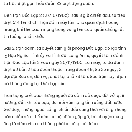
ta tiêu diệt gọn Tiểu đoàn 33 biệt động quân.
Đến trận Đức Lập 2 (27/10/1965), sau 3 giờ chiến đấu, ta tiêu
diệt 514 tên địch. Trận đánh này làm cho quân địch hoang
mang, khí thế cách mạng trong vùng lên cao, quần chúng rất
tin tưởng, phấn khởi.
Sau 2 trận đánh, ta quyết tâm giải phóng Đức Lập, cô lập tỉnh
lỵ Hậu Nghĩa, Tỉnh ủy và Tỉnh đội Long An hạ quyết tâm đánh
trận Đức Lập lần 3 vào ngày 20/11/1965. Lần này, ta đã đánh
diệt cơ bản 2 tiểu đoàn thuộc Trung đoàn 46, Sư 25 ngụy, 2
đại đội Bảo an, dân vệ, chết tại chỗ 78 tên. Sau trận này, địch
bỏ không đóng tại Đức Lập nữa.
Trân trọng biết bao những người đã dành cả cuộc đời với quê
hương, đến khi tóc bạc, da mồi vẫn nặng tình cùng đất nước.
Giờ đây, những người sống, chiến đấu cùng thời với ông không
còn nhiều nữa, thế nên, cơ hội được gặp gỡ, trò chuyện cùng
ông là niềm vinh dự không phải ai cũng có được.