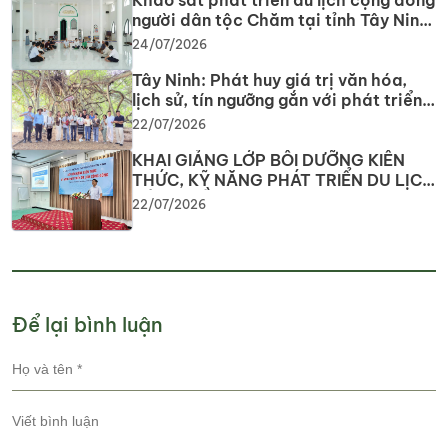
Khảo sát phát triển du lịch cộng đồng
người dân tộc Chăm tại tỉnh Tây Ninh
năm 2026
24/07/2026
Tây Ninh: Phát huy giá trị văn hóa,
lịch sử, tín ngưỡng gắn với phát triển
du lịch
22/07/2026
KHAI GIẢNG LỚP BỒI DƯỠNG KIẾN
THỨC, KỸ NĂNG PHÁT TRIỂN DU LỊCH
CỘNG ĐỒNG Nâng cao năng lực
22/07/2026
nguồn nhân lực, phát huy tiềm năng
du lịch địa phương
Để lại bình luận