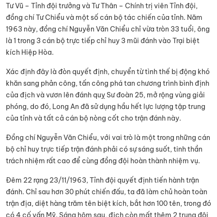
Tư Vũ – Tỉnh đội trưởng và Tư Thân – Chính trị viên Tỉnh đội,
đồng chí Tư Chiểu và một số cán bộ tác chiến của tỉnh. Năm
1963 này, đồng chí Nguyễn Văn Chiểu chỉ vừa tròn 33 tuổi, ông
là 1 trong 3 cán bộ trực tiếp chỉ huy 3 mũi đánh vào Trại biệt
kích Hiệp Hòa.
Xác định đây là đòn quyết định, chuyển từ tình thế bị động khó
khăn sang phản công, tấn công phá tan chương trình bình định
của địch và vươn lên đánh quỵ Sư đoàn 25, mở rộng vùng giải
phóng, do đó, Long An đã sử dụng hầu hết lực lượng tập trung
của tỉnh và tất cả cán bộ nòng cốt cho trận đánh này.
Đồng chí Nguyễn Văn Chiểu, với vai trò là một trong những cán
bộ chỉ huy trực tiếp trận đánh phải có sự sáng suốt, tinh thần
trách nhiệm rất cao để cùng đồng đội hoàn thành nhiệm vụ.
Đêm 22 rạng 23/11/1963, Tỉnh đội quyết định tiến hành trận
đánh. Chỉ sau hơn 30 phút chiến đấu, ta đã làm chủ hoàn toàn
trận địa, diệt hàng trăm tên biệt kích, bắt hơn 100 tên, trong đó
có 4 cố vấn Mỹ. Sáng hôm sau, địch còn mất thêm 2 trung đội