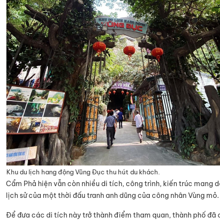
Khu du lịch hang động Vũng Đục thu hút du khách.
Cẩm Phả hiện vẫn còn nhiều di tích, công trình, kiến trúc mang 
lịch sử của một thời đấu tranh anh dũng của công nhân Vùng mỏ.
Để đưa các di tích này trở thành điểm tham quan, thành phố đã 