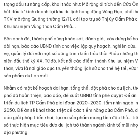
trọng đầu tư nâng cấp, khai thác như: Mở rộng di tích đền Cửa Ôn
hút đầu tư kinh doanh tại khu du lịch hang động Vũng Đục, phối h
TKV mở rộng Quảng trường 12/11, cải tạo trụ sở Thị ủy Cẩm Phả 
Khu lưu niệm Vùng than Cẩm Phả...
Bên cạnh đó, thành phố cũng khảo sát, đánh giá, xây dựng kế h
dài hạn, báo cáo UBND tỉnh cho việc lập quy hoạch, nghiên cứu,
vệ, quản lý đối với một số công trình kiến trúc thời Pháp những t
niên đầu thế kỷ XX. Từ đó, kết nối các điểm thành Khu lưu niệm 
than, vừa là nơi giáo dục truyền thống lịch sử cho thế hệ trẻ, vừa 
sản phẩm du lịch mới.
Nhằm có một kế hoạch dài hạn, tổng thể, đột phá cho du lịch, t
phố đã hoàn thiện, báo cáo, đề xuất UBND tỉnh phê duyệt Đề án
triển du lịch TP Cẩm Phả giai đoạn 2020-2030, tầm nhìn ngoài
2050. Đề án sẽ khai thác triệt để các tiềm năng của Cẩm Phả, đ
các giải pháp triển khai, tạo ra sản phẩm mang tính đặc thù... tr
sở thực hiện mục tiêu đưa du lịch trở thành ngành kinh tế mũi nh
địa phương.