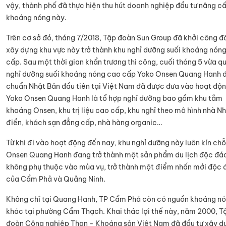
vậy, thành phố đã thực hiện thu hút doanh nghiệp đầu tư nâng cấ
khoáng nóng này.
Trên cơ sở đó, tháng 7/2018, Tập đoàn Sun Group đã khởi công đ
xây dựng khu vực này trở thành khu nghỉ dưỡng suối khoáng nón
cấp. Sau một thời gian khẩn trương thi công, cuối tháng 5 vừa q
nghỉ dưỡng suối khoáng nóng cao cấp Yoko Onsen Quang Hanh 
chuẩn Nhật Bản đầu tiên tại Việt Nam đã được đưa vào hoạt độn
Yoko Onsen Quang Hanh là tổ hợp nghỉ dưỡng bao gồm khu tắm
khoáng Onsen, khu trị liệu cao cấp, khu nghỉ theo mô hình nhà N
điển, khách sạn đẳng cấp, nhà hàng organic…
Từ khi đi vào hoạt động đến nay, khu nghỉ dưỡng này luôn kín chỗ
Onsen Quang Hanh đang trở thành một sản phẩm du lịch độc đá
không phụ thuộc vào mùa vụ, trở thành một điểm nhấn mới độc 
của Cẩm Phả và Quảng Ninh.
Không chỉ tại Quang Hanh, TP Cẩm Phả còn có nguồn khoáng n
khác tại phường Cẩm Thạch. Khai thác lợi thế này, năm 2000, T
đoàn Công nghiệp Than - Khoáng sản Việt Nam đã đầu tư xây d