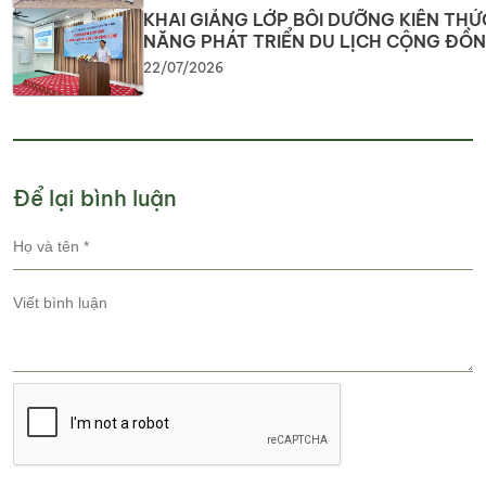
KHAI GIẢNG LỚP BỒI DƯỠNG KIẾN THỨ
NĂNG PHÁT TRIỂN DU LỊCH CỘNG ĐỒ
Nâng cao năng lực nguồn nhân lực, phá
22/07/2026
tiềm năng du lịch địa phương
Để lại bình luận