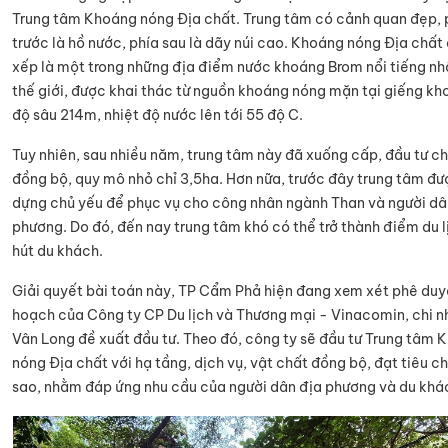
Trung tâm Khoáng nóng Địa chất. Trung tâm có cảnh quan đẹp, 
trước là hồ nước, phía sau là dãy núi cao. Khoáng nóng Địa chất
xếp là một trong những địa điểm nước khoáng Brom nổi tiếng nhấ
thế giới, được khai thác từ nguồn khoáng nóng mặn tại giếng kh
độ sâu 214m, nhiệt độ nước lên tới 55 độ C.
Tuy nhiên, sau nhiều năm, trung tâm này đã xuống cấp, đầu tư c
đồng bộ, quy mô nhỏ chỉ 3,5ha. Hơn nữa, trước đây trung tâm đư
dựng chủ yếu để phục vụ cho công nhân ngành Than và người dâ
phương. Do đó, đến nay trung tâm khó có thể trở thành điểm du l
hút du khách.
Giải quyết bài toán này, TP Cẩm Phả hiện đang xem xét phê duy
hoạch của Công ty CP Du lịch và Thương mại - Vinacomin, chi 
Vân Long đề xuất đầu tư. Theo đó, công ty sẽ đầu tư Trung tâm 
nóng Địa chất với hạ tầng, dịch vụ, vật chất đồng bộ, đạt tiêu c
sao, nhằm đáp ứng nhu cầu của người dân địa phương và du khá