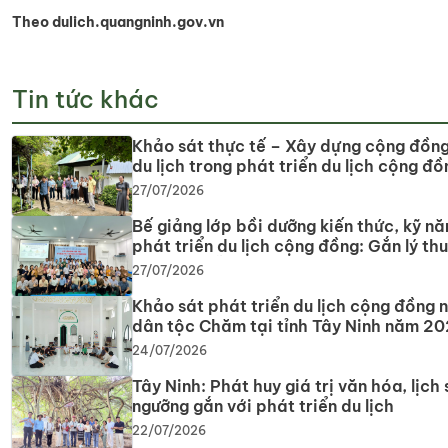
Theo dulich.quangninh.gov.vn
Tin tức khác
Khảo sát thực tế – Xây dựng cộng đồn
du lịch trong phát triển du lịch cộng đồ
tỉnh Tây Ninh
27/07/2026
Bế giảng lớp bồi dưỡng kiến thức, kỹ nă
phát triển du lịch cộng đồng: Gắn lý th
với thực tiễn, lan tỏa tư duy, phát triển
27/07/2026
lịch bền vững
Khảo sát phát triển du lịch cộng đồng 
dân tộc Chăm tại tỉnh Tây Ninh năm 2
24/07/2026
Tây Ninh: Phát huy giá trị văn hóa, lịch s
ngưỡng gắn với phát triển du lịch
22/07/2026