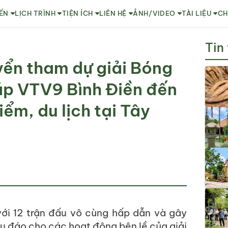
ẾN
LỊCH TRÌNH
TIỆN ÍCH
LIÊN HỆ
ẢNH/VIDEO
TÀI LIỆU
CH
Tin
yển tham dự giải Bóng
úp VTV9 Bình Điền đến
ểm, du lịch tại Tây
với 12 trận đấu vô cùng hấp dẫn và gây
u đáo cho các hoạt động bên lề của giải