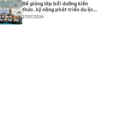
Bế giảng lớp bồi dưỡng kiến
thức, kỹ năng phát triển du lịch
cộng đồng: Gắn lý thuyết với
27/07/2026
thực tiễn, lan tỏa tư duy, phát
triển du lịch bền vững