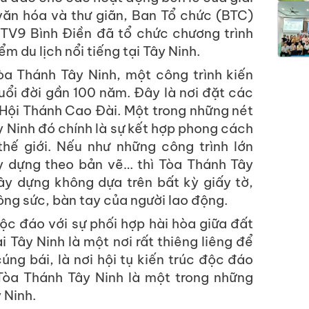
văn hóa và thư giãn, Ban Tổ chức (BTC)
TV9 Bình Điền đã tổ chức chương trình
m du lịch nổi tiếng tại Tây Ninh.
a Thánh Tây Ninh, một công trình kiến
uổi đời gần 100 năm. Đây là nơi đặt các
Hội Thánh Cao Đài. Một trong những nét
 Ninh đó chính là sự kết hợp phong cách
thế giới. Nếu như những công trình lớn
ây dựng theo bản vẽ… thì Tòa Thánh Tây
y dựng không dựa trên bất kỳ giấy tờ,
ng sức, bàn tay của người lao động.
độc đáo với sự phối hợp hài hòa giữa đất
 Tây Ninh là một nơi rất thiêng liêng để
ng bái, là nơi hội tụ kiến trúc độc đáo
 Tòa Thánh Tây Ninh là một trong những
 Ninh.