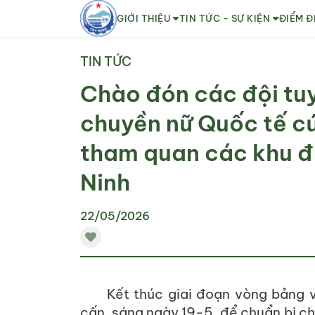
GIỚI THIỆU
TIN TỨC - SỰ KIỆN
ĐIỂM Đ
TIN TỨC
Chào đón các đội tu
chuyền nữ Quốc tế c
tham quan các khu đi
Ninh
22/05/2026
Kết thúc giai đoạn vòng bảng 
cấn, sáng ngày 19-5, để chuẩn bị ch