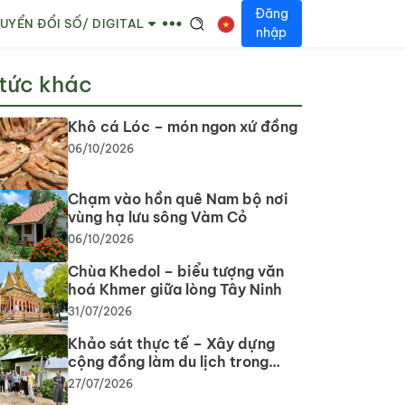
Đăng
UYỂN ĐỔI SỐ/ DIGITAL
nhập
 tức khác
Khô cá Lóc – món ngon xứ đồng
06/10/2026
Chạm vào hồn quê Nam bộ nơi
vùng hạ lưu sông Vàm Cỏ
06/10/2026
Chùa Khedol – biểu tượng văn
hoá Khmer giữa lòng Tây Ninh
31/07/2026
Khảo sát thực tế – Xây dựng
cộng đồng làm du lịch trong
phát triển du lịch cộng đồng tại
27/07/2026
tỉnh Tây Ninh