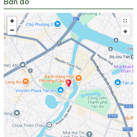
Bản đồ
+
−