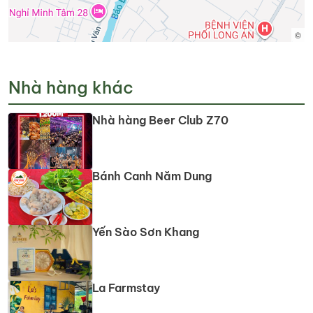
©
Nhà hàng khác
Nhà hàng Beer Club Z70
Bánh Canh Năm Dung
Yến Sào Sơn Khang
La Farmstay