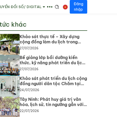
Đăng
UYỂN ĐỔI SỐ/ DIGITAL
nhập
 tức khác
Khảo sát thực tế – Xây dựng
cộng đồng làm du lịch trong
phát triển du lịch cộng đồng tại
27/07/2026
tỉnh Tây Ninh
Bế giảng lớp bồi dưỡng kiến
thức, kỹ năng phát triển du lịch
cộng đồng: Gắn lý thuyết với
27/07/2026
thực tiễn, lan tỏa tư duy, phát
triển du lịch bền vững
Khảo sát phát triển du lịch cộng
đồng người dân tộc Chăm tại
tỉnh Tây Ninh năm 2026
24/07/2026
Tây Ninh: Phát huy giá trị văn
hóa, lịch sử, tín ngưỡng gắn với
phát triển du lịch
22/07/2026