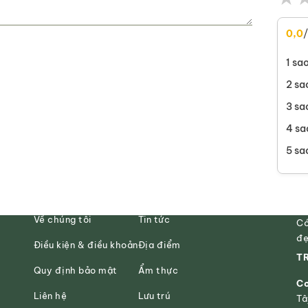
0,0
1 sa
2 sa
3 sa
4 sa
5 sa
Về chúng tôi
Tin tức
Có
đẹ
Điều kiện & điều khoản
Địa điểm
TR
Quy định bảo mật
Ẩm thực
Cơ
Liên hệ
Lưu trú
Tâ