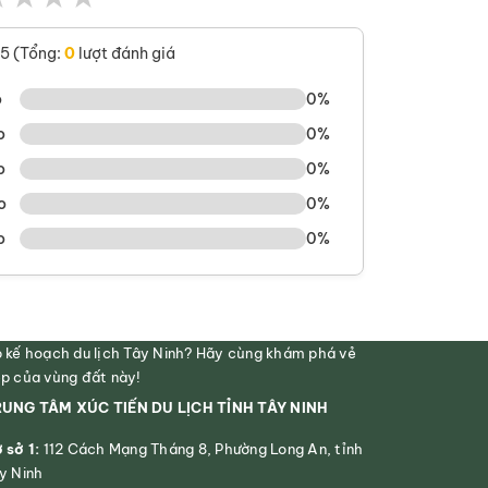
/5 (Tổng:
0
lượt đánh giá
o
0%
o
0%
o
0%
o
0%
o
0%
 kế hoạch du lịch Tây Ninh? Hãy cùng khám phá vẻ
p của vùng đất này!
UNG TÂM XÚC TIẾN DU LỊCH TỈNH TÂY NINH
 sở 1:
112 Cách Mạng Tháng 8, Phường Long An, tỉnh
y Ninh