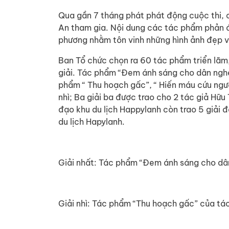
Qua gần 7 tháng phát phát động cuộc thi, 
An tham gia. Nội dung các tác phẩm phản á
phương nhằm tôn vinh những hình ảnh đẹp v
Ban Tổ chức chọn ra 60 tác phẩm triển lãm,
giải. Tác phẩm “Đem ánh sáng cho dân nghè
phẩm “ Thu hoạch gấc”, “ Hiến máu cứu ngư
nhì; Ba giải ba được trao cho 2 tác giả Hữu
đạo khu du lịch Happylanh còn trao 5 giải 
du lịch Hapylanh.
Giải nhất: Tác phẩm “Đem ánh sáng cho dâ
Giải nhì: Tác phẩm “Thu hoạch gấc” của tá