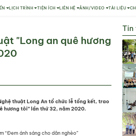
ẾN
LỊCH TRÌNH
TIỆN ÍCH
LIÊN HỆ
ẢNH/VIDEO
TÀI LIỆU
CH
Tin
uật "Long an quê hương
2020
ghệ thuật Long An tổ chức lễ tổng kết, trao
ê hương tôi” lần thứ 32, năm 2020.
hẩm “Đem ánh sáng cho dân nghèo”