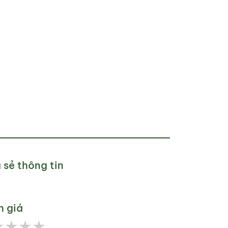
 sẻ thông tin
h giá
★
★
★
★