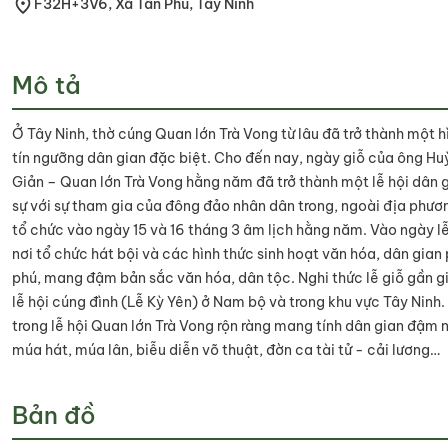
F32H+3V6, Xã Tân Phú, Tây Ninh
Mô tả
Ở Tây Ninh, thờ cúng Quan lớn Trà Vong từ lâu đã trở thành một h
tín ngưỡng dân gian đặc biệt. Cho đến nay, ngày giỗ của ông H
Giản – Quan lớn Trà Vong hằng năm đã trở thành một lễ hội dân 
sự với sự tham gia của đông đảo nhân dân trong, ngoài địa phươ
tổ chức vào ngày 15 và 16 tháng 3 âm lịch hằng năm. Vào ngày lễ
nơi tổ chức hát bội và các hình thức sinh hoạt văn hóa, dân gian
phú, mang đậm bản sắc văn hóa, dân tộc. Nghi thức lễ giỗ gần g
lễ hội cúng đình (Lễ Kỳ Yên) ở Nam bộ và trong khu vực Tây Ninh.
trong lễ hội Quan lớn Trà Vong rộn ràng mang tính dân gian đậm 
múa hát, múa lân, biễu diễn võ thuật, đờn ca tài tử - cải lương…
Bản đồ