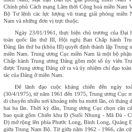
Chính phủ Cách mạng Lâm thời Cộng hoà miền Nam V
Bộ Tư lệnh các lực lượng vũ trang giải phóng miền 
Nam và những đơn vị trực thuộc.
Ngày 23/01/1961, thực hiện chủ trương của Đại 
toàn quốc lần thứ III, Hội nghị Ban Chấp hành Tr
Đảng lần thứ ba (khóa III) quyết định thành lập Trung
miền Nam. Trung ương Cục miền Nam là một bộ phận
Chấp hành Trung ương Đảng gồm một số ủy viên Tr
được Trung ương Đảng cử ra và ủy nhiệm chỉ đạo toàn
tác của Đảng ở miền Nam.
Để lãnh đạo cuộc kháng chiến đến ngày to
(30/4/1975), từ năm 1961 đến 1975, Trung ương Cục 
di chuyển nhiều nơi khoảng trên ba mươi lần, có tháng 
hai ba lần. Thời kỳ đầu, Trung ương Cục chọn căn c
bao quát gồm Chiến khu Đ (Suối Nhung - Mã Đà - C
Đ) mở rộng lên phía Phước Long, Bình Long, Quảng 
giữa Trung Nam Bộ. Từ giữa năm 1962 - 1966, căn cứ 