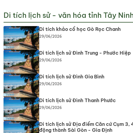
Di tích lịch sử - văn hóa tỉnh Tây Nin
Di tích khảo cổ học Gò Rọc Chanh
29/06/2026
Di tích lịch sử Đình Trung - Phước Hiệp
29/06/2026
Di tích lịch sử Đình Gia Bình
29/06/2026
Di tích lịch sử Đình Thanh Phước
29/06/2026
Di tích lịch sử Địa điểm Căn cứ Cụm 3, 4
động thành Sài Gòn - Gia Định