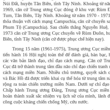
Núi Đất, huyện Tân Biên, tỉnh Tây Ninh. Khoảng từ n
1969, căn cứ Trung ương Cục đóng ở khu vực Rùm 
Tum, Tân Biên, Tây Ninh. Khoảng từ năm 1970 - 1971,
thỏa thuận với cách mạng Campuchia, căn cứ chuyển s
Phum Tộ (Campuchia). Sau chiến thắng Nguyễn Huệ,
1973 căn cứ Trung ương Cục chuyển về Rùm Đuôn, h
Biên, tỉnh Tây Ninh (căn cứ được phục chế hiện nay).
Trong 15 năm (1961-1975), Trung ương Cục miề
tiến hành 16 Hội nghị toàn thể để đánh giá, bàn bạc,
các văn bản lãnh đạo, chỉ đạo cách mạng. Căn cứ Tr
Cục đã trở thành trung tâm đầu não chỉ đạo chiến tranh
cách mạng miền Nam. Nhiều chủ trương, quyết sách 
và Bác Hồ đã được triển khai cụ thể hóa từ trung tâm n
rộng ra toàn chiến trường miền Nam. Dưới sự chỉ đạo
Chấp hành Trung ương Đảng, Trung ương Cục miề
hoàn thành xuất sắc nhiệm vụ lịch sử của mình, lãnh 
công cuộc kháng chiến chống Mỹ, cứu nước.