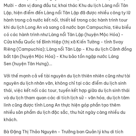
Mười - đơn vị đang đầu tư, khai thác Khu du lịch Làng nổi Tân
Lập, hiện điểm đến Làng nổi Tân Lập đã được nhiều công ty lữ
hành trong cả nước kết nối, thiết kế trong các hành trình tour
khi du lịch Long An và sang cả nước bạn Campuchia, tiêu biểu
có các hành trình như Làng nổi Tân Lập (huyện Mộc Hóa) -
Cửa khẩu Quốc tế Bình Hiệp (thị xã Kiến Tường - tỉnh Svay
Riêng (Campuchia); Làng nổi Tân Lập - Khu du lịch Cảnh đồng
bất tận (huyện Mộc Hóa) - Khu bảo tồn ngập nước Láng
Sen (huyện Tân Hưng)...
Với thế mạnh cả về tài nguyên du lịch thiên nhiên cũng như tài
nguyên du lịch nhân văn, không chỉ tại các điểm du lịch sinh
thái, việc kết nối các tour, tuyến kết hợp giữa du lịch sinh thái
và du lịch tham quan các di tích lịch sử - văn hóa, du lịch tâm
linh cũng được tỉnh Long An thực hiện góp phần tạo thêm
nhiều sản phẩm du lịch đặc sắc, thu hút ngày càng nhiều du
khách.
Bà Đặng Thị Thảo Nguyên - Trưởng ban Quản lý khu di tích