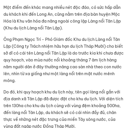
Một điểm đến khác mang nhiều nét độc đáo, có sức hấp dẫn
du khách khi đến Long An, cũng nằm trên địa bàn huyện Mộc
Hóa là Khu văn hóa đa năng ngoài công lập Làng nổi Tân Lập
(Khu du lịch Làng nổi Tân Lập).
Ông Phạm Ngọc Trí - Phó Giám đốc Khu du lịch Làng nổi Tân
Lập (Công ty Trách nhiệm hữu hạn du lịch Tháp Mười) cho biết
sở dĩ có cái tên Làng nổi Tân Lập là do trước kia khi chưa được
quy hoạch, vào mùa nước nổi khoảng tháng 7 âm lịch hàng
năm người dân ở đây thường nâng cao sàn nhà theo con nước
lên, nhìn từ xa giống như một làng nổi trên mặt nước mênh
mông.
Do đó, khi quy hoạch khu du lịch này, tên gọi làng nổi gắn với
địa danh xã Tân Lập đã được đặt cho khu du lịch. Với diện tích
trên 130ha cho khu du lịch cùng với vùng đệm khoảng 500ha,
đến làng nổi Tân Lập, du khách sẽ có cái nhìn đầy đủ, chân
thực về những nét đặc trưng của miền Tây sông nước, của
vùng đất ngập nước Đồng Tháp Mười.