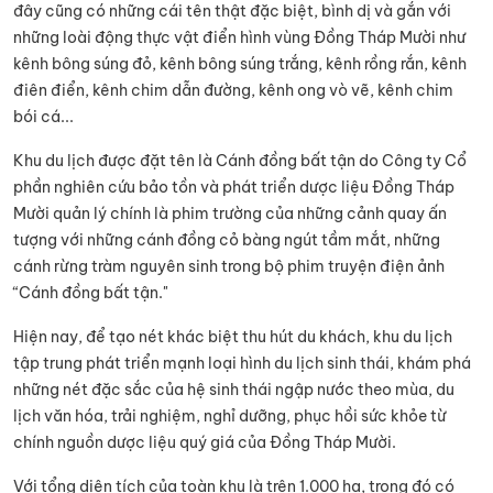
đây cũng có những cái tên thật đặc biệt, bình dị và gắn với
những loài động thực vật điển hình vùng Đồng Tháp Mười như
kênh bông súng đỏ, kênh bông súng trắng, kênh rồng rắn, kênh
điên điển, kênh chim dẫn đường, kênh ong vò vẽ, kênh chim
bói cá...
Khu du lịch được đặt tên là Cánh đồng bất tận do Công ty Cổ
phần nghiên cứu bảo tồn và phát triển dược liệu Đồng Tháp
Mười quản lý chính là phim trường của những cảnh quay ấn
tượng với những cánh đồng cỏ bàng ngút tầm mắt, những
cánh rừng tràm nguyên sinh trong bộ phim truyện điện ảnh
“Cánh đồng bất tận."
Hiện nay, để tạo nét khác biệt thu hút du khách, khu du lịch
tập trung phát triển mạnh loại hình du lịch sinh thái, khám phá
những nét đặc sắc của hệ sinh thái ngập nước theo mùa, du
lịch văn hóa, trải nghiệm, nghỉ dưỡng, phục hồi sức khỏe từ
chính nguồn dược liệu quý giá của Đồng Tháp Mười.
Với tổng diện tích của toàn khu là trên 1.000 ha, trong đó có