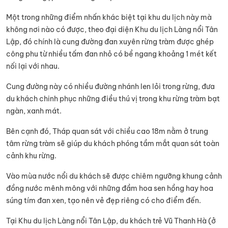
Một trong những điểm nhấn khác biệt tại khu du lịch này mà
không nơi nào có được, theo đại diện Khu du lịch Làng nổi Tân
Lập, đó chính là cung đường đan xuyên rừng tràm được ghép
công phu từ nhiều tấm đan nhỏ có bề ngang khoảng 1 mét kết
nối lại với nhau.
Cung đường này có nhiều đường nhánh len lỏi trong rừng, đưa
du khách chinh phục những điều thú vị trong khu rừng tràm bạt
ngàn, xanh mát.
Bên cạnh đó, Tháp quan sát với chiều cao 18m nằm ở trung
tâm rừng tràm sẽ giúp du khách phóng tầm mắt quan sát toàn
cảnh khu rừng.
Vào mùa nước nổi du khách sẽ được chiêm ngưỡng khung cảnh
đồng nước mênh mông với những đầm hoa sen hồng hay hoa
súng tím đan xen, tạo nên vẻ đẹp riêng có cho điểm đến.
Tại Khu du lịch Làng nổi Tân Lập, du khách trẻ Vũ Thanh Hà (ở