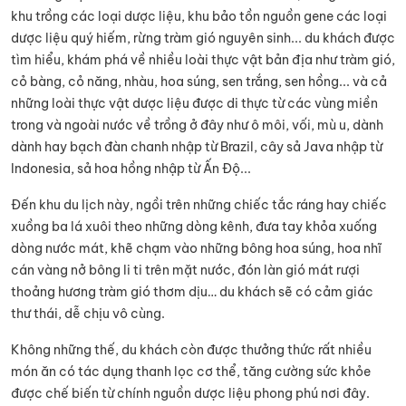
khu trồng các loại dược liệu, khu bảo tồn nguồn gene các loại
dược liệu quý hiếm, rừng tràm gió nguyên sinh... du khách được
tìm hiểu, khám phá về nhiều loài thực vật bản địa như tràm gió,
cỏ bàng, cỏ năng, nhàu, hoa súng, sen trắng, sen hồng... và cả
những loài thực vật dược liệu được di thực từ các vùng miền
trong và ngoài nước về trồng ở đây như ô môi, vối, mù u, dành
dành hay bạch đàn chanh nhập từ Brazil, cây sả Java nhập từ
Indonesia, sả hoa hồng nhập từ Ấn Độ...
Đến khu du lịch này, ngồi trên những chiếc tắc ráng hay chiếc
xuồng ba lá xuôi theo những dòng kênh, đưa tay khỏa xuống
dòng nước mát, khẽ chạm vào những bông hoa súng, hoa nhĩ
cán vàng nở bông li ti trên mặt nước, đón làn gió mát rượi
thoảng hương tràm gió thơm dịu… du khách sẽ có cảm giác
thư thái, dễ chịu vô cùng.
Không những thế, du khách còn được thưởng thức rất nhiều
món ăn có tác dụng thanh lọc cơ thể, tăng cường sức khỏe
được chế biến từ chính nguồn dược liệu phong phú nơi đây.