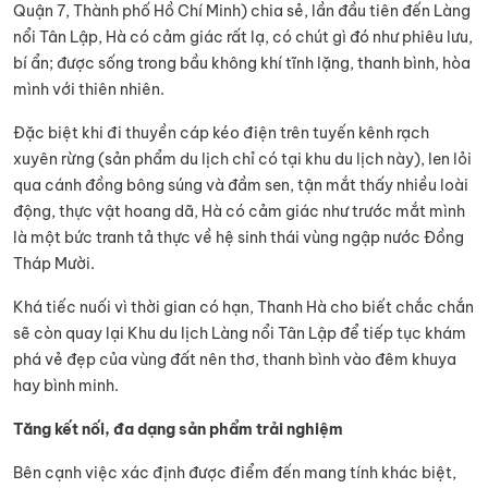
Quận 7, Thành phố Hồ Chí Minh) chia sẻ, lần đầu tiên đến Làng
nổi Tân Lập, Hà có cảm giác rất lạ, có chút gì đó như phiêu lưu,
bí ẩn; được sống trong bầu không khí tĩnh lặng, thanh bình, hòa
mình với thiên nhiên.
Đặc biệt khi đi thuyền cáp kéo điện trên tuyến kênh rạch
xuyên rừng (sản phẩm du lịch chỉ có tại khu du lịch này), len lỏi
qua cánh đồng bông súng và đầm sen, tận mắt thấy nhiều loài
động, thực vật hoang dã, Hà có cảm giác như trước mắt mình
là một bức tranh tả thực về hệ sinh thái vùng ngập nước Đồng
Tháp Mười.
Khá tiếc nuối vì thời gian có hạn, Thanh Hà cho biết chắc chắn
sẽ còn quay lại Khu du lịch Làng nổi Tân Lập để tiếp tục khám
phá vẻ đẹp của vùng đất nên thơ, thanh bình vào đêm khuya
hay bình minh.
Tăng kết nối, đa dạng sản phẩm trải nghiệm
Bên cạnh việc xác định được điểm đến mang tính khác biệt,