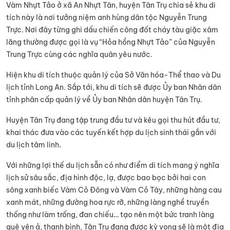
Vàm Nhựt Tảo ở xã An Nhựt Tân, huyện Tân Trụ chia sẻ khu di
tích này là nơi tưởng niệm anh hùng dân tộc Nguyễn Trung
Trực. Nơi đây từng ghi dấu chiến công đốt cháy tàu giặc xâm
lăng thường được gọi là vụ “Hỏa hồng Nhựt Tảo” của Nguyễn
Trung Trực cùng các nghĩa quân yêu nước.
Hiện khu di tích thuộc quản lý của Sở Văn hóa-Thể thao và Du
lịch tỉnh Long An. Sắp tới, khu di tích sẽ được Ủy ban Nhân dân
tỉnh phân cấp quản lý về Ủy ban Nhân dân huyện Tân Trụ.
Huyện Tân Trụ đang tập trung đầu tư và kêu gọi thu hút đầu tư,
khai thác đưa vào các tuyến kết hợp du lịch sinh thái gắn với
du lịch tâm linh.
Với những lợi thế du lịch sẵn có như điểm di tích mang ý nghĩa
lịch sử sâu sắc, địa hình độc, lạ, được bao bọc bởi hai con
sông xanh biếc Vàm Cỏ Đông và Vàm Cỏ Tây, những hàng cau
xanh mát, những đường hoa rực rỡ, những làng nghề truyền
thống như làm trống, đan chiếu… tạo nên một bức tranh làng
quê yên ả, thanh bình, Tân Trụ đang được kỳ vọng sẽ là một địa