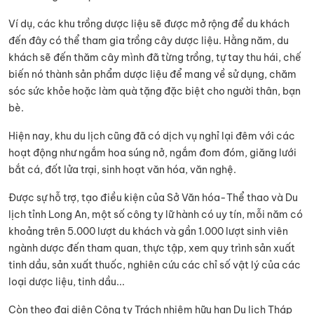
Ví dụ, các khu trồng dược liệu sẽ được mở rộng để du khách
đến đây có thể tham gia trồng cây dược liệu. Hằng năm, du
khách sẽ đến thăm cây mình đã từng trồng, tự tay thu hái, chế
biến nó thành sản phẩm dược liệu để mang về sử dụng, chăm
sóc sức khỏe hoặc làm quà tặng đặc biệt cho người thân, bạn
bè.
Hiện nay, khu du lịch cũng đã có dịch vụ nghỉ lại đêm với các
hoạt động như ngắm hoa súng nở, ngắm đom đóm, giăng lưới
bắt cá, đốt lửa trại, sinh hoạt văn hóa, văn nghệ.
Được sự hỗ trợ, tạo điều kiện của Sở Văn hóa-Thể thao và Du
lịch tỉnh Long An, một số công ty lữ hành có uy tín, mỗi năm có
khoảng trên 5.000 lượt du khách và gần 1.000 lượt sinh viên
ngành dược đến tham quan, thực tập, xem quy trình sản xuất
tinh dầu, sản xuất thuốc, nghiên cứu các chỉ số vật lý của các
loại dược liệu, tinh dầu...
Còn theo đại diện Công ty Trách nhiệm hữu hạn Du lịch Tháp