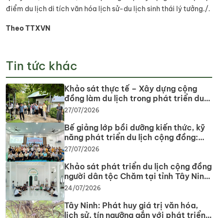
điểm du lịch di tích văn hóa lịch sử-du lịch sinh thái lý tưởng./.
Theo TTXVN
Tin tức khác
Khảo sát thực tế – Xây dựng cộng
đồng làm du lịch trong phát triển du
lịch cộng đồng tại tỉnh Tây Ninh
27/07/2026
Bế giảng lớp bồi dưỡng kiến thức, kỹ
năng phát triển du lịch cộng đồng:
Gắn lý thuyết với thực tiễn, lan tỏa tư
27/07/2026
duy, phát triển du lịch bền vững
Khảo sát phát triển du lịch cộng đồng
người dân tộc Chăm tại tỉnh Tây Ninh
năm 2026
24/07/2026
Tây Ninh: Phát huy giá trị văn hóa,
lịch sử, tín ngưỡng gắn với phát triển