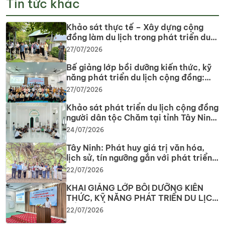
Tin tức khác
Khảo sát thực tế – Xây dựng cộng
đồng làm du lịch trong phát triển du
lịch cộng đồng tại tỉnh Tây Ninh
27/07/2026
Bế giảng lớp bồi dưỡng kiến thức, kỹ
năng phát triển du lịch cộng đồng:
Gắn lý thuyết với thực tiễn, lan tỏa tư
27/07/2026
duy, phát triển du lịch bền vững
Khảo sát phát triển du lịch cộng đồng
người dân tộc Chăm tại tỉnh Tây Ninh
năm 2026
24/07/2026
Tây Ninh: Phát huy giá trị văn hóa,
lịch sử, tín ngưỡng gắn với phát triển
du lịch
22/07/2026
KHAI GIẢNG LỚP BỒI DƯỠNG KIẾN
THỨC, KỸ NĂNG PHÁT TRIỂN DU LỊCH
CỘNG ĐỒNG Nâng cao năng lực
22/07/2026
nguồn nhân lực, phát huy tiềm năng