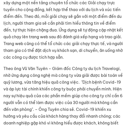
xây dựng một nền tảng chuyên tổ chức các Giải chạy trực
tuyến cho cộng đồng, kết hợp thể thao với du lịch và xúc tiến
điểm đến. Theo đó, mỗi giải chạy sẽ gắn với một điểm đến du
lịch, người tham gia sẽ cần phải tìm hiểu thông tin về điểm
đến, tự thực hiện chặng đua. Ứng dụng sẽ tự động cập nhật kết
quả chạy lên trang web sau đó đánh giá xếp hạng và trao giải.
Trang web cũng có thể tổ chức các giải chạy thực tế, và người
tham gia có thể đặt dịch vụ khách sạn, di chuyển, ăn uống nhờ
các công cụ được tích hợp sẵn.
Theo ông Vũ Văn Tuyên – Giám đốc Công ty du lịch Travelogi,
nhờ ứng dụng công nghệ mà công ty vừa giải được bài toán về
quỹ lương, vừa tăng hiệu quả công việc. "Dịch bệnh Covid-19
và áp lực tài chính khiến công ty buộc phải chuyển mình. Hiện
nay sự hiệu quả của các phần mềm giúp cho công ty chỉ cần 6
người vẫn có thể làm được việc của 30 người mà không cần
đến văn phòng". – Ông Tuyên chia sẻ. Covid-19 khiến xu
hướng và yêu cầu của khách hàng thay đổi nhanh chóng; các
doanh nghiệp gặp khó vì không hiểu được khách, không biết