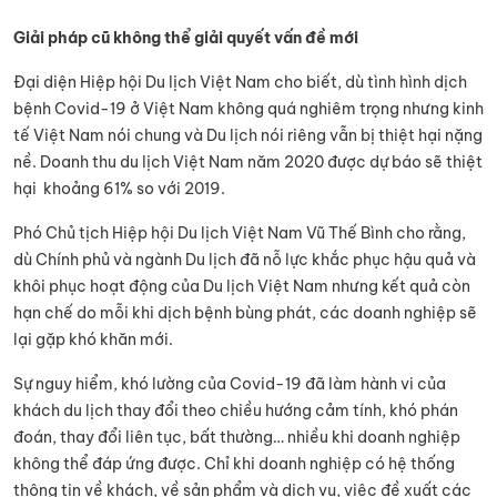
Giải pháp cũ không thể giải quyết vấn đề mới
Đại diện Hiệp hội Du lịch Việt Nam cho biết, dù tình hình dịch
bệnh Covid-19 ở Việt Nam không quá nghiêm trọng nhưng kinh
tế Việt Nam nói chung và Du lịch nói riêng vẫn bị thiệt hại nặng
nề. Doanh thu du lịch Việt Nam năm 2020 được dự báo sẽ thiệt
hại khoảng 61% so với 2019.
Phó Chủ tịch Hiệp hội Du lịch Việt Nam Vũ Thế Bình cho rằng,
dù Chính phủ và ngành Du lịch đã nỗ lực khắc phục hậu quả và
khôi phục hoạt động của Du lịch Việt Nam nhưng kết quả còn
hạn chế do mỗi khi dịch bệnh bùng phát, các doanh nghiệp sẽ
lại gặp khó khăn mới.
Sự nguy hiểm, khó lường của Covid-19 đã làm hành vi của
khách du lịch thay đổi theo chiều hướng cảm tính, khó phán
đoán, thay đổi liên tục, bất thường… nhiều khi doanh nghiệp
không thể đáp ứng được. Chỉ khi doanh nghiệp có hệ thống
thông tin về khách, về sản phẩm và dịch vụ, việc đề xuất các