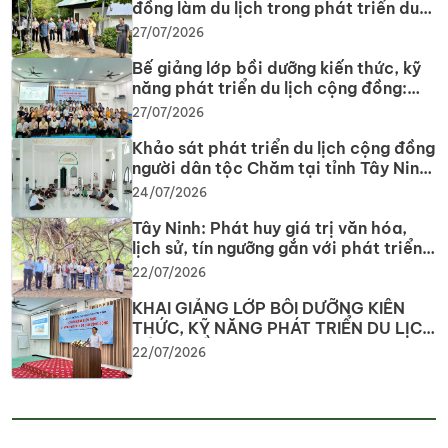
đồng làm du lịch trong phát triển du
lịch cộng đồng tại tỉnh Tây Ninh
27/07/2026
Bế giảng lớp bồi dưỡng kiến thức, kỹ
năng phát triển du lịch cộng đồng:
Gắn lý thuyết với thực tiễn, lan tỏa tư
27/07/2026
duy, phát triển du lịch bền vững
Khảo sát phát triển du lịch cộng đồng
người dân tộc Chăm tại tỉnh Tây Ninh
năm 2026
24/07/2026
Tây Ninh: Phát huy giá trị văn hóa,
lịch sử, tín ngưỡng gắn với phát triển
du lịch
22/07/2026
KHAI GIẢNG LỚP BỒI DƯỠNG KIẾN
THỨC, KỸ NĂNG PHÁT TRIỂN DU LỊCH
CỘNG ĐỒNG Nâng cao năng lực
22/07/2026
nguồn nhân lực, phát huy tiềm năng
du lịch địa phương