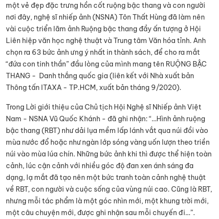
một vẻ đẹp đặc trưng hồn cốt ruộng bậc thang và con người
nơi đây, nghệ sĩ nhiếp ảnh (NSNA) Tôn Thất Hùng đã làm nên
vài cuộc triển lãm ảnh Ruộng bậc thang đầy ấn tượng ở Hội
Liên hiệp văn học nghệ thuật và Trung tâm Văn hóa tỉnh. Anh
chọn ra 63 bức ảnh ưng ý nhất in thành sách, để cho ra mắt
“đứa con tinh thần” đầu lòng của mình mang tên RUỘNG BẬC
THANG - Danh thắng quốc gia (liên kết với Nhà xuất bản
Thông tấn ITAXA - TP.HCM, xuất bản tháng 9/2020).
Trong Lời giới thiệu của Chủ tịch Hội Nghệ sĩ Nhiếp ảnh Việt
Nam - NSNA Vũ Quốc Khánh - đã ghi nhận: “…Hình ảnh ruộng
bậc thang (RBT) như dải lụa mềm lấp lánh vắt qua núi đồi vào
mùa nước đổ hoặc như ngàn lớp sóng vàng uốn lượn theo triền
núi vào mùa lúa chín. Những bức ảnh khi thì được thể hiện toàn
cảnh, lúc cận cảnh với nhiều góc độ đan xen ánh sáng đa
dạng, lạ mắt đã tạo nên một bức tranh toàn cảnh nghệ thuật
về RBT, con người và cuộc sống của vùng núi cao. Cũng là RBT,
nhưng mỗi tác phẩm là một góc nhìn mới, một khung trời mới,
một câu chuyện mới, được ghi nhận sau mỗi chuyến đi…”.