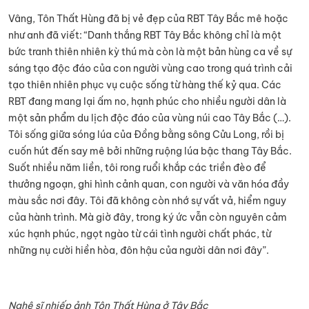
Vâng, Tôn Thất Hùng đã bị vẻ đẹp của RBT Tây Bắc mê hoặc
như anh đã viết: “Danh thắng RBT Tây Bắc không chỉ là một
bức tranh thiên nhiên kỳ thú mà còn là một bản hùng ca về sự
sáng tạo độc đáo của con người vùng cao trong quá trình cải
tạo thiên nhiên phục vụ cuộc sống từ hàng thế kỷ qua. Các
RBT đang mang lại ấm no, hạnh phúc cho nhiều người dân là
một sản phẩm du lịch độc đáo của vùng núi cao Tây Bắc (…).
Tôi sống giữa sóng lúa của Đồng bằng sông Cửu Long, rồi bị
cuốn hút đến say mê bởi những ruộng lúa bậc thang Tây Bắc.
Suốt nhiều năm liền, tôi rong ruổi khắp các triền đèo để
thưởng ngoạn, ghi hình cảnh quan, con người và văn hóa đầy
màu sắc nơi đây. Tôi đã không còn nhớ sự vất vả, hiểm nguy
của hành trình. Mà giờ đây, trong ký ức vẫn còn nguyên cảm
xúc hạnh phúc, ngọt ngào từ cái tình người chất phác, từ
những nụ cười hiền hòa, đôn hậu của người dân nơi đây”.
Nghệ sĩ nhiếp ảnh Tôn Thất Hùng ở Tây Bắc