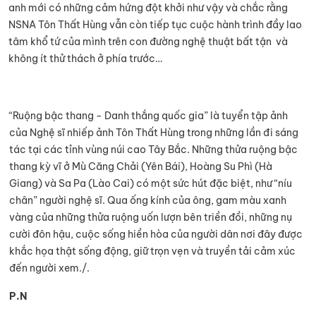
anh mới có những cảm hứng đột khởi như vậy và chắc rằng
NSNA Tôn Thất Hùng vẫn còn tiếp tục cuộc hành trình đầy lao
tâm khổ tứ của mình trên con đường nghệ thuật bất tận và
không ít thử thách ở phía trước…
“Ruộng bậc thang - Danh thắng quốc gia” là tuyển tập ảnh
của Nghệ sĩ nhiếp ảnh Tôn Thất Hùng trong những lần đi sáng
tác tại các tỉnh vùng núi cao Tây Bắc. Những thửa ruộng bậc
thang kỳ vĩ ở Mù Căng Chải (Yên Bái), Hoàng Su Phì (Hà
Giang) và Sa Pa (Lào Cai) có một sức hút đặc biệt, như “níu
chân” người nghệ sĩ. Qua ống kính của ông, gam màu xanh
vàng của những thửa ruộng uốn lượn bên triền đồi, những nụ
cười đôn hậu, cuộc sống hiền hòa của người dân nơi đây được
khắc họa thật sống động, giữ trọn vẹn và truyền tải cảm xúc
đến người xem./.
P.N