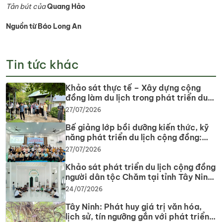
Tản bút của
Quang Hảo
Nguồn từ Báo Long An
Tin tức khác
Khảo sát thực tế – Xây dựng cộng
đồng làm du lịch trong phát triển du
lịch cộng đồng tại tỉnh Tây Ninh
27/07/2026
Bế giảng lớp bồi dưỡng kiến thức, kỹ
năng phát triển du lịch cộng đồng:
Gắn lý thuyết với thực tiễn, lan tỏa tư
27/07/2026
duy, phát triển du lịch bền vững
Khảo sát phát triển du lịch cộng đồng
người dân tộc Chăm tại tỉnh Tây Ninh
năm 2026
24/07/2026
Tây Ninh: Phát huy giá trị văn hóa,
lịch sử, tín ngưỡng gắn với phát triển