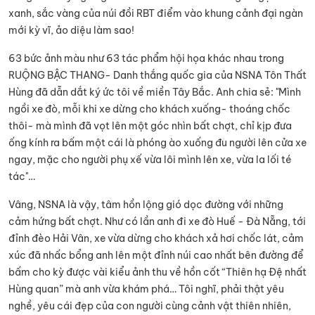
xanh, sắc vàng của núi đồi RBT điểm vào khung cảnh đại ngàn
mới kỳ vĩ, ảo diệu làm sao!
63 bức ảnh màu như 63 tác phẩm hội họa khác nhau trong
RUỘNG BẬC THANG- Danh thắng quốc gia của NSNA Tôn Thất
Hùng đã dẫn dắt ký ức tôi về miền Tây Bắc. Anh chia sẻ: "Mình
ngồi xe đò, mỗi khi xe dừng cho khách xuống- thoáng chốc
thôi- mà mình đã vọt lên một góc nhìn bất chợt, chỉ kịp đưa
ống kính ra bấm một cái là phóng ào xuống đu người lên cửa xe
ngay, mặc cho người phụ xế vừa lôi mình lên xe, vừa la lối té
tác"…
Vâng, NSNA là vậy, tâm hồn lộng gió dọc đường với những
cảm hứng bất chợt. Như có lần anh đi xe đò Huế - Đà Nẵng, tới
đỉnh đèo Hải Vân, xe vừa dừng cho khách xả hơi chốc lát, cảm
xúc đã nhấc bổng anh lên một đỉnh núi cao nhất bên đường để
bấm cho kỳ được vài kiểu ảnh thu về hồn cốt “Thiên hạ Đệ nhất
Hùng quan” mà anh vừa khám phá… Tôi nghĩ, phải thật yêu
nghề, yêu cái đẹp của con người cùng cảnh vật thiên nhiên,