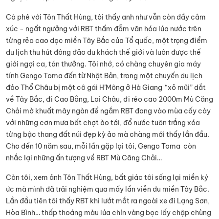
Cà phê với Tôn Thất Hùng, tôi thấy anh như vẫn còn đầy cảm
xúc - ngất ngưởng với RBT thấm đẫm văn hóa lúa nước trên
từng rẻo cao dọc miền Tây Bắc của Tổ quốc, một trọng điểm
du lịch thu hút đông đảo du khách thế giới và luôn được thế
giới ngợi ca, tán thưởng. Tôi nhớ, có chàng chuyên gia máy
tính Gengo Toma đến từ Nhật Bản, trong một chuyến du lịch
đảo Thổ Châu bị một cô gái H’Mông ở Hà Giang “xỏ mũi” dắt
về Tây Bắc, đi Cao Bằng, Lai Châu, đi rẻo cao 2000m Mù Căng
Chải mờ khuất mây ngàn để ngắm RBT đang vào mùa cấy cày
với những cơn mưa bất chợt ào tới, đổ nước tuôn trắng xóa
từng bậc thang đất núi đẹp kỳ ảo mà chàng mới thấy lần đầu.
Cho đến 10 năm sau, mỗi lần gặp lại tôi, Gengo Toma còn
nhắc lại những ấn tượng về RBT Mù Căng Chải…
Còn tôi, xem ảnh Tôn Thất Hùng, bất giác tôi sống lại miền ký
ức mà mình đã trải nghiệm qua mấy lần viễn du miền Tây Bắc.
Lần đầu tiên tôi thấy RBT khi lướt mắt ra ngoài xe đi Lạng Sơn,
Hòa Bình… thấp thoáng màu lúa chín vàng bọc lấy chập chùng