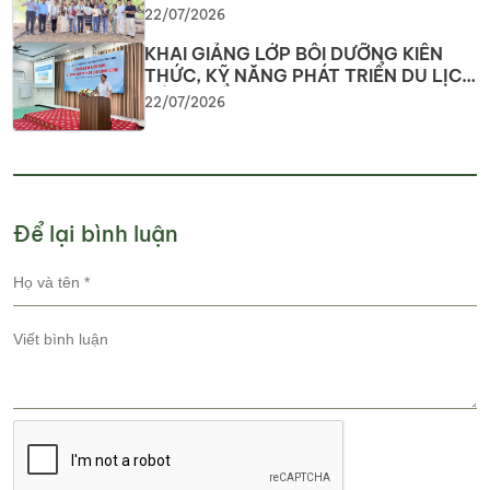
du lịch
22/07/2026
KHAI GIẢNG LỚP BỒI DƯỠNG KIẾN
THỨC, KỸ NĂNG PHÁT TRIỂN DU LỊCH
CỘNG ĐỒNG Nâng cao năng lực
22/07/2026
nguồn nhân lực, phát huy tiềm năng
du lịch địa phương
Để lại bình luận