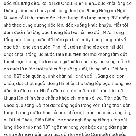
dốc núi, lưng đèo. Rồi đi Lai Châu, Điện Biên… qua khỏi làng cổ
Đường Lâm của hai vị anh hùng dân tộc Phùng Hưng và Ngô
Quyền cổ kính, trầm mặc, chợt bừng lên từng mảng RBT nhấp
nhô theo cung đường dốc lên, dốc xuống khúc khuỷu. Mắt tôi
đắm đuối níu từng bậc thang lúa leo núi, leo đồi. Mưa. Tầng
tầng bậc thang nước đổ tràn qua khói mây bảng lảng trôi về
các bản làng sơn cước. Phải rồi, trên những rẻo cao núi đồi
chật chội, trồng lúa nước trên núi, trên đồi mà không làm đất
thành bậc thang thì làm sao giữ nước cho cây lúa sống mỗi khi
có mưa là nước trôi tuột xuống sông suối, thung sâu. Đời ông
cha, RBT còn quấn quanh chân núi, chân đồi… Sang đời con
cháu, đất chật người đông thì phải cho từng lớp bậc thang leo
dần lên đỉnh cao. Nhiều đỉnh có tên “mâm xôi” tròn trịa một
khung lúa chín vàng chẳng khác chi mâm xôi vò. Trên cầu Tạ
Khoa qua sông Đà, tôi đã “đứng ngẩn trông vời” từng thôn bản
thấp thoáng dưới chân núi bao phủ một màu lúa chín vàng óng
ả. Đi Lai Châu, Điện Biên… xe chạy nghiêng nghiêng sườn núi
lưng đèo nhấp nhô RBT ngỡ như hàng vạn bậc cung đàn ngân
vang với mây ngàn gió núi… dẫn lối về Lào Cai ngời ngợi sắc