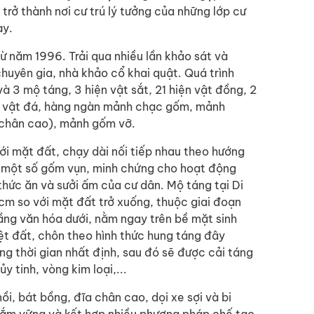
 trở thành nơi cư trú lý tưởng của những lớp cư
ày.
ừ năm 1996. Trải qua nhiều lần khảo sát và
huyên gia, nhà khảo cổ khai quật. Quá trình
và 3 mộ táng, 3 hiện vật sắt, 21 hiện vật đồng, 2
iện vật đá, hàng ngàn mảnh chạc gốm, mảnh
t chân cao), mảnh gốm vỡ.
ới mặt đất, chạy dài nối tiếp nhau theo hướng
n một số gốm vụn, minh chứng cho hoạt động
 thức ăn và sưởi ấm của cư dân. Mộ táng tại Di
cm so với mặt đất trở xuống, thuộc giai đoạn
ầng văn hóa dưới, nằm ngay trên bề mặt sinh
t đất, chôn theo hình thức hung táng đây
ảng thời gian nhất định, sau đó sẽ được cải táng
y tinh, vòng kim loại,...
ồi, bát bồng, đĩa chân cao, dọi xe sợi và bi