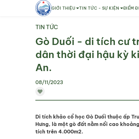
GIỚI THIỆU
TIN TỨC - SỰ KIỆN
ĐIỂM Đ
TIN TỨC
Gò Duối - di tích cư t
dân thời đại hậu kỳ k
An.
08/11/2023
Di tích khảo cổ học Gò Duối thuộc ấp Tru
Hưng, là một gò đất nằm nổi cao khoảng
tích trên 4.000m2.