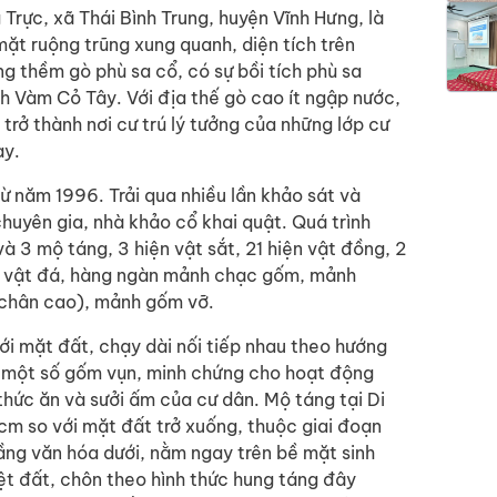
Trực, xã Thái Bình Trung, huyện Vĩnh Hưng, là
ặt ruộng trũng xung quanh, diện tích trên
 thềm gò phù sa cổ, có sự bồi tích phù sa
ch Vàm Cỏ Tây. Với địa thế gò cao ít ngập nước,
 trở thành nơi cư trú lý tưởng của những lớp cư
ày.
ừ năm 1996. Trải qua nhiều lần khảo sát và
huyên gia, nhà khảo cổ khai quật. Quá trình
và 3 mộ táng, 3 hiện vật sắt, 21 hiện vật đồng, 2
iện vật đá, hàng ngàn mảnh chạc gốm, mảnh
t chân cao), mảnh gốm vỡ.
ới mặt đất, chạy dài nối tiếp nhau theo hướng
n một số gốm vụn, minh chứng cho hoạt động
 thức ăn và sưởi ấm của cư dân. Mộ táng tại Di
cm so với mặt đất trở xuống, thuộc giai đoạn
ầng văn hóa dưới, nằm ngay trên bề mặt sinh
t đất, chôn theo hình thức hung táng đây