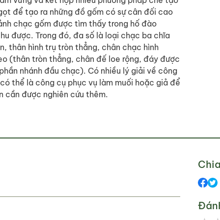
nắm vững và kết hợp nhiều phương pháp chế tạo
gọt để tạo ra những đồ gốm có sự cân đối cao
mảnh chạc gốm được tìm thấy trong hố đào
u được. Trong đó, đa số là loại chạc ba chĩa
, thân hình trụ tròn thẳng, chân chạc hình
o (thân tròn thẳng, chân đế loe rộng, đáy được
phần nhánh đầu chạc). Có nhiều lý giải về công
có thể là công cụ phục vụ làm muối hoặc giả để
òn cần được nghiên cứu thêm.
Chia
Đán