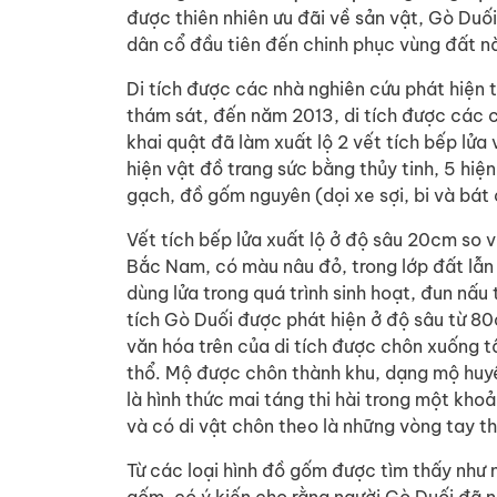
được thiên nhiên ưu đãi về sản vật, Gò Duối
dân cổ đầu tiên đến chinh phục vùng đất n
Di tích được các nhà nghiên cứu phát hiện t
thám sát, đến năm 2013, di tích được các c
khai quật đã làm xuất lộ 2 vết tích bếp lửa 
hiện vật đồ trang sức bằng thủy tinh, 5 h
gạch, đồ gốm nguyên (dọi xe sợi, bi và bá
Vết tích bếp lửa xuất lộ ở độ sâu 20cm so v
Bắc Nam, có màu nâu đỏ, trong lớp đất lẫ
dùng lửa trong quá trình sinh hoạt, đun nấu
tích Gò Duối được phát hiện ở độ sâu từ 80
văn hóa trên của di tích được chôn xuống t
thổ. Mộ được chôn thành khu, dạng mộ huyệ
là hình thức mai táng thi hài trong một kho
và có di vật chôn theo là những vòng tay thủ
Từ các loại hình đồ gốm được tìm thấy như n