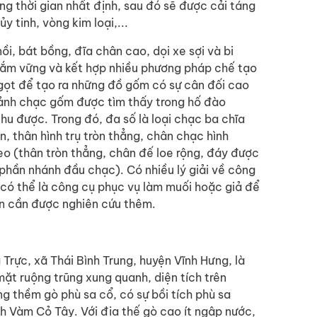
ảng thời gian nhất định, sau đó sẽ được cải táng
y tinh, vòng kim loại,...
ồi, bát bồng, đĩa chân cao, dọi xe sợi và bi
nắm vững và kết hợp nhiều phương pháp chế tạo
gọt để tạo ra những đồ gốm có sự cân đối cao
mảnh chạc gốm được tìm thấy trong hố đào
u được. Trong đó, đa số là loại chạc ba chĩa
, thân hình trụ tròn thẳng, chân chạc hình
o (thân tròn thẳng, chân đế loe rộng, đáy được
phần nhánh đầu chạc). Có nhiều lý giải về công
có thể là công cụ phục vụ làm muối hoặc giả để
òn cần được nghiên cứu thêm.
Trực, xã Thái Bình Trung, huyện Vĩnh Hưng, là
ặt ruộng trũng xung quanh, diện tích trên
 thềm gò phù sa cổ, có sự bồi tích phù sa
ch Vàm Cỏ Tây. Với địa thế gò cao ít ngập nước,