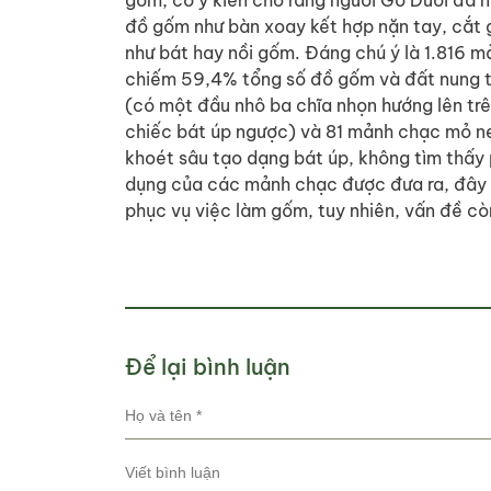
gốm, có ý kiến cho rằng người Gò Duối đã 
đồ gốm như bàn xoay kết hợp nặn tay, cắt 
như bát hay nồi gốm. Đáng chú ý là 1.816 
chiếm 59,4% tổng số đồ gốm và đất nung th
(có một đầu nhô ba chĩa nhọn hướng lên trên
chiếc bát úp ngược) và 81 mảnh chạc mỏ ne
khoét sâu tạo dạng bát úp, không tìm thấy 
dụng của các mảnh chạc được đưa ra, đây 
phục vụ việc làm gốm, tuy nhiên, vấn đề c
Để lại bình luận