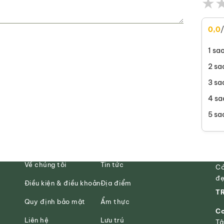
★
0,0
1 sa
2 sa
3 sa
4 sa
5 sa
Về chúng tôi
Tin tức
Có
đẹ
Điều kiện & điều khoản
Địa điểm
TR
Quy định bảo mật
Ẩm thực
Cơ
Liên hệ
Lưu trú
Tâ