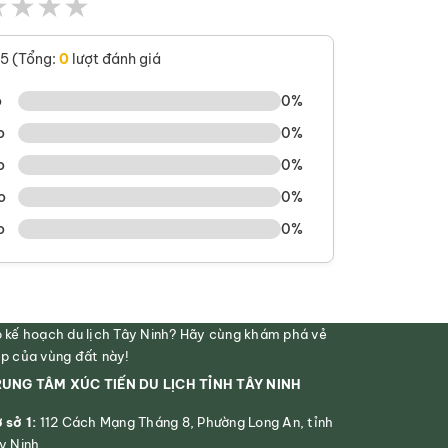
★
★
★
★
/5 (Tổng:
0
lượt đánh giá
o
0%
o
0%
o
0%
o
0%
o
0%
 kế hoạch du lịch Tây Ninh? Hãy cùng khám phá vẻ
p của vùng đất này!
UNG TÂM XÚC TIẾN DU LỊCH TỈNH TÂY NINH
 sở 1:
112 Cách Mạng Tháng 8, Phường Long An, tỉnh
y Ninh