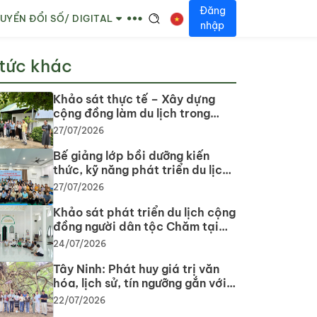
Đăng
UYỂN ĐỔI SỐ/ DIGITAL
nhập
 tức khác
Khảo sát thực tế – Xây dựng
cộng đồng làm du lịch trong
phát triển du lịch cộng đồng tại
27/07/2026
tỉnh Tây Ninh
Bế giảng lớp bồi dưỡng kiến
thức, kỹ năng phát triển du lịch
cộng đồng: Gắn lý thuyết với
27/07/2026
thực tiễn, lan tỏa tư duy, phát
triển du lịch bền vững
Khảo sát phát triển du lịch cộng
đồng người dân tộc Chăm tại
tỉnh Tây Ninh năm 2026
24/07/2026
Tây Ninh: Phát huy giá trị văn
hóa, lịch sử, tín ngưỡng gắn với
phát triển du lịch
22/07/2026