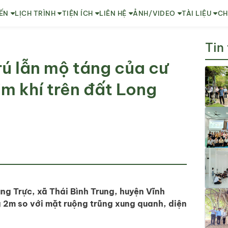
ẾN
LỊCH TRÌNH
TIỆN ÍCH
LIÊN HỆ
ẢNH/VIDEO
TÀI LIỆU
CH
Tin
rú lẫn mộ táng của cư
im khí trên đất Long
ng Trực, xã Thái Bình Trung, huyện Vĩnh
 2m so với mặt ruộng trũng xung quanh, diện