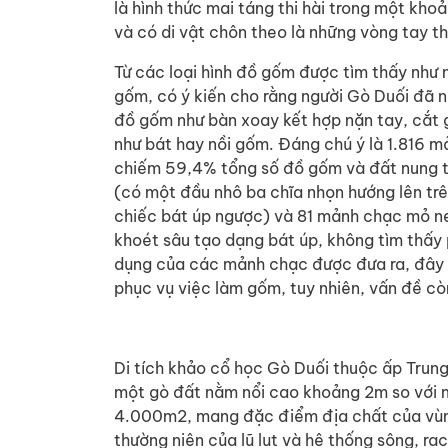
là hình thức mai táng thi hài trong một kho
và có di vật chôn theo là những vòng tay thủ
Từ các loại hình đồ gốm được tìm thấy như n
gốm, có ý kiến cho rằng người Gò Duối đã 
đồ gốm như bàn xoay kết hợp nặn tay, cắt 
như bát hay nồi gốm. Đáng chú ý là 1.816 
chiếm 59,4% tổng số đồ gốm và đất nung th
(có một đầu nhô ba chĩa nhọn hướng lên trên
chiếc bát úp ngược) và 81 mảnh chạc mỏ ne
khoét sâu tạo dạng bát úp, không tìm thấy 
dụng của các mảnh chạc được đưa ra, đây 
phục vụ việc làm gốm, tuy nhiên, vấn đề c
Di tích khảo cổ học Gò Duối thuộc ấp Trung 
một gò đất nằm nổi cao khoảng 2m so với m
4.000m2, mang đặc điểm địa chất của vùng
thường niên của lũ lụt và hệ thống sông, rạ