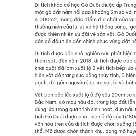
Di tích khảo cổ học Gò Duối thuộc ấp Trung 
một gò đất nằm nổi cao khoảng 2m so với m
4.000m2, mang đặc điểm địa chất của vùng
thường niên của lũ lụt và hệ thống sông, rạ
được thiên nhiên ưu đãi về sản vật, Gò Duối
dân cổ đầu tiên đến chinh phục vùng đất n
Di tích được các nhà nghiên cứu phát hiện t
thám sát, đến năm 2013, di tích được các c
khai quật đã làm xuất lộ 2 vết tích bếp lửa 
hiện vật đồ trang sức bằng thủy tinh, 5 h
gạch, đồ gốm nguyên (dọi xe sợi, bi và bá
Vết tích bếp lửa xuất lộ ở độ sâu 20cm so v
Bắc Nam, có màu nâu đỏ, trong lớp đất lẫ
dùng lửa trong quá trình sinh hoạt, đun nấu
tích Gò Duối được phát hiện ở độ sâu từ 80
văn hóa trên của di tích được chôn xuống t
thổ. Mộ được chôn thành khu, dạng mộ huyệ