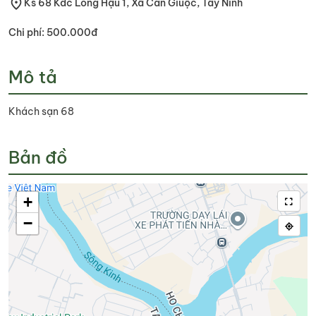
Ks 68 Kdc Long Hậu 1, Xã Cần Giuộc, Tây Ninh
Chi phí: 500.000đ
Mô tả
Khách sạn 68
Bản đồ
+
−