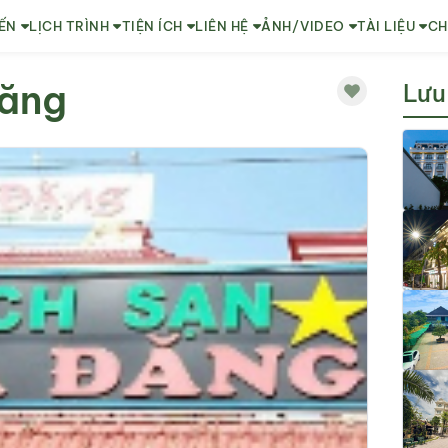
ẾN
LỊCH TRÌNH
TIỆN ÍCH
LIÊN HỆ
ẢNH/VIDEO
TÀI LIỆU
CH
Đăng
Lưu