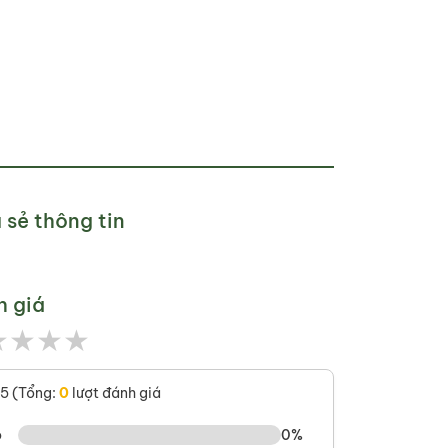
 sẻ thông tin
h giá
★
★
★
★
/5 (Tổng:
0
lượt đánh giá
o
0%