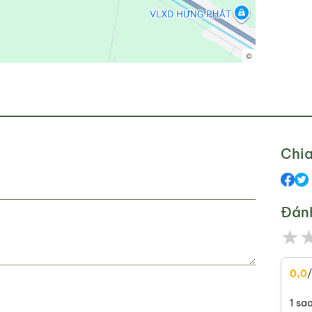
©
Chia
Đán
★
0,0
1 sa