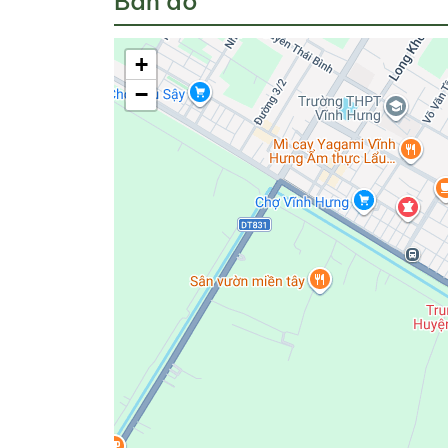
Bản đồ
+
−