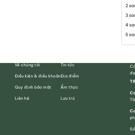
2 sa
3 sa
4 sa
5 sa
Về chúng tôi
Tin tức
Có
đẹ
Điều kiện & điều khoản
Địa điểm
TR
Quy định bảo mật
Ẩm thực
Cơ
Liên hệ
Lưu trú
Tâ
Cơ
ph
Số