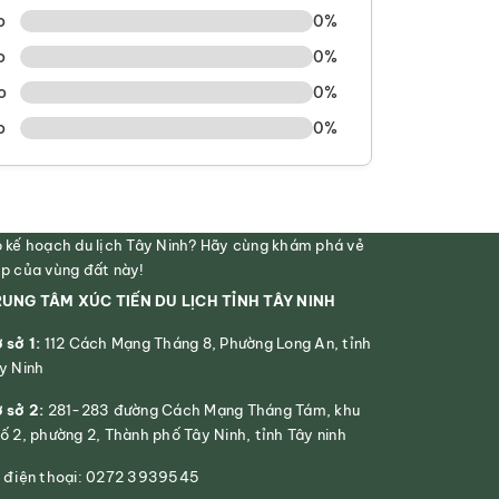
o
0%
o
0%
o
0%
o
0%
 kế hoạch du lịch Tây Ninh? Hãy cùng khám phá vẻ
p của vùng đất này!
UNG TÂM XÚC TIẾN DU LỊCH TỈNH TÂY NINH
 sở 1:
112 Cách Mạng Tháng 8, Phường Long An, tỉnh
y Ninh
 sở 2:
281-283 đường Cách Mạng Tháng Tám, khu
ố 2, phường 2, Thành phố Tây Ninh, tỉnh Tây ninh
 điện thoại: 0272 3939545