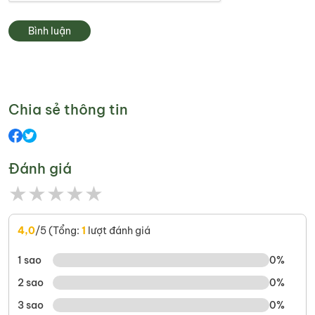
Bình luận
Chia sẻ thông tin
Đánh giá
★
★
★
★
★
4,0
/5 (Tổng:
1
lượt đánh giá
1 sao
0%
2 sao
0%
3 sao
0%