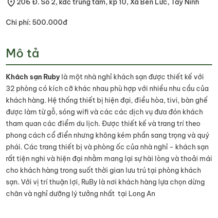
206 Đ. Số 2, kdc trung tâm, kp 10, Xã Bến Lức, Tây Ninh
Chi phí: 500.000đ
Mô tả
Khách sạn Ruby
là một nhà nghỉ khách sạn được thiết kế với
32 phòng có kích cỡ khác nhau phù hợp với nhiều nhu cầu của
khách hàng. Hệ thống thiết bị hiện đại, điều hòa, tivi, bàn ghế
được làm từ gỗ, sóng wifi và các các dịch vụ đưa đón khách
tham quan các điểm du lịch. Được thiết kế và trang trí theo
phong cách cổ điển nhưng không kém phần sang trọng và quý
phái. Các trang thiết bị và phòng ốc của nhà nghỉ - khách sạn
rất tiện nghi và hiện đại nhằm mang lại sự hài lòng và thoải mái
cho khách hàng trong suốt thời gian lưu trú tại phòng khách
sạn. Với vị trí thuận lợi, RuBy là nơi khách hàng lựa chọn dừng
chân và nghỉ dưỡng lý tưởng nhất tại Long An