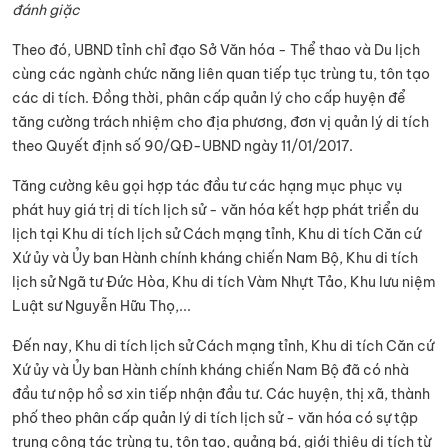
đánh giặc
Theo đó, UBND tỉnh chỉ đạo Sở Văn hóa - Thể thao và Du lịch
cùng các ngành chức năng liên quan tiếp tục trùng tu, tôn tạo
các di tích. Đồng thời, phân cấp quản lý cho cấp huyện để
tăng cường trách nhiệm cho địa phương, đơn vị quản lý di tích
theo Quyết định số 90/QĐ-UBND ngày 11/01/2017.
Tăng cường kêu gọi hợp tác đầu tư các hạng mục phục vụ
phát huy giá trị di tích lịch sử - văn hóa kết hợp phát triển du
lịch tại Khu di tích lịch sử Cách mạng tỉnh, Khu di tích Căn cứ
Xứ ủy và Ủy ban Hành chính kháng chiến Nam Bộ, Khu di tích
lịch sử Ngã tư Đức Hòa, Khu di tích Vàm Nhựt Tảo, Khu lưu niệm
Luật sư Nguyễn Hữu Thọ,...
Đến nay, Khu di tích lịch sử Cách mạng tỉnh, Khu di tích Căn cứ
Xứ ủy và Ủy ban Hành chính kháng chiến Nam Bộ đã có nhà
đầu tư nộp hồ sơ xin tiếp nhận đầu tư. Các huyện, thị xã, thành
phố theo phân cấp quản lý di tích lịch sử - văn hóa có sự tập
trung công tác trùng tu, tôn tạo, quảng bá, giới thiệu di tích từ