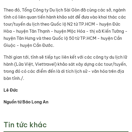
Theo đó, Tổng Công ty Du lịch Sài Gòn đã cùng các sở, ngành
tỉnh có liên quan tiến hành khảo sát để đưa vào khai thác các
tour/tuyến du lịch theo Quốc lộ N2 từ TP.HCM - huyện Đức
Hòa - huyện Tân Thạnh - huyện Mộc Hóa - thị xã Kiến Tường -
huyện Tân Hưng và theo Quốc lộ 50 từ TP.HCM - huyện Cần
Giuộc - huyện Cần Đước.
Thời gian tới, tỉnh sẽ tiếp tục liên kết với các công ty du lịch lữ
hành (Lửa Việt, Viettravel) khảo sát xây dựng các tour/tuyến,
trong đó có các điểm đến là di tích lịch sử - văn hóa trên địa
bàn tỉnh./.
Lê
Đức
Nguồn từ Báo Long An
Tin tức khác