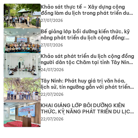
Khảo sát thực tế – Xây dựng cộng
đồng làm du lịch trong phát triển du
lịch cộng đồng tại tỉnh Tây Ninh
27/07/2026
Bế giảng lớp bồi dưỡng kiến thức, kỹ
năng phát triển du lịch cộng đồng:
Gắn lý thuyết với thực tiễn, lan tỏa tư
27/07/2026
duy, phát triển du lịch bền vững
Khảo sát phát triển du lịch cộng đồng
người dân tộc Chăm tại tỉnh Tây Ninh
năm 2026
24/07/2026
Tây Ninh: Phát huy giá trị văn hóa,
lịch sử, tín ngưỡng gắn với phát triển
du lịch
22/07/2026
KHAI GIẢNG LỚP BỒI DƯỠNG KIẾN
THỨC, KỸ NĂNG PHÁT TRIỂN DU LỊCH
CỘNG ĐỒNG Nâng cao năng lực
22/07/2026
nguồn nhân lực, phát huy tiềm năng
du lịch địa phương