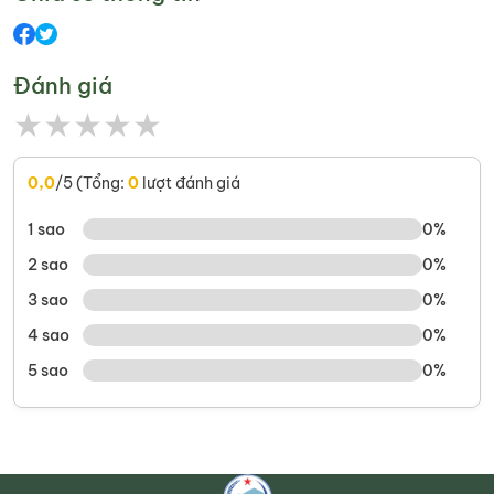
Đánh giá
★
★
★
★
★
0,0
/5 (Tổng:
0
lượt đánh giá
1 sao
0%
2 sao
0%
3 sao
0%
4 sao
0%
5 sao
0%