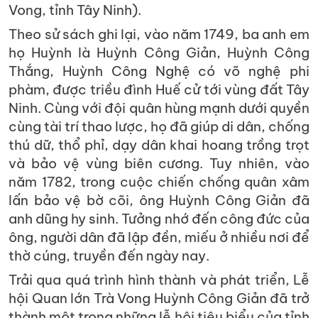
Vong, tỉnh Tây Ninh).
Theo sử sách ghi lại, vào năm 1749, ba anh em
họ Huỳnh là Huỳnh Công Giản, Huỳnh Công
Thắng, Huỳnh Công Nghệ có võ nghệ phi
phàm, được triều đình Huế cử tới vùng đất Tây
Ninh. Cùng với đội quân hùng mạnh dưới quyền
cùng tài trí thao lược, họ đã giúp di dân, chống
thú dữ, thổ phỉ, dạy dân khai hoang trồng trọt
và bảo vệ vùng biên cương. Tuy nhiên, vào
năm 1782, trong cuộc chiến chống quân xâm
lấn bảo vệ bờ cõi, ông Huỳnh Công Giản đã
anh dũng hy sinh. Tưởng nhớ đến công đức của
ông, người dân đã lập đền, miếu ở nhiều nơi để
thờ cúng, truyền đến ngày nay.
Trải qua quá trình hình thành và phát triển, Lễ
hội Quan lớn Trà Vong Huỳnh Công Giản đã trở
thành một trong những lễ hội tiêu biểu của tỉnh