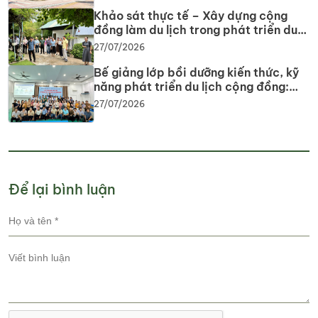
Khảo sát thực tế – Xây dựng cộng
đồng làm du lịch trong phát triển du
lịch cộng đồng tại tỉnh Tây Ninh
27/07/2026
Bế giảng lớp bồi dưỡng kiến thức, kỹ
năng phát triển du lịch cộng đồng:
Gắn lý thuyết với thực tiễn, lan tỏa tư
27/07/2026
duy, phát triển du lịch bền vững
Để lại bình luận