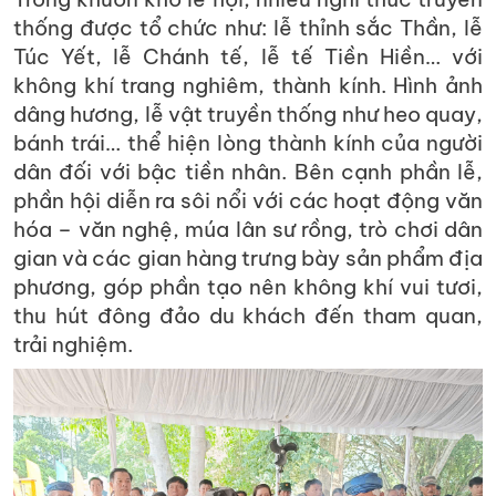
thống được tổ chức như: lễ thỉnh sắc Thần, lễ
Túc Yết, lễ Chánh tế, lễ tế Tiền Hiền… với
không khí trang nghiêm, thành kính. Hình ảnh
dâng hương, lễ vật truyền thống như heo quay,
bánh trái… thể hiện lòng thành kính của người
dân đối với bậc tiền nhân. Bên cạnh phần lễ,
phần hội diễn ra sôi nổi với các hoạt động văn
hóa – văn nghệ, múa lân sư rồng, trò chơi dân
gian và các gian hàng trưng bày sản phẩm địa
phương, góp phần tạo nên không khí vui tươi,
thu hút đông đảo du khách đến tham quan,
trải nghiệm.