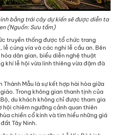
ình bằng trái cây dự kiến sẽ được diễn ta
Đen (Nguồn: Sưu tầm)
hức truyền thống được tổ chức trang
 lễ cúng vía và các nghi lễ cầu an. Bên
hóa dân gian, biểu diễn nghệ thuật
 khí lễ hội vừa linh thiêng vừa đậm đà
n Thánh Mẫu là sự kết hợp hài hòa giữa
giáo. Trong không gian thanh tịnh của
 Bộ, du khách không chỉ được tham gia
ơ hội chiêm ngưỡng cảnh quan thiên
chùa chiền cổ kính và tìm hiểu những giá
 đất Tây Ninh.