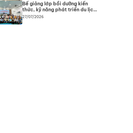
Bế giảng lớp bồi dưỡng kiến
thức, kỹ năng phát triển du lịch
cộng đồng: Gắn lý thuyết với
27/07/2026
thực tiễn, lan tỏa tư duy, phát
triển du lịch bền vững