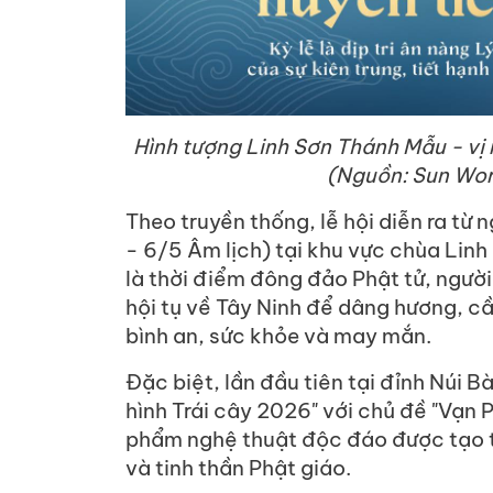
Hình tượng Linh Sơn Thánh Mẫu - vị
(Nguồn: Sun Wor
Theo truyền thống, lễ hội diễn ra t
- 6/5 Âm lịch) tại khu vực chùa Linh
là thời điểm đông đảo Phật tử, ngườ
hội tụ về Tây Ninh để dâng hương, c
bình an, sức khỏe và may mắn.
Đặc biệt, lần đầu tiên tại đỉnh Núi B
hình Trái cây 2026" với chủ đề "Vạn 
phẩm nghệ thuật độc đáo được tạo tá
và tinh thần Phật giáo.