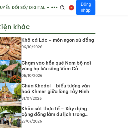
Đăng
UYỂN ĐỔI SỐ/ DIGITAL
nhập
kiện khác
Khô cá Lóc – món ngon xứ đồng
06/10/2026
Chạm vào hồn quê Nam bộ nơi
vùng hạ lưu sông Vàm Cỏ
06/10/2026
Chùa Khedol – biểu tượng văn
hoá Khmer giữa lòng Tây Ninh
31/07/2026
Khảo sát thực tế – Xây dựng
cộng đồng làm du lịch trong
phát triển du lịch cộng đồng tại
27/07/2026
tỉnh Tây Ninh