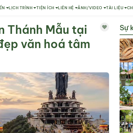
ẾN
LỊCH TRÌNH
TIỆN ÍCH
LIÊN HỆ
ẢNH/VIDEO
TÀI LIỆU
CH
n Thánh Mẫu tại
Sự 
 đẹp văn hoá tâm