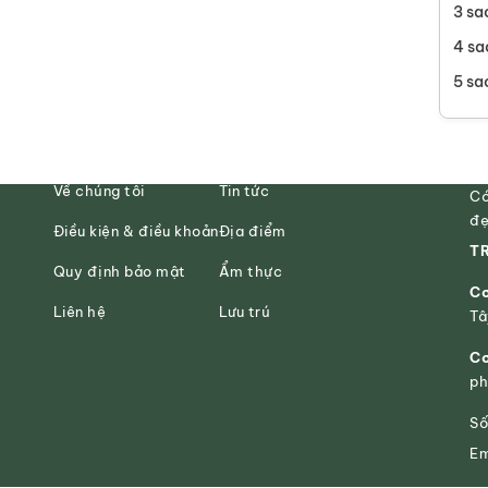
3 sa
4 sa
5 sa
Về chúng tôi
Tin tức
Có
đẹ
Điều kiện & điều khoản
Địa điểm
TR
Quy định bảo mật
Ẩm thực
Cơ
Liên hệ
Lưu trú
Tâ
Cơ
ph
Số
Em