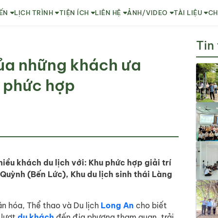
ẾN
LỊCH TRÌNH
TIỆN ÍCH
LIÊN HỆ
ẢNH/VIDEO
TÀI LIỆU
CH
Tin
ủa những khách ưa
ái phức hợp
ều khách du lịch với: Khu phức hợp giải trí
uỳnh (Bến Lức), Khu du lịch sinh thái Làng
 hóa, Thể thao và Du lịch
Long An
cho biết
 lượt
du khách
đến địa phương tham quan, trải