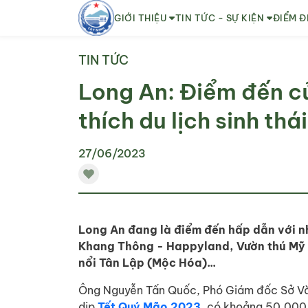
GIỚI THIỆU
TIN TỨC - SỰ KIỆN
ĐIỂM Đ
TIN TỨC
Long An: Điểm đến c
thích du lịch sinh th
27/06/2023
Long An đang là điểm đến hấp dẫn với nhi
Khang Thông - Happyland, Vườn thú Mỹ Q
nổi Tân Lập (Mộc Hóa)...
Ông Nguyễn Tấn Quốc, Phó Giám đốc Sở Văn
dịp
Tết Quý Mão 2023
, có khoảng 50.000