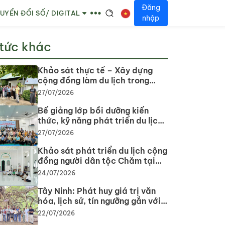
Đăng
UYỂN ĐỔI SỐ/ DIGITAL
nhập
 tức khác
Khảo sát thực tế – Xây dựng
cộng đồng làm du lịch trong
phát triển du lịch cộng đồng tại
27/07/2026
tỉnh Tây Ninh
Bế giảng lớp bồi dưỡng kiến
thức, kỹ năng phát triển du lịch
cộng đồng: Gắn lý thuyết với
27/07/2026
thực tiễn, lan tỏa tư duy, phát
triển du lịch bền vững
Khảo sát phát triển du lịch cộng
đồng người dân tộc Chăm tại
tỉnh Tây Ninh năm 2026
24/07/2026
Tây Ninh: Phát huy giá trị văn
hóa, lịch sử, tín ngưỡng gắn với
phát triển du lịch
22/07/2026