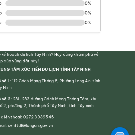
o
0%
o
0%
o
0%
 kế hoạch du lịch Tây Ninh? Hãy cùng khám phá vẻ
p của vùng đất này!
UNG TÂM XÚC TIẾN DU LỊCH TỈNH TÂY NINH
 sở 1:
112 Cách Mạng Tháng 8, Phường Long An, tỉnh
y Ninh
 sở 2:
281-283 đường Cách Mạng Tháng Tám, khu
ố 2, phường 2, Thành phố Tây Ninh, tỉnh Tây ninh
 điện thoại: 0272 3939545
ail: svhttdl@longan.gov.vn