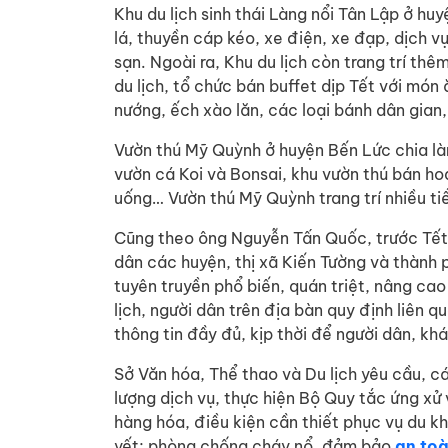
Khu du lịch sinh thái Làng nổi Tân Lập ở 
lá, thuyền cáp kéo, xe điện, xe đạp, dịch 
sạn. Ngoài ra, Khu du lịch còn trang trí t
du lịch, tổ chức bán buffet dịp Tết với món
nướng, ếch xào lăn, các loại bánh dân gian, 
Vườn thú Mỹ Quỳnh ở huyện Bến Lức chia là
vườn cá Koi và Bonsai, khu vườn thú bán ho
uống… Vườn thú Mỹ Quỳnh trang trí nhiều t
Cũng theo ông Nguyễn Tấn Quốc, trước Tết,
dân các huyện, thị xã Kiến Tường và thành
tuyên truyền phổ biến, quán triệt, nâng ca
lịch, người dân trên địa bàn quy định liên 
thông tin đầy đủ, kịp thời để người dân, khá
Sở Văn hóa, Thể thao và Du lịch yêu cầu, cá
lượng dịch vụ, thực hiện Bộ Quy tắc ứng xử 
hàng hóa, điều kiện cần thiết phục vụ du k
yết; phòng chống cháy nổ, đảm bảo
an toà