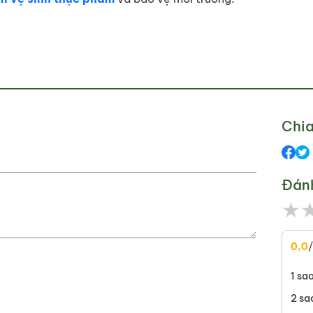
Chia
Đán
★
0,0
1 sa
2 sa