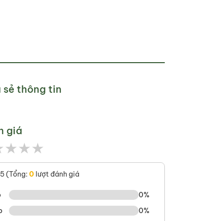
 sẻ thông tin
h giá
★
★
★
★
/5 (Tổng:
0
lượt đánh giá
o
0%
o
0%