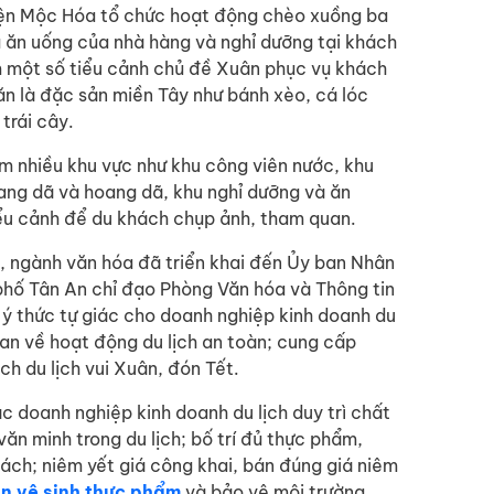
huyện Mộc Hóa tổ chức hoạt động chèo xuồng ba
vụ ăn uống của nhà hàng và nghỉ dưỡng tại khách
hêm một số tiểu cảnh chủ đề Xuân phục vụ khách
 ăn là đặc sản miền Tây như bánh xèo, cá lóc
trái cây.
m nhiều khu vực như khu công viên nước, khu
ang dã và hoang dã, khu nghỉ dưỡng và ăn
iểu cảnh để du khách chụp ảnh, tham quan.
 ngành văn hóa đã triển khai đến Ủy ban Nhân
 phố Tân An chỉ đạo Phòng Văn hóa và Thông tin
o ý thức tự giác cho doanh nghiệp kinh doanh du
quan về hoạt động du lịch an toàn; cung cấp
ch du lịch vui Xuân, đón Tết.
c doanh nghiệp kinh doanh du lịch duy trì chất
văn minh trong du lịch; bố trí đủ thực phẩm,
hách; niêm yết giá công khai, bán đúng giá niêm
n vệ sinh thực phẩm
và bảo vệ môi trường.