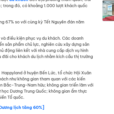
; trong đó, có khoảng 1.000 lượt khách quốc
tăng 67% so với cùng kỳ Tết Nguyên đán năm
ng và điều kiện phục vụ du khách. Các doanh
riển sản phẩm chủ lực, nghiên cứu xây dựng sản
ủ động liên kết với nhà cung cấp dịch vụ hình
ưu đãi cho khách du lịch nhằm kích cầu thị trường
 - Happyland ở huyện Bến Lức, tổ chức Hội Xuân
ách như không gian tham quan với các kiến
ền Bắc-Trung-Nam hữu; không gian triển lãm với
ử học Dương Trung Quốc; không gian ẩm thực
iền Tổ quốc.
 Dương lịch tăng 60%]