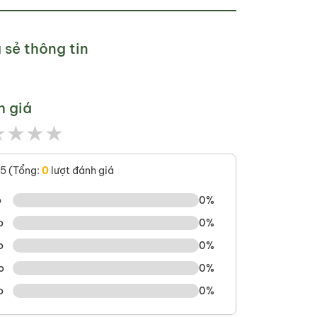
 sẻ thông tin
h giá
★
★
★
★
/5 (Tổng:
0
lượt đánh giá
o
0%
o
0%
o
0%
o
0%
o
0%