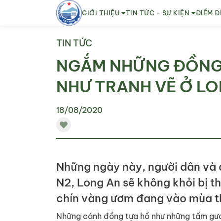
GIỚI THIỆU
TIN TỨC - SỰ KIỆN
ĐIỂM Đ
TIN TỨC
NGẮM NHỮNG ĐỒNG 
NHƯ TRANH VẼ Ở L
18/08/2020
Những ngày này, người dân và d
N2, Long An sẽ không khỏi bị t
chín vàng ươm đang vào mùa t
Những cánh đồng tựa hồ như những tấm gươ