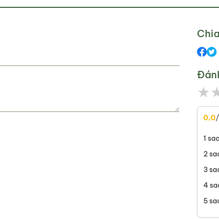
Chia
Đán
★
0,0
1 sa
2 sa
3 sa
4 sa
5 sa