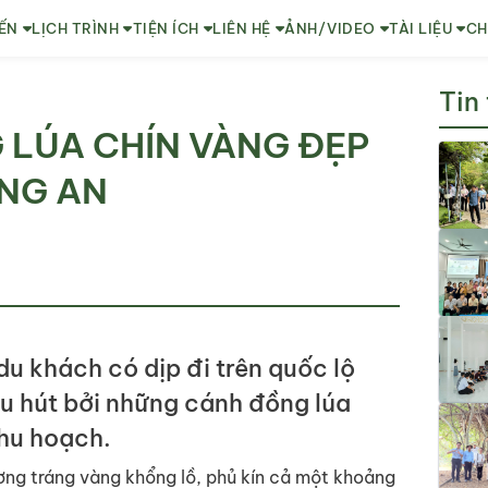
ẾN
LỊCH TRÌNH
TIỆN ÍCH
LIÊN HỆ
ẢNH/VIDEO
TÀI LIỆU
CH
Tin
LÚA CHÍN VÀNG ĐẸP
ONG AN
u khách có dịp đi trên quốc lộ
hu hút bởi những cánh đồng lúa
hu hoạch.
ng tráng vàng khổng lồ, phủ kín cả một khoảng