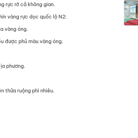
g rực rỡ cả không gian.
ín vàng rực dọc quốc lộ N2:
úa vàng óng.
ều được phủ màu vàng óng.
địa phương.
n thửa ruộng phì nhiêu.