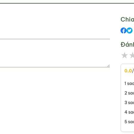
Chia
Đán
★
0,0
1 sa
2 sa
3 sa
4 sa
5 sa