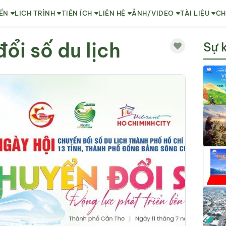
ẾN
LỊCH TRÌNH
TIỆN ÍCH
LIÊN HỆ
ẢNH/VIDEO
TÀI LIỆU
CH
ổi số du lịch
Sự 