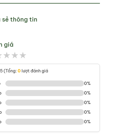
 sẻ thông tin
h giá
★
★
★
★
/5 (Tổng:
0
lượt đánh giá
o
0%
o
0%
o
0%
o
0%
o
0%