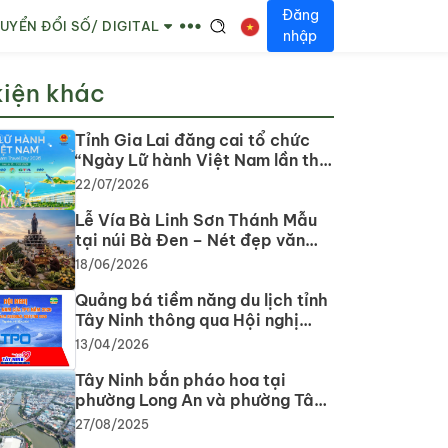
Đăng
UYỂN ĐỔI SỐ/ DIGITAL
nhập
kiện khác
Tỉnh Gia Lai đăng cai tổ chức
“Ngày Lữ hành Việt Nam lần thứ
II năm 2026”
22/07/2026
Lễ Vía Bà Linh Sơn Thánh Mẫu
tại núi Bà Đen – Nét đẹp văn
hoá tâm linh của Nam Bộ
18/06/2026
Quảng bá tiềm năng du lịch tỉnh
Tây Ninh thông qua Hội nghị
vùng Việt Nam của TPO năm
13/04/2026
2026
Tây Ninh bắn pháo hoa tại
phường Long An và phường Tân
Ninh vào tối 2-9
27/08/2025