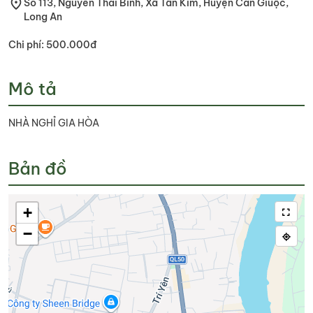
Số 113, Nguyễn Thái Bình, Xã Tân Kim, Huyện Cần Giuộc,
Long An
Chi phí: 500.000đ
Mô tả
NHÀ NGHỈ GIA HÒA
Bản đồ
+
−