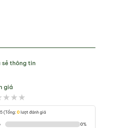
 sẻ thông tin
h giá
★
★
★
★
/5 (Tổng:
0
lượt đánh giá
o
0%