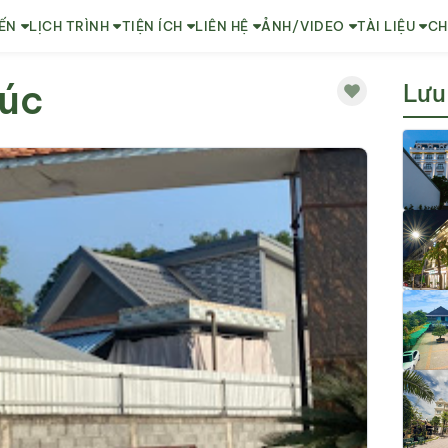
ẾN
LỊCH TRÌNH
TIỆN ÍCH
LIÊN HỆ
ẢNH/VIDEO
TÀI LIỆU
CH
húc
Lưu