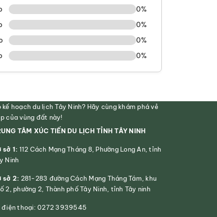
o
0%
o
0%
o
0%
o
0%
 kế hoạch du lịch Tây Ninh? Hãy cùng khám phá vẻ
p của vùng đất này!
UNG TÂM XÚC TIẾN DU LỊCH TỈNH TÂY NINH
 sở 1:
112 Cách Mạng Tháng 8, Phường Long An, tỉnh
y Ninh
 sở 2:
281-283 đường Cách Mạng Tháng Tám, khu
ố 2, phường 2, Thành phố Tây Ninh, tỉnh Tây ninh
 điện thoại: 0272 3939545