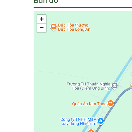
Bản đồ
+
−