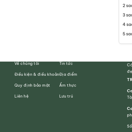
2 sa
3 sa
4 sa
5 sa
Về chúng tôi
Tin tức
Có
đẹ
Điều kiện & điều khoản
Địa điểm
TR
Quy định bảo mật
Ẩm thực
Cơ
Liên hệ
Lưu trú
Tâ
Cơ
ph
Số