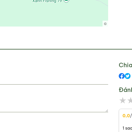
©
Chia
Đán
★
0,0
1 sa