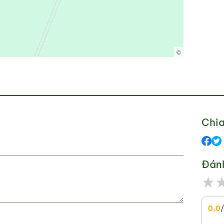
©
Chia
Đán
★
0,0