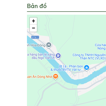
Bản đồ
+
−