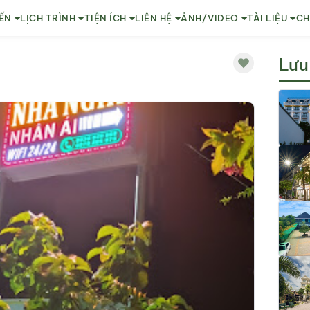
ẾN
LỊCH TRÌNH
TIỆN ÍCH
LIÊN HỆ
ẢNH/VIDEO
TÀI LIỆU
CH
Lưu