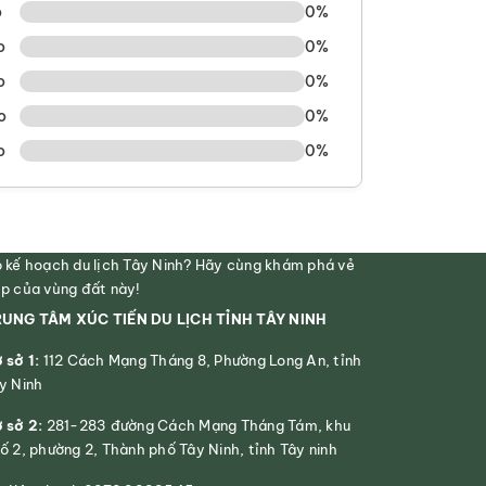
o
0%
o
0%
o
0%
o
0%
o
0%
 kế hoạch du lịch Tây Ninh? Hãy cùng khám phá vẻ
p của vùng đất này!
UNG TÂM XÚC TIẾN DU LỊCH TỈNH TÂY NINH
 sở 1:
112 Cách Mạng Tháng 8, Phường Long An, tỉnh
y Ninh
 sở 2:
281-283 đường Cách Mạng Tháng Tám, khu
ố 2, phường 2, Thành phố Tây Ninh, tỉnh Tây ninh