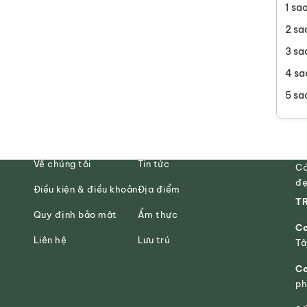
1 sa
2 sa
3 sa
4 sa
5 sa
Về chúng tôi
Tin tức
Có
đẹ
Điều kiện & điều khoản
Địa điểm
TR
Quy định bảo mật
Ẩm thực
Cơ
Liên hệ
Lưu trú
Tâ
Cơ
ph