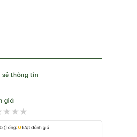
 sẻ thông tin
h giá
★
★
★
★
/5 (Tổng:
0
lượt đánh giá