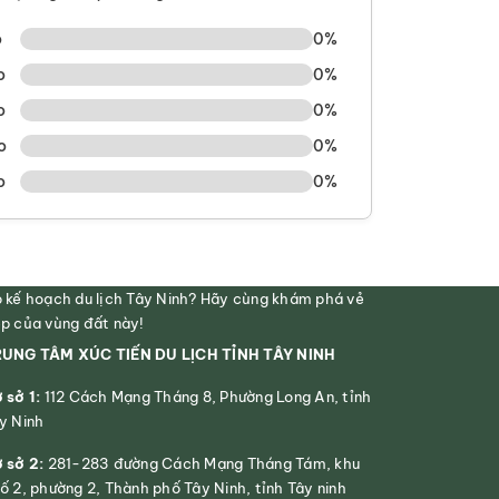
o
0%
o
0%
o
0%
o
0%
o
0%
 kế hoạch du lịch Tây Ninh? Hãy cùng khám phá vẻ
p của vùng đất này!
UNG TÂM XÚC TIẾN DU LỊCH TỈNH TÂY NINH
 sở 1:
112 Cách Mạng Tháng 8, Phường Long An, tỉnh
y Ninh
 sở 2:
281-283 đường Cách Mạng Tháng Tám, khu
ố 2, phường 2, Thành phố Tây Ninh, tỉnh Tây ninh