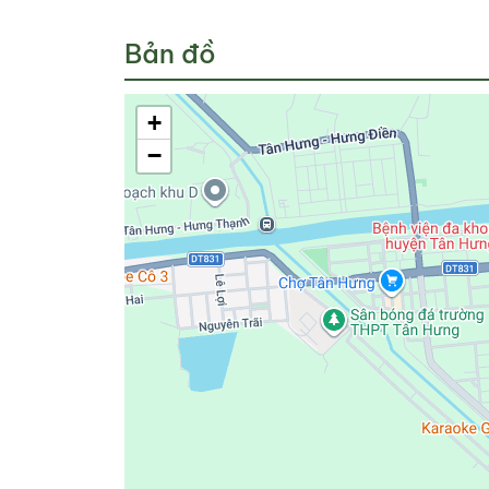
Bản đồ
+
−