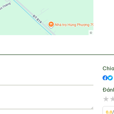
©
Chia
Đán
★
0,0