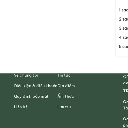
1 sa
2 sa
3 sa
4 sa
5 sa
Về chúng tôi
Tin tức
Có
đẹ
Điều kiện & điều khoản
Địa điểm
TR
Quy định bảo mật
Ẩm thực
Cơ
Liên hệ
Lưu trú
Tâ
Cơ
ph