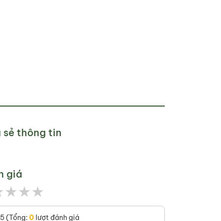
 sẻ thông tin
h giá
★
★
★
★
/5 (Tổng:
0
lượt đánh giá