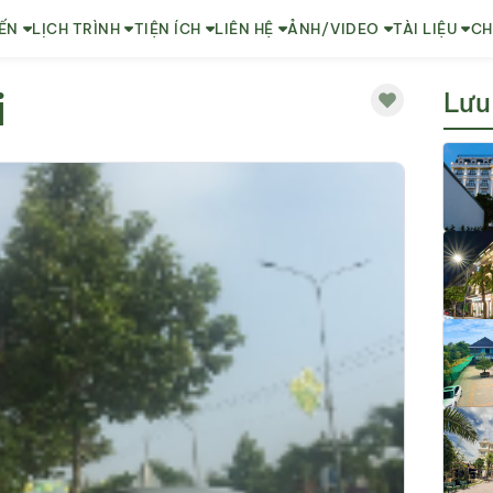
ẾN
LỊCH TRÌNH
TIỆN ÍCH
LIÊN HỆ
ẢNH/VIDEO
TÀI LIỆU
CH
i
Lưu