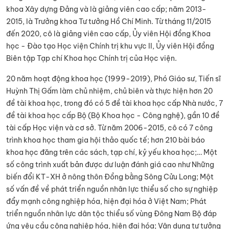
khoa Xây dựng Đảng và là giảng viên cao cấp; năm 2013-
2015, là Trưởng khoa Tư tưởng Hồ Chí Minh. Từ tháng 11/2015
đến 2020, cô là giảng viên cao cấp, Ủy viên Hội đồng Khoa
học - Đào tạo Học viện Chính trị khu vực II, Ủy viên Hội đồng
Biên tập Tạp chí Khoa học Chính trị của Học viện.
20 năm hoạt động khoa học (1999-2019), Phó Giáo sư, Tiến sĩ
Huỳnh Thị Gấm làm chủ nhiệm, chủ biên và thực hiện hơn 20
đề tài khoa học, trong đó có 5 đề tài khoa học cấp Nhà nước, 7
đề tài khoa học cấp Bộ (Bộ Khoa học - Công nghệ), gần 10 đề
tài cấp Học viện và cơ sở. Từ năm 2006-2015, cô có 7 công
trình khoa học tham gia hội thảo quốc tế; hơn 210 bài báo
khoa học đăng trên các sách, tạp chí, kỷ yếu khoa học;… Một
số công trình xuất bản được dư luận đánh giá cao như Những
biến đổi KT-XH ở nông thôn Đồng bằng Sông Cửu Long; Một
số vấn đề về phát triển nguồn nhân lực thiểu số cho sự nghiệp
đẩy mạnh công nghiệp hóa, hiện đại hóa ở Việt Nam; Phát
triển nguồn nhân lực dân tộc thiểu số vùng Đông Nam Bộ đáp
ứng yêu cầu công nghiệp hóa, hiện đại hóa; Vận dụng tư tưởng