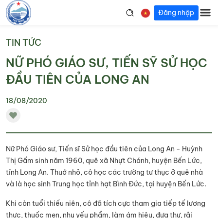
Đăng nhập
TIN TỨC
NỮ PHÓ GIÁO SƯ, TIẾN SỸ SỬ HỌC
ĐẦU TIÊN CỦA LONG AN
18/08/2020
Nữ Phó Giáo sư, Tiến sĩ Sử học đầu tiên của Long An - Huỳnh
Thị Gấm sinh năm 1960, quê xã Nhựt Chánh, huyện Bến Lức,
tỉnh Long An. Thuở nhỏ, cô học các trường tư thục ở quê nhà
và là học sinh Trung học tỉnh hạt Bình Đức, tại huyện Bến Lức.
Khi còn tuổi thiếu niên, cô đã tích cực tham gia tiếp tế lương
thực, thuốc men, nhu yếu phẩm, làm ám hiệu, đưa thư, rải