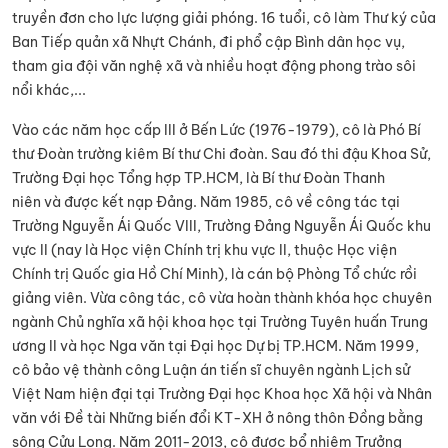
truyền đơn cho lực lượng giải phóng. 16 tuổi, cô làm Thư ký của
Ban Tiếp quản xã Nhựt Chánh, đi phổ cập Bình dân học vụ,
tham gia đội văn nghệ xã và nhiều hoạt động phong trào sôi
nổi khác,...
Vào các năm học cấp III ở Bến Lức (1976-1979), cô là Phó Bí
thư Đoàn trường kiêm Bí thư Chi đoàn. Sau đó thi đậu Khoa Sử,
Trường Đại học Tổng hợp TP.HCM, là Bí thư Đoàn Thanh
niên và được kết nạp Đảng. Năm 1985, cô về công tác tại
Trường Nguyễn Ái Quốc VIII, Trường Đảng Nguyễn Ái Quốc khu
vực II (nay là Học viện Chính trị khu vực II, thuộc Học viện
Chính trị Quốc gia Hồ Chí Minh), là cán bộ Phòng Tổ chức rồi
giảng viên. Vừa công tác, cô vừa hoàn thành khóa học chuyên
ngành Chủ nghĩa xã hội khoa học tại Trường Tuyên huấn Trung
ương II và học Nga văn tại Đại học Dự bị TP.HCM. Năm 1999,
cô bảo vệ thành công Luận án tiến sĩ chuyên ngành Lịch sử
Việt Nam hiện đại tại Trường Đại học Khoa học Xã hội và Nhân
văn với Đề tài Những biến đổi KT-XH ở nông thôn Đồng bằng
sông Cửu Long. Năm 2011-2013, cô được bổ nhiệm Trưởng