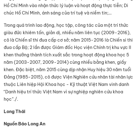
Hồ Chí Minh vào nhận thức lý luận và hoạt động thực tiễn; Di
chúc Hồ Chí Minh, ánh sáng của trí tuệ và niềm tin;…
Trong quá trình lao động, học tập, công tác của một trí thức
giàu đức khiêm tốn, giản dị, nhiều năm liên tục (2009-2016),
cô là Chiến sĩ thi đua cấp cơ sở; năm 2015-2016 là Chiến si thi
đua cấp Bộ; 2 lần được Giám đốc Học viện Chính trị khu vực II
khen thưởng thành tích xuất sắc trong hoạt động khoa học 5
năm (2003-2007, 2009-2014) cùng nhiều bằng khen, giấy
khen. Đặc biệt, năm 2015 cùng dịp nhận Huy hiệu 30 năm tuổi
Đảng (1985-2015), cô được Viện Nghiên cứu nhân tài nhân lực
thuộc Liên hiệp Hội Khoa học - Kỹ thuật Việt Nam vinh danh
“Danh hiệu trí thức Việt Nam vì sự nghiệp nghiên cứu khoa
học”./.
Long Thái
Nguồn Báo Long An