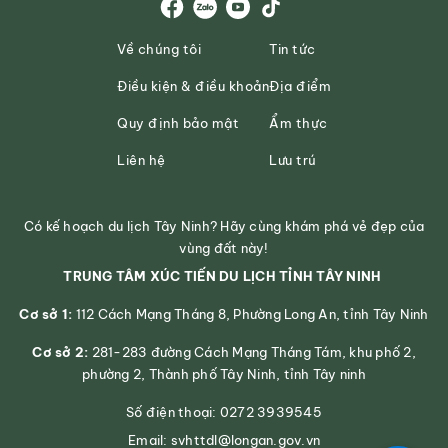
Về chúng tôi
Tin tức
Điều kiện & điều khoản
Địa điểm
Quy định bảo mật
Ẩm thực
Liên hệ
Lưu trú
Có kế hoạch du lịch Tây Ninh? Hãy cùng khám phá vẻ đẹp của
vùng đất này!
TRUNG TÂM XÚC TIẾN DU LỊCH TỈNH TÂY NINH
Cơ sở 1:
112 Cách Mạng Tháng 8, Phường Long An, tỉnh Tây Ninh
Cơ sở 2:
281-283 đường Cách Mạng Tháng Tám, khu phố 2,
phường 2, Thành phố Tây Ninh, tỉnh Tây ninh
Số điện thoại: 0272 3939545
Email: svhttdl@longan.gov.vn