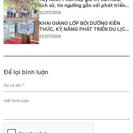
lịch sử, tín ngưỡng gắn với phát triển
du lịch
22/07/2026
KHAI GIẢNG LỚP BỒI DƯỠNG KIẾN
THỨC, KỸ NĂNG PHÁT TRIỂN DU LỊCH
CỘNG ĐỒNG Nâng cao năng lực
22/07/2026
nguồn nhân lực, phát huy tiềm năng
du lịch địa phương
Để lại bình luận