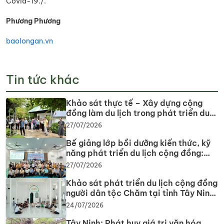
Covid-19./.
Phương Phương
baolongan.vn
Tin tức khác
Khảo sát thực tế – Xây dựng cộng
đồng làm du lịch trong phát triển du
lịch cộng đồng tại tỉnh Tây Ninh
27/07/2026
Bế giảng lớp bồi dưỡng kiến thức, kỹ
năng phát triển du lịch cộng đồng:
Gắn lý thuyết với thực tiễn, lan tỏa tư
27/07/2026
duy, phát triển du lịch bền vững
Khảo sát phát triển du lịch cộng đồng
người dân tộc Chăm tại tỉnh Tây Ninh
năm 2026
24/07/2026
Tây Ninh: Phát huy giá trị văn hóa,