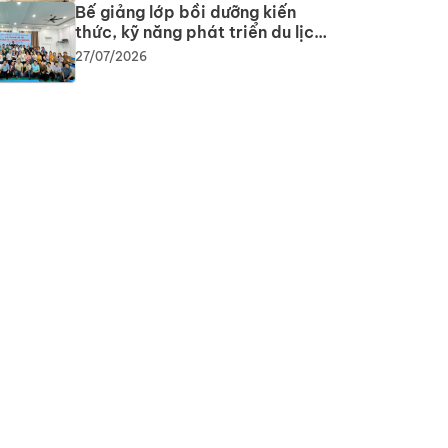
Bế giảng lớp bồi dưỡng kiến
thức, kỹ năng phát triển du lịch
cộng đồng: Gắn lý thuyết với
27/07/2026
thực tiễn, lan tỏa tư duy, phát
triển du lịch bền vững