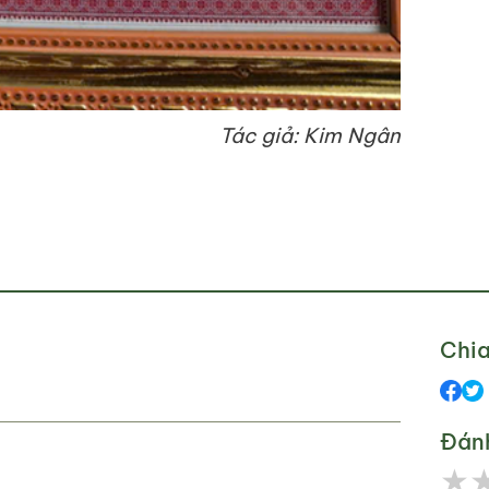
Tác giả: Kim Ngân
Chia
Đán
★