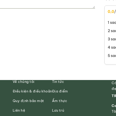
0,0
1 sa
2 sa
3 sa
4 sa
5 sa
Về chúng tôi
Tin tức
Có
đẹ
Điều kiện & điều khoản
Địa điểm
TR
Quy định bảo mật
Ẩm thực
Cơ
Liên hệ
Lưu trú
Tâ