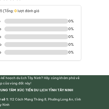
/5 (Tổng:
0
lượt đánh giá
o
0%
o
0%
o
0%
o
0%
o
0%
 kế hoạch du lịch Tây Ninh? Hãy cùng khám phá vẻ
p của vùng đất này!
UNG TÂM XÚC TIẾN DU LỊCH TỈNH TÂY NINH
 sở 1:
112 Cách Mạng Tháng 8, Phường Long An, tỉnh
y Ninh