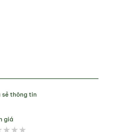
 sẻ thông tin
h giá
★
★
★
★