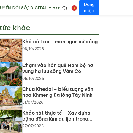
Đăng
UYỂN ĐỔI SỐ/ DIGITAL
nhập
 tức khác
Khô cá Lóc – món ngon xứ đồng
06/10/2026
Chạm vào hồn quê Nam bộ nơi
vùng hạ lưu sông Vàm Cỏ
06/10/2026
Chùa Khedol – biểu tượng văn
hoá Khmer giữa lòng Tây Ninh
31/07/2026
Khảo sát thực tế – Xây dựng
cộng đồng làm du lịch trong
phát triển du lịch cộng đồng tại
27/07/2026
tỉnh Tây Ninh