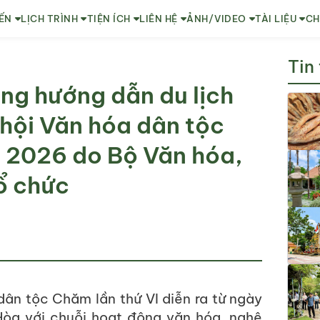
ẾN
LỊCH TRÌNH
TIỆN ÍCH
LIÊN HỆ
ẢNH/VIDEO
TÀI LIỆU
CH
Tin
ng hướng dẫn du lịch
hội Văn hóa dân tộc
m 2026 do Bộ Văn hóa,
tổ chức
ân tộc Chăm lần thứ VI diễn ra từ ngày
Hòa với chuỗi hoạt động văn hóa, nghệ