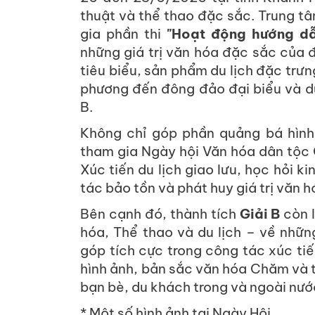
thuật và thể thao đặc sắc. Trung tâ
gia phần thi
"Hoạt động hướng dẫ
những giá trị văn hóa đặc sắc của
tiêu biểu, sản phẩm du lịch đặc trưn
phương đến đông đảo đại biểu và du
B.
Không chỉ góp phần quảng bá hình 
tham gia Ngày hội Văn hóa dân tộc 
Xúc tiến du lịch giao lưu, học hỏi 
tác bảo tồn và phát huy giá trị văn h
Bên cạnh đó, thành tích
Giải B
còn l
hóa, Thể thao và du lịch – về nhữn
góp tích cực trong công tác xúc tiế
hình ảnh, bản sắc văn hóa Chăm và 
bạn bè, du khách trong và ngoài nướ
* Một số hình ảnh tại Ngày Hội