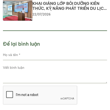
KHAI GIẢNG LỚP BỒI DƯỠNG KIẾN
THỨC, KỸ NĂNG PHÁT TRIỂN DU LỊCH
CỘNG ĐỒNG Nâng cao năng lực
22/07/2026
nguồn nhân lực, phát huy tiềm năng
du lịch địa phương
Để lại bình luận