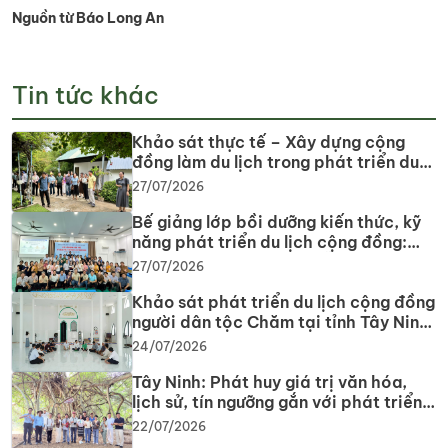
Nguồn từ Báo Long An
Tin tức khác
Khảo sát thực tế – Xây dựng cộng
đồng làm du lịch trong phát triển du
lịch cộng đồng tại tỉnh Tây Ninh
27/07/2026
Bế giảng lớp bồi dưỡng kiến thức, kỹ
năng phát triển du lịch cộng đồng:
Gắn lý thuyết với thực tiễn, lan tỏa tư
27/07/2026
duy, phát triển du lịch bền vững
Khảo sát phát triển du lịch cộng đồng
người dân tộc Chăm tại tỉnh Tây Ninh
năm 2026
24/07/2026
Tây Ninh: Phát huy giá trị văn hóa,
lịch sử, tín ngưỡng gắn với phát triển
du lịch
22/07/2026