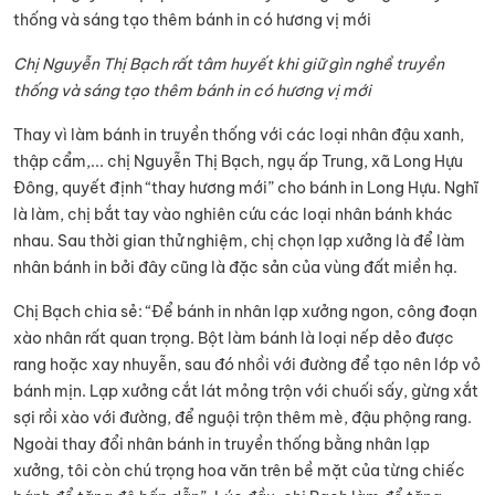
Chị Nguyễn Thị Bạch rất tâm huyết khi giữ gìn nghề truyền
thống và sáng tạo thêm bánh in có hương vị mới
Thay vì làm bánh in truyền thống với các loại nhân đậu xanh,
thập cẩm,... chị Nguyễn Thị Bạch, ngụ ấp Trung, xã Long Hựu
Đông, quyết định “thay hương mới” cho bánh in Long Hựu. Nghĩ
là làm, chị bắt tay vào nghiên cứu các loại nhân bánh khác
nhau. Sau thời gian thử nghiệm, chị chọn lạp xưởng là để làm
nhân bánh in bởi đây cũng là đặc sản của vùng đất miền hạ.
Chị Bạch chia sẻ: “Để bánh in nhân lạp xưởng ngon, công đoạn
xào nhân rất quan trọng. Bột làm bánh là loại nếp dẻo được
rang hoặc xay nhuyễn, sau đó nhồi với đường để tạo nên lớp vỏ
bánh mịn. Lạp xưởng cắt lát mỏng trộn với chuối sấy, gừng xắt
sợi rồi xào với đường, để nguội trộn thêm mè, đậu phộng rang.
Ngoài thay đổi nhân bánh in truyền thống bằng nhân lạp
xưởng, tôi còn chú trọng hoa văn trên bề mặt của từng chiếc