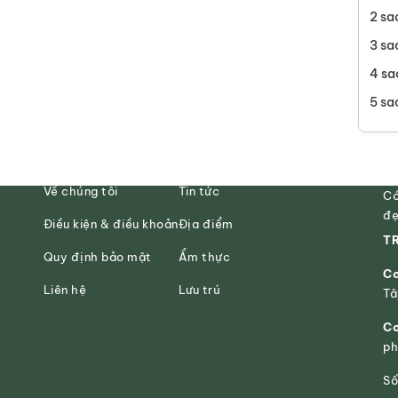
2 sa
3 sa
4 sa
5 sa
Về chúng tôi
Tin tức
Có
đẹ
Điều kiện & điều khoản
Địa điểm
TR
Quy định bảo mật
Ẩm thực
Cơ
Liên hệ
Lưu trú
Tâ
Cơ
ph
Số