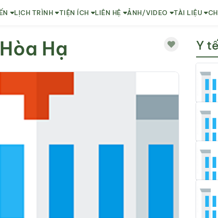
ẾN
LỊCH TRÌNH
TIỆN ÍCH
LIÊN HỆ
ẢNH/VIDEO
TÀI LIỆU
CH
 Hòa Hạ
Y t