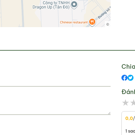
©
Chia
Đán
★
0,0
1 sa