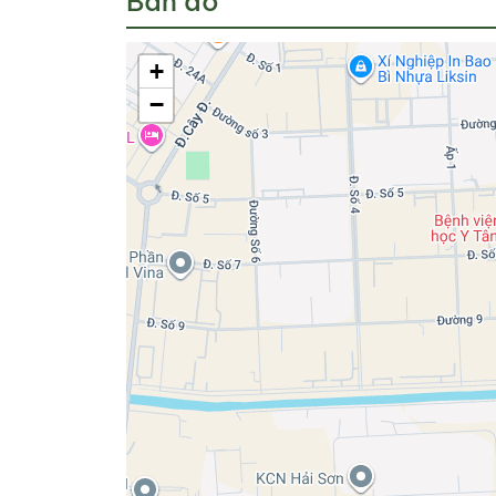
Bản đồ
+
−