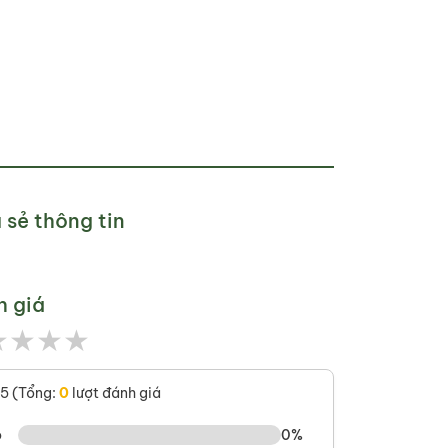
 sẻ thông tin
h giá
★
★
★
★
/5 (Tổng:
0
lượt đánh giá
o
0%