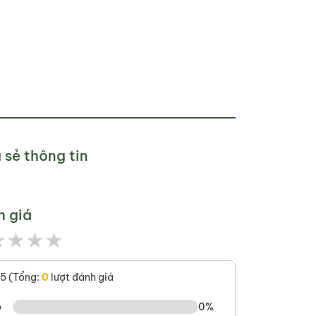
 sẻ thông tin
h giá
★
★
★
★
/5 (Tổng:
0
lượt đánh giá
o
0%