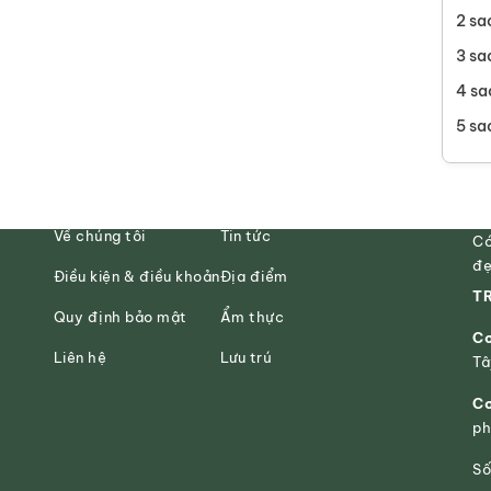
2 sa
3 sa
4 sa
5 sa
Về chúng tôi
Tin tức
Có
đẹ
Điều kiện & điều khoản
Địa điểm
TR
Quy định bảo mật
Ẩm thực
Cơ
Liên hệ
Lưu trú
Tâ
Cơ
ph
Số