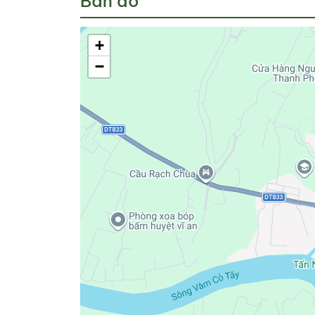
Bản đồ
+
−