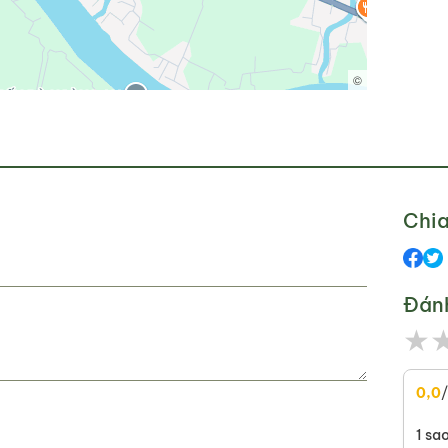
©
Chia
Đán
★
0,0
1 sa