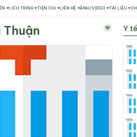
ẾN
LỊCH TRÌNH
TIỆN ÍCH
LIÊN HỆ
ẢNH/VIDEO
TÀI LIỆU
CH
g Thuận
Y t