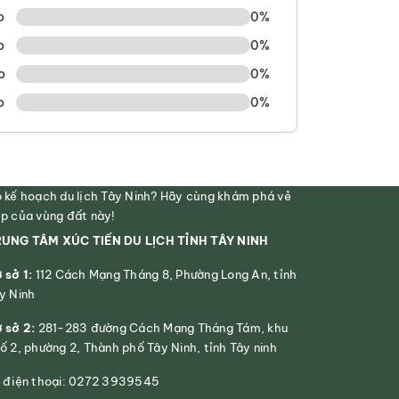
o
0%
o
0%
o
0%
o
0%
 kế hoạch du lịch Tây Ninh? Hãy cùng khám phá vẻ
p của vùng đất này!
UNG TÂM XÚC TIẾN DU LỊCH TỈNH TÂY NINH
 sở 1:
112 Cách Mạng Tháng 8, Phường Long An, tỉnh
y Ninh
 sở 2:
281-283 đường Cách Mạng Tháng Tám, khu
ố 2, phường 2, Thành phố Tây Ninh, tỉnh Tây ninh
 điện thoại: 0272 3939545