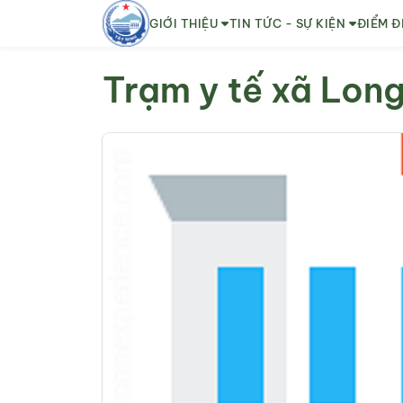
GIỚI THIỆU
TIN TỨC - SỰ KIỆN
ĐIỂM Đ
Trạm y tế xã Lon