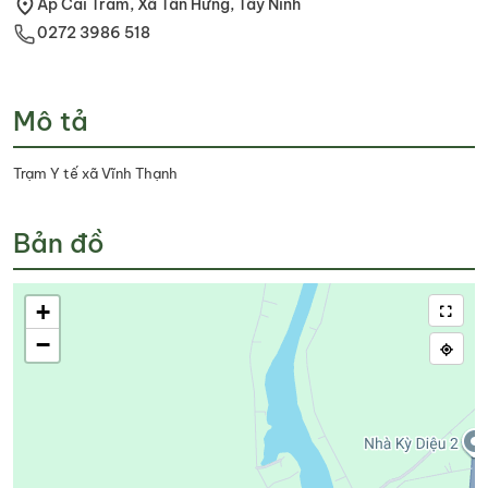
Ấp Cái Tràm, Xã Tân Hưng, Tây Ninh
0272 3986 518
Mô tả
Trạm Y tế xã Vĩnh Thạnh
Bản đồ
+
−