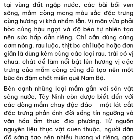
tại vùng đất ngập nước, các bãi bồi ven
sông, mắm còng mang màu sắc đặc trưng
cùng hương vị khó nhầm lẫn. Vị mặn vừa phải
hòa cùng hậu ngọt và độ béo tự nhiên tạo
nên sức hấp dẫn riêng. Chỉ cần dùng cùng
cơm nóng, rau luộc, thịt ba chỉ luộc hoặc đơn
giản là dùng kèm cùng các loại rau, trái có vị
chua, chát để làm nổi bật lên hương vị đặc
trưng của mắm còng cũng đủ tạo nên một
bữa ăn đậm chất miền quê Nam Bộ.
Bên cạnh những loại mắm gắn với sản vật
sông nước, Tây Ninh còn được biết đến với
các dòng mắm chay độc đáo – một lát cắt
đặc trưng phản ánh đời sống tín ngưỡng và
văn hóa ẩm thực địa phương. Từ nguồn
nguyên liệu thực vật quen thuộc, người dân
đã sáng tạo nên nhiều hương vị riêng, góp