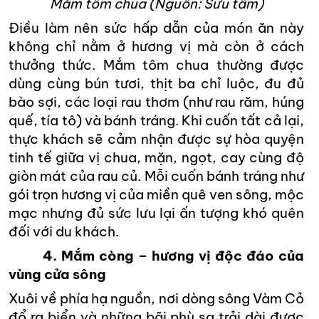
Mắm tôm chua (Nguồn: Sưu tầm)
Điều làm nên sức hấp dẫn của món ăn này
không chỉ nằm ở hương vị mà còn ở cách
thưởng thức. Mắm tôm chua thường được
dùng cùng bún tươi, thịt ba chỉ luộc, đu đủ
bào sợi, các loại rau thơm (như rau răm, húng
quế, tía tô) và bánh tráng. Khi cuốn tất cả lại,
thực khách sẽ cảm nhận được sự hòa quyện
tinh tế giữa vị chua, mặn, ngọt, cay cùng độ
giòn mát của rau củ. Mỗi cuốn bánh tráng như
gói trọn hương vị của miền quê ven sông, mộc
mạc nhưng đủ sức lưu lại ấn tượng khó quên
đối với du khách.
4. Mắm còng – hương vị độc đáo của
vùng cửa sông
Xuôi về phía hạ nguồn, nơi dòng sông Vàm Cỏ
đổ ra biển và những bãi phù sa trải dài được