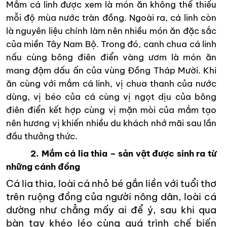
Mắm cá linh được xem là món ăn không thể thiếu
mỗi độ mùa nước tràn đồng. Ngoài ra, cá linh còn
là nguyên liệu chính làm nên nhiều món ăn đặc sắc
của miền Tây Nam Bộ. Trong đó, canh chua cá linh
nấu cùng bông điên điển vàng ươm là món ăn
mang đậm dấu ấn của vùng Đồng Tháp Mười. Khi
ăn cùng với mắm cá linh, vị chua thanh của nước
dùng, vị béo của cá cùng vị ngọt dịu của bông
điên điển kết hợp cùng vị mặn mòi của mắm tạo
nên hương vị khiến nhiều du khách nhớ mãi sau lần
đầu thưởng thức.
2. Mắm cá lia thia – sản vật được sinh ra từ
những cánh đồng
Cá lia thia, loài cá nhỏ bé gắn liền với tuổi thơ
trên ruộng đồng của người nông dân, loài cá
dường như chẳng mấy ai để ý, sau khi qua
bàn tay khéo léo cùng quá trình chế biến