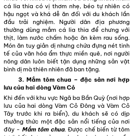
cá lia thia có vị thơm nhẹ, béo tự nhiên có
hậu ngọt và khá dễ ăn đối với du khách lần
đầu trải nghiệm. Người dân địa phương
thường dùng mắm cá lia thia để chưng với
thịt, làm nước chấm hoặc ăn kèm rau sống.
Món ăn tuy giản dị nhưng chứa đựng nét tinh
tế của văn hóa ẩm thực miền quê, nơi người
nông dân luôn biết tận dụng những sản vật
bình dị mà thiên nhiên đã ban tặng.
3. Mắm tôm chua – đặc sản nơi hợp
lưu của hai dòng Vàm Cỏ
Khi đến với khu vực Ngã ba Bần Quỳ (nơi hợp
lưu của hai dòng Vàm Cỏ Đông và Vàm Cỏ
Tây trước khi ra biển), du khách sẽ có dịp
thưởng thức một đặc sản nổi tiếng của nơi
đây -
Mắm tôm chua
. Được chế biến từ tôm