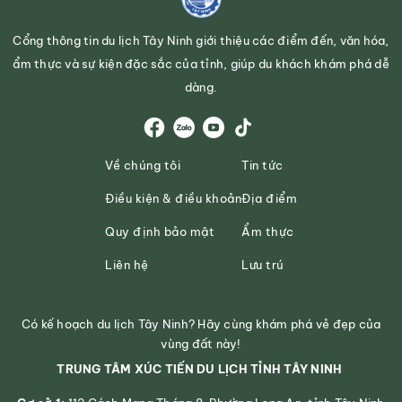
Cổng thông tin du lịch Tây Ninh giới thiệu các điểm đến, văn hóa,
DU LỊCH LONG AN CÙNG NHỮNG
ẩm thực và sự kiện đặc sắc của tỉnh, giúp du khách khám phá dễ
ĐIỂM ĐẾN NỔI BẬT
dàng.
ĐỘC ĐÁO NGÔI NHÀ CỔ TRĂM CỘT
TẠI CẦN ĐƯỚC - LONG AN
Về chúng tôi
Tin tức
Hương Vàm Cỏ - Điểm checkin mới
Điều kiện & điều khoản
Địa điểm
dịp Tết Quý Mão I LONG AN TV
Quy định bảo mật
Ẩm thực
DẤU ẤN NỀN VĂN HÓA ÓC EO CỔ ĐẠI
Liên hệ
Lưu trú
- THÁP CỔ CHÓT MẠT
Có kế hoạch du lịch Tây Ninh? Hãy cùng khám phá vẻ đẹp của
DI TÍCH ĐỒNG KHỞI TUA HAI
vùng đất này!
TRUNG TÂM XÚC TIẾN DU LỊCH TỈNH TÂY NINH