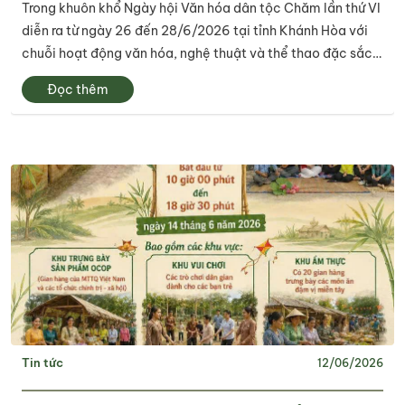
Trong khuôn khổ Ngày hội Văn hóa dân tộc Chăm lần thứ VI
lịch tổ chức
diễn ra từ ngày 26 đến 28/6/2026 tại tỉnh Khánh Hòa với
chuỗi hoạt động văn hóa, nghệ thuật và thể thao đặc sắc.
Trung tâm Xúc tiến du lịch tỉnh Tây Ninh đã tham gia phần
Đọc thêm
thi "Hoạt động hướng...
Tin tức
12/06/2026