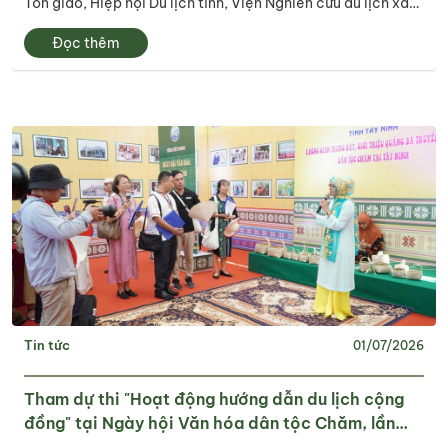
Tôn giáo, Hiệp hội Du lịch tỉnh, Viện Nghiên cứu du lịch xã
hội tổ chức chương trình khảo sát thực tế phát triển du lịch
Đọc thêm
cộng đồng người...
Tin tức
01/07/2026
Tham dự thi "Hoạt động hướng dẫn du lịch cộng
đồng" tại Ngày hội Văn hóa dân tộc Chăm, lần
thứ VI năm 2026 do Bộ Văn hóa, Thể thao và Du