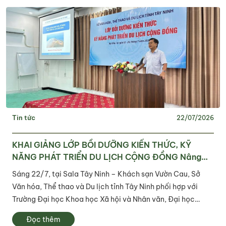
Tin tức
22/07/2026
KHAI GIẢNG LỚP BỒI DƯỠNG KIẾN THỨC, KỸ
NĂNG PHÁT TRIỂN DU LỊCH CỘNG ĐỒNG Nâng
cao năng lực nguồn nhân lực, phát huy tiềm năng
Sáng 22/7, tại Sala Tây Ninh – Khách sạn Vườn Cau, Sở
du lịch địa phương
Văn hóa, Thể thao và Du lịch tỉnh Tây Ninh phối hợp với
Trường Đại học Khoa học Xã hội và Nhân văn, Đại học
Quốc gia Thành phố Hồ Chí Minh tổ chức khai giảng Lớp
Đọc thêm
bồi dưỡng kiến thức, kỹ năng phát...