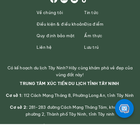
Về chúng tôi
Tin tức
Điều kiện & điều khoản
Địa điểm
Quy định bảo mật
Ẩm thực
Liên hệ
Lưu trú
Có kế hoạch du lịch Tây Ninh? Hãy cùng khám phá vẻ đẹp của
vùng đất này!
TRUNG TÂM XÚC TIẾN DU LỊCH TỈNH TÂY NINH
Cơ sở 1:
112 Cách Mạng Tháng 8, Phường Long An, tỉnh Tây Ninh
Cơ sở 2:
281-283 đường Cách Mạng Tháng Tám, khu phố 2,
phường 2, Thành phố Tây Ninh, tỉnh Tây ninh
Số điện thoại: 0272 3939545
Email: svhttdl@longan.gov.vn