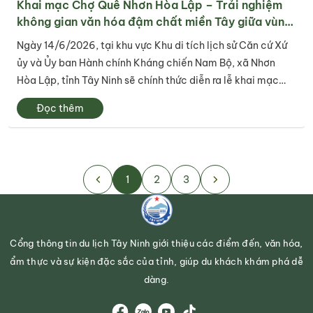
Khai mạc Chợ Quê Nhơn Hòa Lập – Trải nghiệm
không gian văn hóa đậm chất miền Tây giữa vùng
đất cách mạng
Ngày 14/6/2026, tại khu vực Khu di tích lịch sử Căn cứ Xứ
ủy và Ủy ban Hành chính Kháng chiến Nam Bộ, xã Nhơn
Hòa Lập, tỉnh Tây Ninh sẽ chính thức diễn ra lễ khai mạc
Chợ Quê Nhơn Hòa Lập – một hoạt động văn hóa, du lịch
Đọc thêm
cộng đồng đặc sắc nhằm bảo...
1
2
3
Cổng thông tin du lịch Tây Ninh giới thiệu các điểm đến, văn hóa,
ẩm thực và sự kiện đặc sắc của tỉnh, giúp du khách khám phá dễ
dàng.