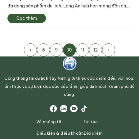
đa dạng sản phẩm du lịch, Long An hứa hẹn mang đến cho
du khách những trải nghiệm thú vị với nhiều lựa chọn trong
Đọc thêm
dịp lễ 30/4, 01/5...
8
9
10
11
12
Cổng thông tin du lịch Tây Ninh giới thiệu các điểm đến, văn hóa,
ẩm thực và sự kiện đặc sắc của tỉnh, giúp du khách khám phá dễ
dàng.
Về chúng tôi
Tin tức
Điều kiện & điều khoản
Địa điểm