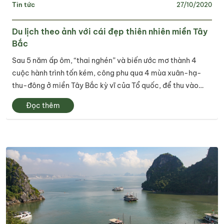
Tin tức
27/10/2020
Du lịch theo ảnh với cái đẹp thiên nhiên miền Tây
Bắc
Sau 5 năm ấp ôm, “thai nghén” và biến ước mơ thành 4
cuộc hành trình tốn kém, công phu qua 4 mùa xuân-hạ-
thu-đông ở miền Tây Bắc kỳ vĩ của Tổ quốc, để thu vào
ống kính mỗi mùa một vẻ đẹp đặc trưng hồn cốt ruộng bậc
Đọc thêm
thang và con người nơi đây, nghệ sĩ...