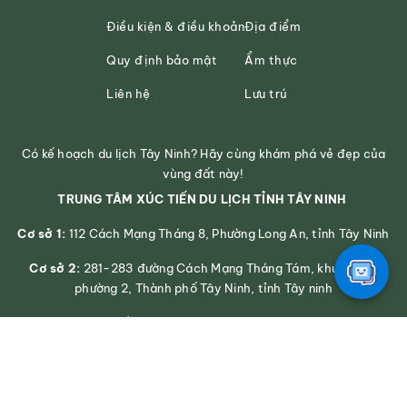
Điều kiện & điều khoản
Địa điểm
Quy định bảo mật
Ẩm thực
Liên hệ
Lưu trú
Có kế hoạch du lịch Tây Ninh? Hãy cùng khám phá vẻ đẹp của
vùng đất này!
TRUNG TÂM XÚC TIẾN DU LỊCH TỈNH TÂY NINH
Cơ sở 1:
112 Cách Mạng Tháng 8, Phường Long An, tỉnh Tây Ninh
Cơ sở 2:
281-283 đường Cách Mạng Tháng Tám, khu phố 2,
phường 2, Thành phố Tây Ninh, tỉnh Tây ninh
Số điện thoại: 0272 3939545
Email: svhttdl@longan.gov.vn
Phát triển bởi
VNPT