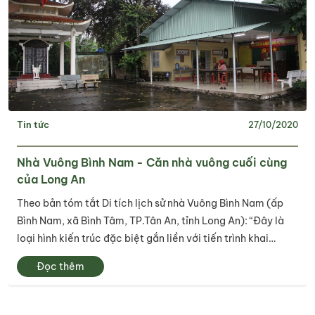
Tin tức
27/10/2020
Nhà Vuông Bình Nam - Căn nhà vuông cuối cùng
của Long An
Theo bản tóm tắt Di tích lịch sử nhà Vuông Bình Nam (ấp
Bình Nam, xã Bình Tâm, TP.Tân An, tỉnh Long An): “Đây là
loại hình kiến trúc đặc biệt gắn liền với tiến trình khai
hoang, lập ấp của nhân dân Long An và Nam bộ… Nhà
Đọc thêm
vuông là thiết chế văn hóa cổ...