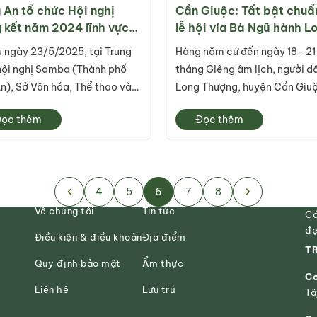
 An tổ chức Hội nghị
Cần Giuộc: Tất bật chuẩ
 kết năm 2024 lĩnh vực
lễ hội vía Bà Ngũ hành L
ịch gắn với công tác bảo
Thượng
 ngày 23/5/2025, tại Trung
Hàng năm cứ đến ngày 18- 21
 tôn tạo và phát huy giá
hội nghị Samba (Thành phố
tháng Giêng âm lịch, người d
i tích lịch sử - văn hóa
n), Sở Văn hóa, Thể thao và
Long Thượng, huyện Cần Giu
ch Long An (VH, TT và DL) đã
các vùng lân cận hân hoan đế
ọc thêm
Đọc thêm
ức thành công chương Hội
lễ hội vía Bà Ngũ hành Long
Tổng kết năm 2024 lĩnh vực
Thượng để chiêm bái, cầu an,
ch gắn với công tác bảo tồn,
chơi, giải trí, giao lưu cộng đ
ạo và phát huy giá...
4
5
6
7
8
Về chúng tôi
Tin tức
Có
đẹ
Điều kiện & điều khoản
Địa điểm
TR
Quy định bảo mật
Ẩm thực
Cơ
Liên hệ
Lưu trú
Tâ