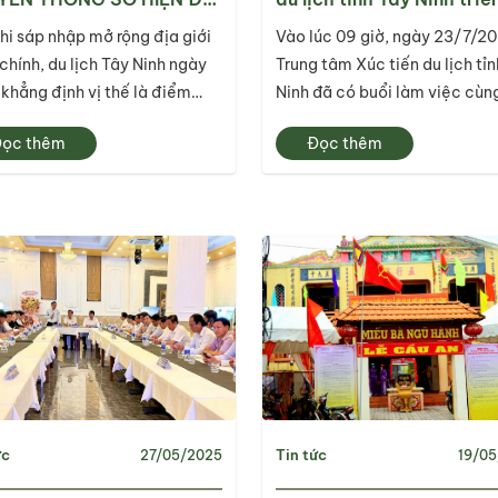
C VỤ QUẢNG BÁ DU
khai công tác tích hợp 
hi sáp nhập mở rộng địa giới
Vào lúc 09 giờ, ngày 23/7/20
H
kênh thông tin quảng bá,
chính, du lịch Tây Ninh ngày
Trung tâm Xúc tiến du lịch tỉ
tiến du lịch
khẳng định vị thế là điểm
Ninh đã có buổi làm việc cùn
chiến lược ở vùng Đông Nam
VNPT Tây Ninh, hình thức họp
ọc thêm
Đọc thêm
ơi hội tụ vẻ đẹp thiên nhiên
tiếp và trực tuyến để trao đổi
vĩ, văn hóa đặc sắc và tiềm
việc tích hợp các ứng dụng 
phát triển đa dạng.
nghệ thông tin lĩnh vực du lịc
tỉnh Long An và...
ức
Tin tức
27/05/2025
19/0