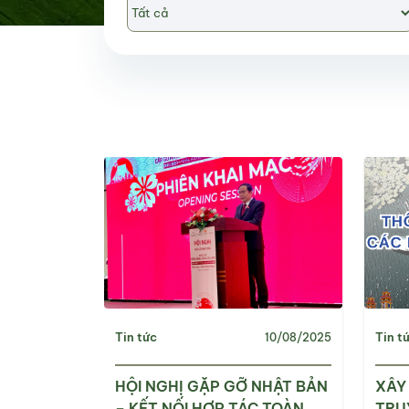
Tin tức
Tin t
10/08/2025
HỘI NGHỊ GẶP GỠ NHẬT BẢN
XÂY
– KẾT NỐI HỢP TÁC TOÀN
TRU