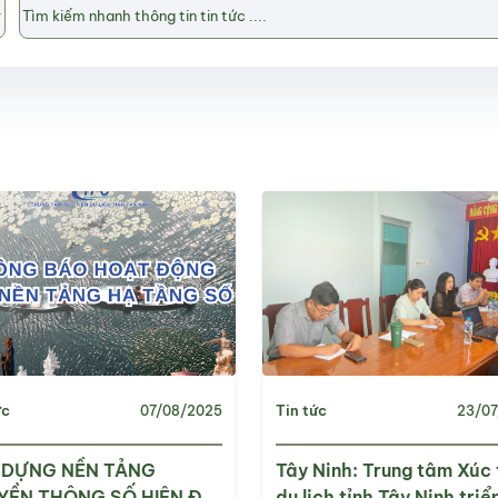
ức
Tin tức
07/08/2025
23/07
 DỰNG NỀN TẢNG
Tây Ninh: Trung tâm Xúc 
YỀN THÔNG SỐ HIỆN ĐẠI
du lịch tỉnh Tây Ninh triể