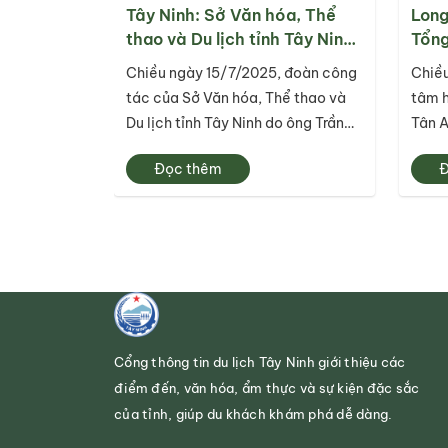
Tây Ninh: Sở Văn hóa, Thể
Long
thao và Du lịch tỉnh Tây Ninh
Tổng
thăm và làm việc với các khu
du l
Chiều ngày 15/7/2025, đoàn công
Chiều
di tích, điểm du lịch trên địa
tồn,
tác của Sở Văn hóa, Thể thao và
tâm 
bàn tỉnh.
trị d
Du lịch tỉnh Tây Ninh do ông Trần
Tân A
Anh Minh – Giám đốc Sở làm
Du lị
Đọc thêm
Đ
trưởng đoàn đã có buổi khảo sát,
tổ ch
làm việc thực tế tại một số khu di
nghị 
tích, điểm du lịch tiêu biểu trên địa
du lị
bàn tỉnh.
tôn t
Cổng thông tin du lịch Tây Ninh giới thiệu các
điểm đến, văn hóa, ẩm thực và sự kiện đặc sắc
của tỉnh, giúp du khách khám phá dễ dàng.