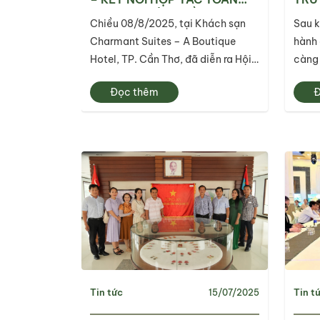
DIỆN VỚI ĐỒNG BẰNG SÔNG
PHỤ
Chiều 08/8/2025, tại Khách sạn
Sau k
CỬU LONG
LỊC
Charmant Suites – A Boutique
hành 
Hotel, TP. Cần Thơ, đã diễn ra Hội
càng 
nghị gặp gỡ Nhật Bản – Khu vực
đến 
Đọc thêm
Đ
Đồng bằng sông Cửu Long.
Bộ, n
hùng 
năng 
Tin tức
Tin t
15/07/2025