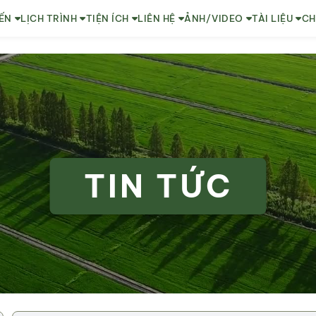
ẾN
LỊCH TRÌNH
TIỆN ÍCH
LIÊN HỆ
ẢNH/VIDEO
TÀI LIỆU
CH
TIN TỨC