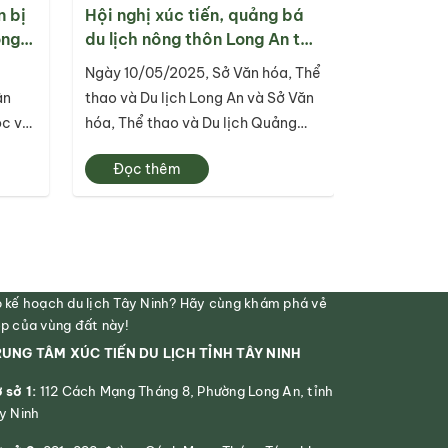
n bị
Hội nghị xúc tiến, quảng bá
ong
du lịch nông thôn Long An tại
các thị trường du lịch trọng
Ngày 10/05/2025, Sở Văn hóa, Thể
điểm trong nước (tỉnh Quảng
ân
thao và Du lịch Long An và Sở Văn
Nam)
ộc và
hóa, Thể thao và Du lịch Quảng
n với
Nam phối hợp tổ chức Hội nghị xúc
Đọc thêm
tiến, quảng bá du lịch nông thôn
 vui
Long An tại thị trường tỉnh Quảng
ồng.
Nam.
 kế hoạch du lịch Tây Ninh? Hãy cùng khám phá vẻ
p của vùng đất này!
UNG TÂM XÚC TIẾN DU LỊCH TỈNH TÂY NINH
 sở 1:
112 Cách Mạng Tháng 8, Phường Long An, tỉnh
y Ninh