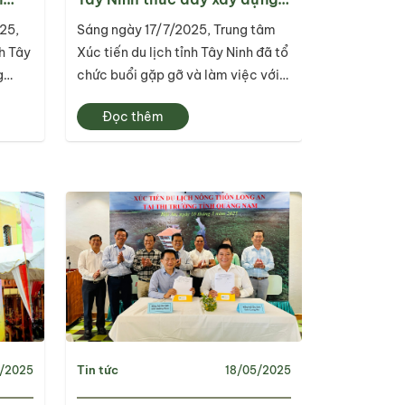
các
tour/ tuyến mới phục vụ
25,
Sáng ngày 17/7/2025, Trung tâm
 xúc
khách du lịch
nh Tây
Xúc tiến du lịch tỉnh Tây Ninh đã tổ
g
chức buổi gặp gỡ và làm việc với
 trực
một số doanh nghiệp lữ hành đang
Đọc thêm
 về
hoạt động trên địa bàn tỉnh. Cuộc
công
họp do ông Trần Quốc Thịnh –
h 02
Giám đốc Trung tâm Xúc tiến du
lịch chủ trì, cùng sự...
Tin tức
5/2025
18/05/2025