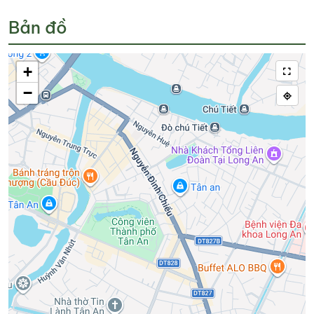
Bản đồ
+
−