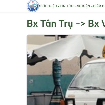
GIỚI THIỆU
TIN TỨC - SỰ KIỆN
ĐIỂM Đ
Bx Tân Trụ -> Bx 