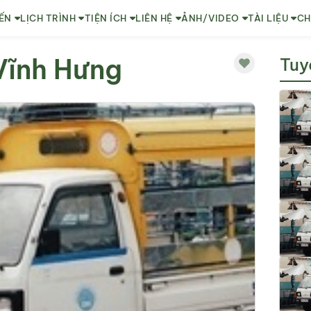
ẾN
LỊCH TRÌNH
TIỆN ÍCH
LIÊN HỆ
ẢNH/VIDEO
TÀI LIỆU
CH
Vĩnh Hưng
Tuy