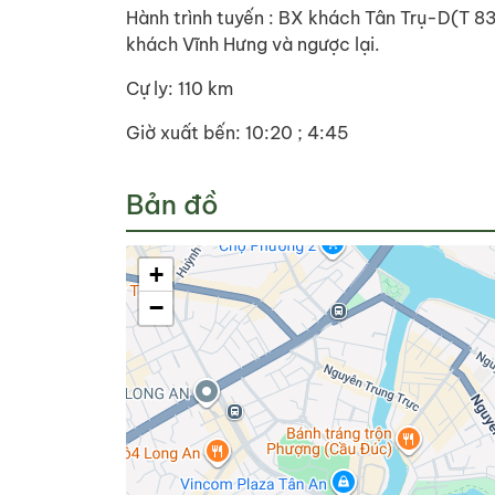
Hành trình tuyến : BX khách Tân Trụ-D(T
khách Vĩnh Hưng và ngược lại.
Cự ly: 110 km
Giờ xuất bến: 10:20 ; 4:45
Bản đồ
+
−