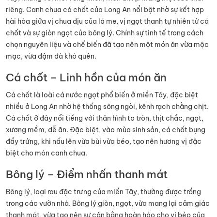
riêng. Canh chua cá chốt của Long An nổi bật nhờ sự kết hợp
hài hòa giữa vị chua dịu của lá me, vị ngọt thanh tự nhiên từ cá
chốt và sự giòn ngọt của bông lý. Chính sự tinh tế trong cách
chọn nguyên liệu và chế biến đã tạo nên một món ăn vừa mộc
mạc, vừa đậm đà khó quên.
Cá chốt – Linh hồn của món ăn
Cá chốt là loài cá nước ngọt phổ biến ở miền Tây, đặc biệt
nhiều ở Long An nhờ hệ thống sông ngòi, kênh rạch chằng chịt.
Cá chốt ở đây nổi tiếng với thân hình to tròn, thịt chắc, ngọt,
xương mềm, dễ ăn. Đặc biệt, vào mùa sinh sản, cá chốt bụng
đầy trứng, khi nấu lên vừa bùi vừa béo, tạo nên hương vị đặc
biệt cho món canh chua.
Bông lý – Điểm nhấn thanh mát
Bông lý, loại rau đặc trưng của miền Tây, thường được trồng
trong các vườn nhà. Bông lý giòn, ngọt, vừa mang lại cảm giác
thanh mát, vừa tạo nên sự cân bằng hoàn hảo cho vị béo của