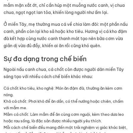
mắm mặn xắt ớt, chỉ cần húp một muỗng nước canh, vị chua
chua, ngọt ngọt lan tỏa, khiến lòng người như ấm lại.
Ở miền Tây, mẹ thường mua cá về chia làm đôi: một phần nấu
canh, phần còn lại kho sả hoặc kho tiêu. Hương vị cá kho đậm
đà kết hợp cùng nước canh thanh mát tạo nên bữa cơm vừa
giản dị vừa đủ đầy, khiến ai ăn rồi cũng khó quên.
Sự đa dạng trong chế biến
Ngoài nấu canh chua, cá chốt còn được người dân miền Tây
sáng tạo với nhiều cách chế biến khác nhau:
Cá chốt kho tiêu, kho nghệ: Món ăn đậm đà, thường ăn kèm cơm
nóng.
Khô cá chốt: Phơi khô để ăn dần, có thể nướng hoặc chiên, chấm
với mắm me.
Mắm cá chốt: Làm mắm để ăn cùng cơm nguội, kèm theo dưa leo
hoặc rau sống, là đặc sản được nhiều người yêu thích.
Mỗi cách chế biến đều mang đến một trải nghiệm vị giác khác biệt,