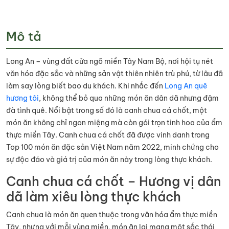
Mô tả
Long An – vùng đất cửa ngõ miền Tây Nam Bộ, nơi hội tụ nét
văn hóa đặc sắc và những sản vật thiên nhiên trù phú, từ lâu đã
làm say lòng biết bao du khách. Khi nhắc đến
Long An quê
hương tôi
, không thể bỏ qua những món ăn dân dã nhưng đậm
đà tình quê. Nổi bật trong số đó là canh chua cá chốt, một
món ăn không chỉ ngon miệng mà còn gói trọn tinh hoa của ẩm
thực miền Tây. Canh chua cá chốt đã được vinh danh trong
Top 100 món ăn đặc sản Việt Nam năm 2022, minh chứng cho
sự độc đáo và giá trị của món ăn này trong lòng thực khách.
Canh chua cá chốt – Hương vị dân
dã làm xiêu lòng thực khách
Canh chua là món ăn quen thuộc trong văn hóa ẩm thực miền
Tây, nhưng với mỗi vùng miền, món ăn lại mang một sắc thái