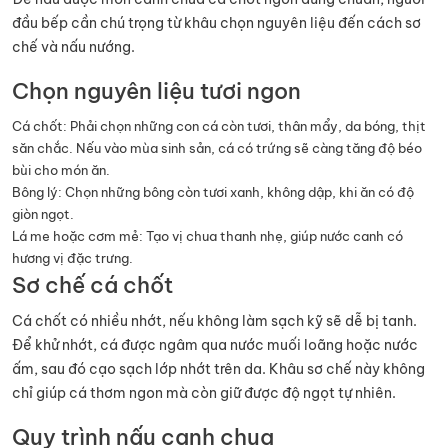
đầu bếp cần chú trọng từ khâu chọn nguyên liệu đến cách sơ
chế và nấu nướng.
Chọn nguyên liệu tươi ngon
Cá chốt: Phải chọn những con cá còn tươi, thân mẩy, da bóng, thịt
săn chắc. Nếu vào mùa sinh sản, cá có trứng sẽ càng tăng độ béo
bùi cho món ăn.
Bông lý: Chọn những bông còn tươi xanh, không dập, khi ăn có độ
giòn ngọt.
Lá me hoặc cơm mẻ: Tạo vị chua thanh nhẹ, giúp nước canh có
hương vị đặc trưng.
Sơ chế cá chốt
Cá chốt có nhiều nhớt, nếu không làm sạch kỹ sẽ dễ bị tanh.
Để khử nhớt, cá được ngâm qua nước muối loãng hoặc nước
ấm, sau đó cạo sạch lớp nhớt trên da. Khâu sơ chế này không
chỉ giúp cá thơm ngon mà còn giữ được độ ngọt tự nhiên.
Quy trình nấu canh chua