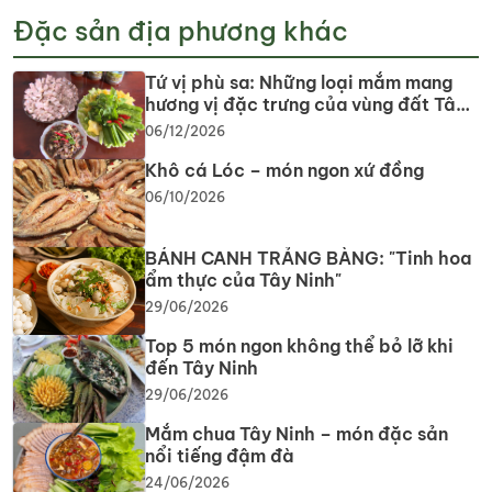
Đặc sản địa phương khác
Tứ vị phù sa: Những loại mắm mang
hương vị đặc trưng của vùng đất Tây
Ninh
06/12/2026
Khô cá Lóc – món ngon xứ đồng
06/10/2026
BÁNH CANH TRẢNG BÀNG: "Tinh hoa
ẩm thực của Tây Ninh"
29/06/2026
Top 5 món ngon không thể bỏ lỡ khi
đến Tây Ninh
29/06/2026
Mắm chua Tây Ninh – món đặc sản
nổi tiếng đậm đà
24/06/2026