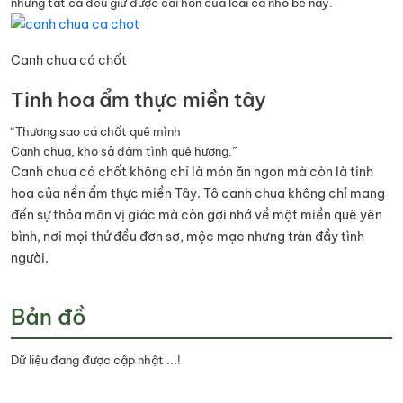
nhưng tất cả đều giữ được cái hồn của loài cá nhỏ bé này.
Canh chua cá chốt
Tinh hoa ẩm thực miền tây
“Thương sao cá chốt quê mình
Canh chua, kho sả đậm tình quê hương.”
Canh chua cá chốt không chỉ là món ăn ngon mà còn là tinh
hoa của nền ẩm thực miền Tây. Tô canh chua không chỉ mang
đến sự thỏa mãn vị giác mà còn gợi nhớ về một miền quê yên
bình, nơi mọi thứ đều đơn sơ, mộc mạc nhưng tràn đầy tình
người.
Bản đồ
Dữ liệu đang được cập nhật ...!