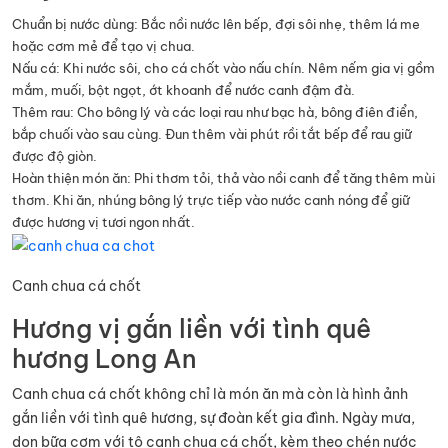
Chuẩn bị nước dùng: Bắc nồi nước lên bếp, đợi sôi nhẹ, thêm lá me
hoặc cơm mẻ để tạo vị chua.
Nấu cá: Khi nước sôi, cho cá chốt vào nấu chín. Nêm nếm gia vị gồm
mắm, muối, bột ngọt, ớt khoanh để nước canh đậm đà.
Thêm rau: Cho bông lý và các loại rau như bạc hà, bông điên điển,
bắp chuối vào sau cùng. Đun thêm vài phút rồi tắt bếp để rau giữ
được độ giòn.
Hoàn thiện món ăn: Phi thơm tỏi, thả vào nồi canh để tăng thêm mùi
thơm. Khi ăn, nhúng bông lý trực tiếp vào nước canh nóng để giữ
được hương vị tươi ngon nhất.
Canh chua cá chốt
Hương vị gắn liền với tình quê
hương Long An
Canh chua cá chốt không chỉ là món ăn mà còn là hình ảnh
gắn liền với tình quê hương, sự đoàn kết gia đình. Ngày mưa,
dọn bữa cơm với tô canh chua cá chốt, kèm theo chén nước